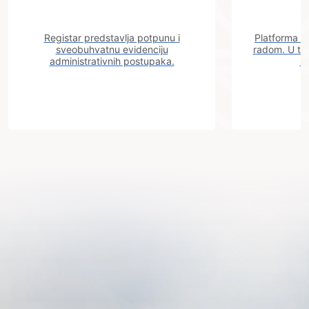
Registar predstavlja potpunu i
Platforma "C
sveobuhvatnu evidenciju
radom. U tok
administrativnih postupaka.
n