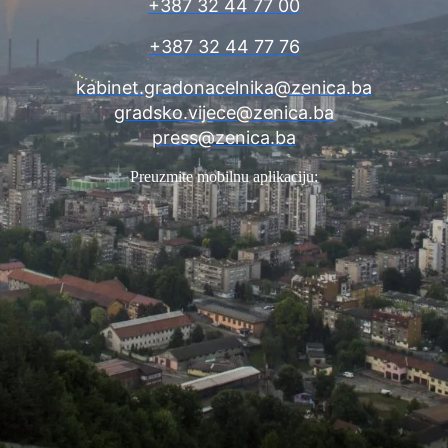
+387 32 44 77 00
+387 32 44 77 76
kabinet.gradonacelnika@zenica.ba
gradsko.vijece@zenica.ba
press@zenica.ba
Preuzmite mobilnu aplikaciju: