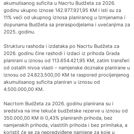
akumulisanog suficita u Nacrtu Budžeta za 2026.
godinu ukupno iznose 142.977.921,95 KM i isti su za
11% veći od ukupnog iznosa planiranog u Izmjenama i
dopunama Budžeta sa preraspodjelama i uvećanjima za
2025. godinu.
Strukturu rashoda i izdataka po Nacrtu Budžeta za
2026. godinu čine rashodi i izdaci iz prihoda Grada
planirani u iznosu od 113.654.421,95 KM, zatim transferi
od ostalih nivoa vlasti – namjenske doznake planirane u
iznosu od 24.823.500,00 KM te raspored procijenjenog
akumulisanog suficita planiran u iznosu od
4.500.000,00 KM.
Nacrtom Budžeta za 2026. godinu planirana su i
sredstva na ime tekuće budžetske rezerve u iznosu od
350.000,00 KM ili 0,43% planiranih prihoda, bez
namjenskih prihoda, vlastitih prihoda i bez primitaka, a
koristit će se za nepredviđene namjene za koje u