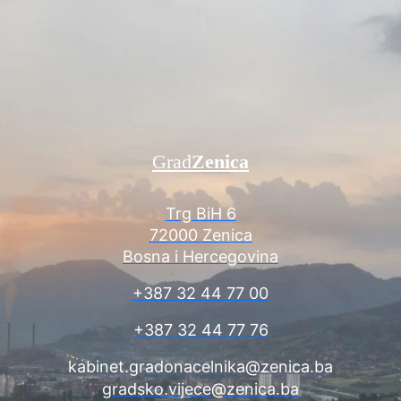
Grad
Zenica
Trg BiH 6
72000 Zenica
Bosna i Hercegovina
+387 32 44 77 00
+387 32 44 77 76
kabinet.gradonacelnika@zenica.ba
gradsko.vijece@zenica.ba