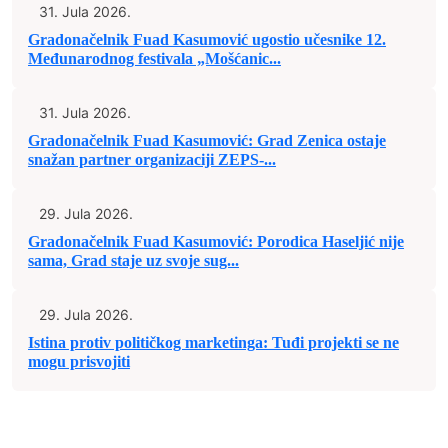
31. Jula 2026.
Gradonačelnik Fuad Kasumović ugostio učesnike 12.
Međunarodnog festivala „Mošćanic...
31. Jula 2026.
Gradonačelnik Fuad Kasumović: Grad Zenica ostaje
snažan partner organizaciji ZEPS-...
29. Jula 2026.
Gradonačelnik Fuad Kasumović: Porodica Haseljić nije
sama, Grad staje uz svoje sug...
29. Jula 2026.
Istina protiv političkog marketinga: Tuđi projekti se ne
mogu prisvojiti