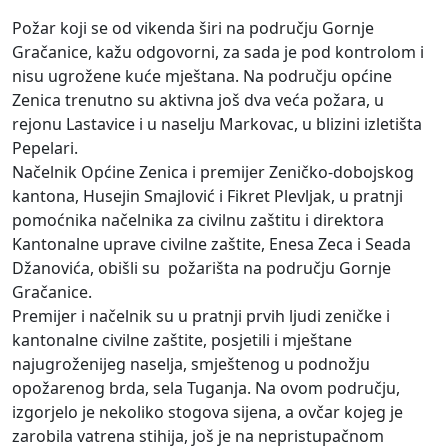
Požar koji se od vikenda širi na području Gornje
Gračanice, kažu odgovorni, za sada je pod kontrolom i
nisu ugrožene kuće mještana. Na području općine
Zenica trenutno su aktivna još dva veća požara, u
rejonu Lastavice i u naselju Markovac, u blizini izletišta
Pepelari.
Načelnik Općine Zenica i premijer Zeničko-dobojskog
kantona, Husejin Smajlović i Fikret Plevljak, u pratnji
pomoćnika načelnika za civilnu zaštitu i direktora
Kantonalne uprave civilne zaštite, Enesa Zeca i Seada
Džanovića, obišli su požarišta na području Gornje
Gračanice.
Premijer i načelnik su u pratnji prvih ljudi zeničke i
kantonalne civilne zaštite, posjetili i mještane
najugroženijeg naselja, smještenog u podnožju
opožarenog brda, sela Tuganja. Na ovom području,
izgorjelo je nekoliko stogova sijena, a ovčar kojeg je
zarobila vatrena stihija, još je na nepristupačnom