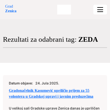
Grad
Zenica
Rezultati za odabrani tag:
ZEDA
Datum objave:
24. Jula 2025.
Gradonačelnik Kasumović upriličio prijem za 55
volontera u Gradskoj upravi i javnim preduzećima
U velikoj sali Gradske uprave Zenica danas je upriličen