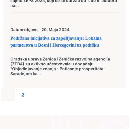
sajmu ZEPS 2024, koji će se održati od 1. do 5. oktobra
na...
Datum objave:
29. Maja 2024.
Podržana inicijativa za zapošljavanje: Lokalna
partnerstva u Bosni i Hercegovini uz podršku
Međunarodne organizacije rada i Evropske unije
Gradska uprava Zenica i Zenička razvojna agencija
(ZEDA) su aktivno učestvovale u događaju
"Objedinjavanje znanja - Poticanje prosperiteta:
Saradnjom ka...
1
2