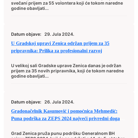
svečani prijem za 55 volontera koji će tokom naredne
godine obavljati...
Datum objave:
29. Jula 2024.
U Gradskoj upravi Zenica održan prijem za 35
pripravnika: Prilika za profesionalni razvoj
U velikoj sali Gradske uprave Zenica danas je održan
prijem za 35 novih pripravnika, koji će tokom naredne
godine obavljati...
Datum objave:
26. Jula 2024.
Gradonačelnik Kasumović i pomoćnica Mehmedić:
Puna podrška za ZEPS 2024 najveći privredni događaj
godine
Grad Zenica pruža punu podršku Generalnom BH