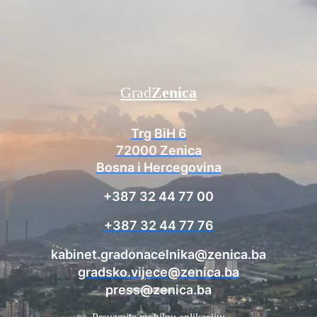
Grad
Zenica
Trg BiH 6
72000 Zenica
Bosna i Hercegovina
+387 32 44 77 00
+387 32 44 77 76
kabinet.gradonacelnika@zenica.ba
gradsko.vijece@zenica.ba
press@zenica.ba