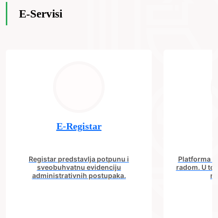
E-Servisi
E-Registar
Registar predstavlja potpunu i
Platforma "C
sveobuhvatnu evidenciju
radom. U tok
administrativnih postupaka.
no