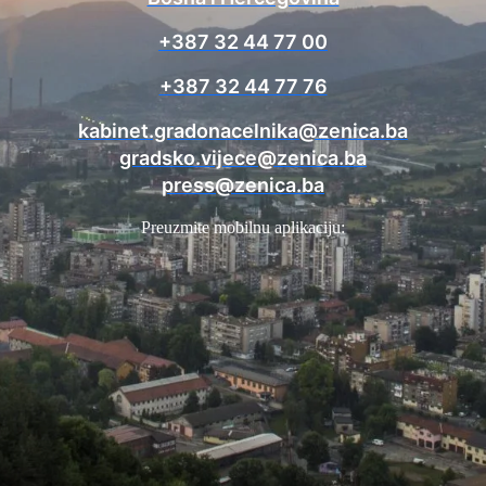
+387 32 44 77 00
+387 32 44 77 76
kabinet.gradonacelnika@zenica.ba
gradsko.vijece@zenica.ba
press@zenica.ba
Preuzmite mobilnu aplikaciju: