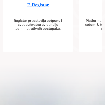
E-Registar
Registar predstavlja potpunu i
Platforma "C
sveobuhvatnu evidenciju
radom. U tok
administrativnih postupaka.
no