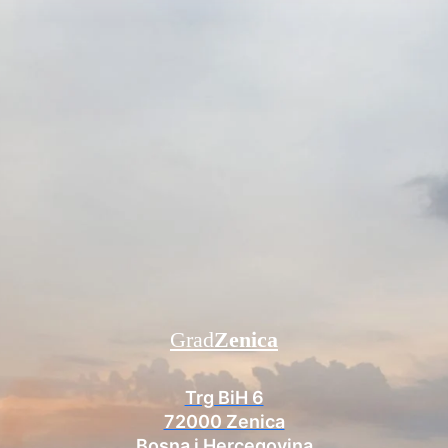
Grad
Zenica
Trg BiH 6
72000 Zenica
Bosna i Hercegovina