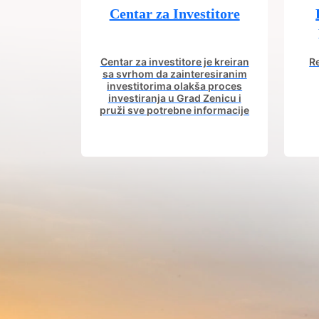
Centar za Investitore
Centar za investitore je kreiran
Re
sa svrhom da zainteresiranim
investitorima olakša proces
investiranja u Grad Zenicu i
pruži sve potrebne informacije
od procesa registracije do
in
dobijanja dozvola potrebnih za
izgradnju poslovnog objekta.