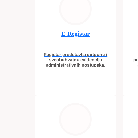
E-Registar
Registar predstavlja potpunu i
sveobuhvatnu evidenciju
pr
administrativnih postupaka.