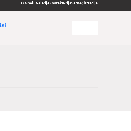
O Gradu
Galerije
Kontakt
Prijava/Registracija
isi