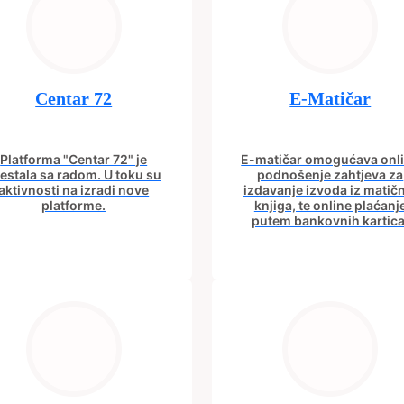
Centar 72
E-Matičar
Platforma "Centar 72" je
E-matičar omogućava onl
estala sa radom. U toku su
podnošenje zahtjeva za
aktivnosti na izradi nove
izdavanje izvoda iz matič
platforme.
knjiga, te online plaćanj
putem bankovnih kartica