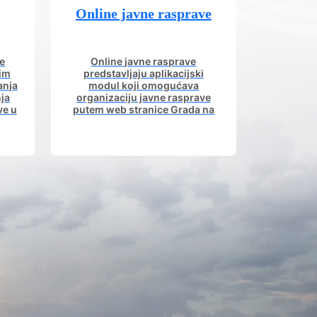
Online javne rasprave
e
Online javne rasprave
nim
predstavljaju aplikacijski
anja
modul koji omogućava
ja
organizaciju javne rasprave
ve u
putem web stranice Grada na
om.
kojoj građani imaju uvid u
aktivne javne rasprave.