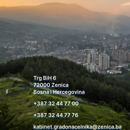
Trg BiH 6
72000 Zenica
Bosna i Hercegovina
+387 32 44 77 00
+387 32 44 77 76
kabinet.gradonacelnika@zenica.ba