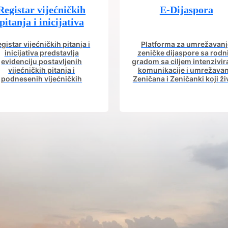
Registar vijećničkih
E-Dijaspora
pitanja i inicijativa
gistar vijećničkih pitanja i
Platforma za umrežavanj
inicijativa predstavlja
zeničke dijaspore sa rod
evidenciju postavljenih
gradom sa ciljem intenzivir
vijećničkih pitanja i
komunikacije i umrežavan
podnesenih vijećničkih
Zeničana i Zeničanki koji ži
icijativa iz aktuelnog saziva
dijaspori sa rodnim grad
Gradskog vijeća.