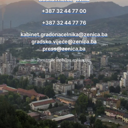
+387 32 44 77 00
+387 32 44 77 76
kabinet.gradonacelnika@zenica.ba
gradsko.vijece@zenica.ba
press@zenica.ba
Preuzmite mobilnu aplikaciju: