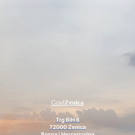
Grad
Zenica
Trg BiH 6
72000 Zenica
Bosna i Hercegovina