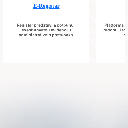
E-Registar
Registar predstavlja potpunu i
Platforma "C
sveobuhvatnu evidenciju
radom. U tok
administrativnih postupaka.
no