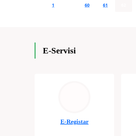
1
…
60
61
62
E-Servisi
E-Registar