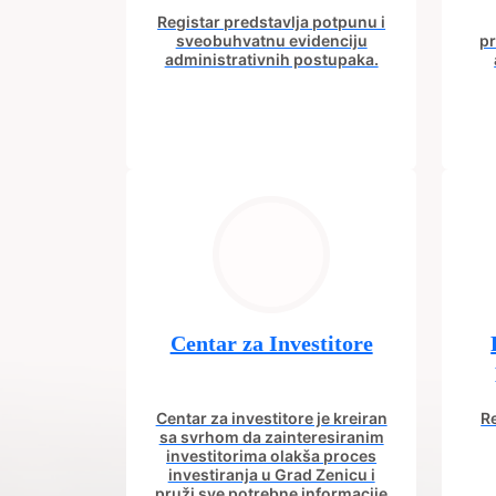
Registar predstavlja potpunu i
sveobuhvatnu evidenciju
pr
administrativnih postupaka.
Centar za Investitore
Centar za investitore je kreiran
Re
sa svrhom da zainteresiranim
investitorima olakša proces
investiranja u Grad Zenicu i
pruži sve potrebne informacije