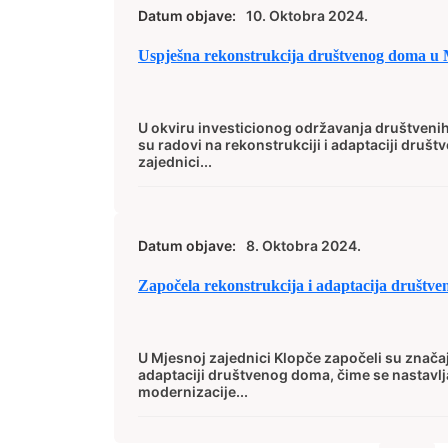
Datum objave:
10. Oktobra 2024.
Uspješna rekonstrukcija društvenog doma u 
U okviru investicionog održavanja društveni
su radovi na rekonstrukciji i adaptaciji dru
zajednici...
Datum objave:
8. Oktobra 2024.
Započela rekonstrukcija i adaptacija društv
U Mjesnoj zajednici Klopče započeli su značajn
adaptaciji društvenog doma, čime se nastav
modernizacije...