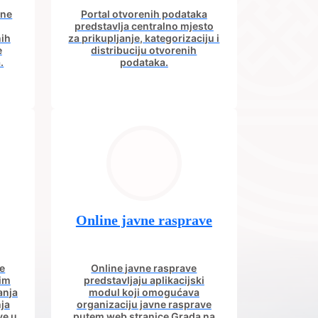
ine
Portal otvorenih podataka
predstavlja centralno mjesto
nih
za prikupljanje, kategorizaciju i
e
distribuciju otvorenih
.
podataka.
Online javne rasprave
e
Online javne rasprave
nim
predstavljaju aplikacijski
anja
modul koji omogućava
ja
organizaciju javne rasprave
ve u
putem web stranice Grada na