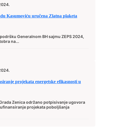
2024.
du Kasumoviću uručena Zlatna plaketa
u podršku Generalnom BH sajmu ZEPS 2024,
tobra na...
2024.
siranje projekata energetske efikasnosti u
 Grada Zenica održano potpisivanje ugovora
ufinansiranje projekata poboljšanja