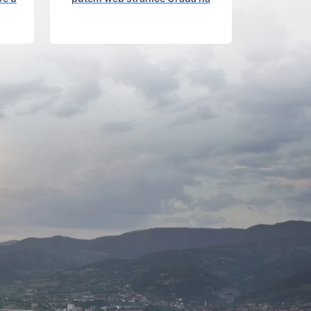
om.
kojoj građani imaju uvid u
aktivne javne rasprave.