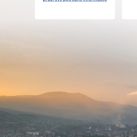
od procesa registracije do
in
dobijanja dozvola potrebnih za
izgradnju poslovnog objekta.