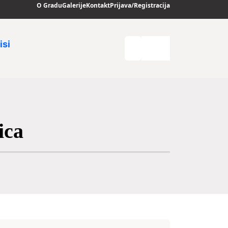
O Gradu
Galerije
Kontakt
Prijava/Registracija
isi
ica