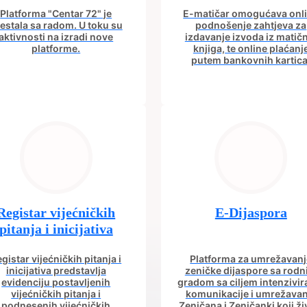
Platforma "Centar 72" je
E-matičar omogućava onl
estala sa radom. U toku su
podnošenje zahtjeva za
aktivnosti na izradi nove
izdavanje izvoda iz matič
platforme.
knjiga, te online plaćanj
putem bankovnih kartica
Registar vijećničkih
E-Dijaspora
pitanja i inicijativa
gistar vijećničkih pitanja i
Platforma za umrežavanj
inicijativa predstavlja
zeničke dijaspore sa rod
evidenciju postavljenih
gradom sa ciljem intenzivir
vijećničkih pitanja i
komunikacije i umrežavan
podnesenih vijećničkih
Zeničana i Zeničanki koji ži