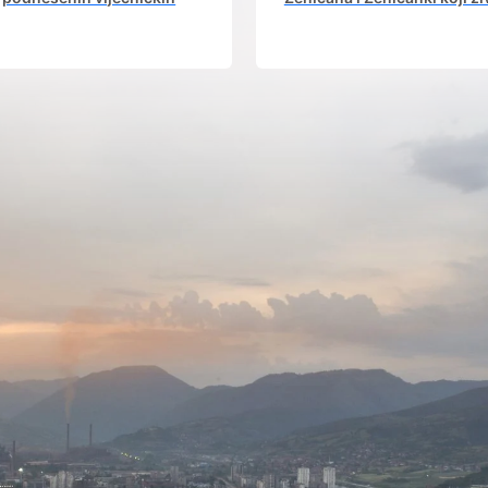
icijativa iz aktuelnog saziva
dijaspori sa rodnim grad
Gradskog vijeća.