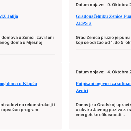
Datum objave:
9. Oktobra 
MZ Jalija
Gradonačelniku Zenice Fua
ZEPS-a
h domova u Zenici, završeni
Grad Zenica pružio je pun
štvenog doma u Mjesnoj
koji se održao od 1. do 5. ok
Datum objave:
4. Oktobra 
enog doma u Klopču
Potpisani ugovori za sufinan
Zenici
i radovi na rekonstrukciji i
Danas je u Gradskoj upravi
lja opsežan program
u okviru Javnog poziva za s
energetske efikasnosti...