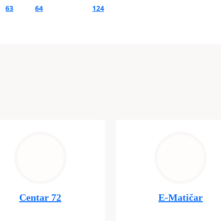
63
64
…
124
Centar 72
E-Matičar