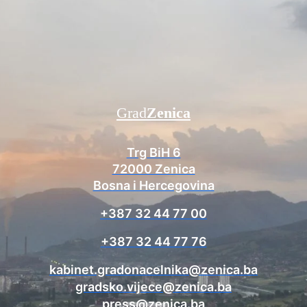
Grad
Zenica
Trg BiH 6
72000 Zenica
Bosna i Hercegovina
+387 32 44 77 00
+387 32 44 77 76
kabinet.gradonacelnika@zenica.ba
gradsko.vijece@zenica.ba
press@zenica.ba