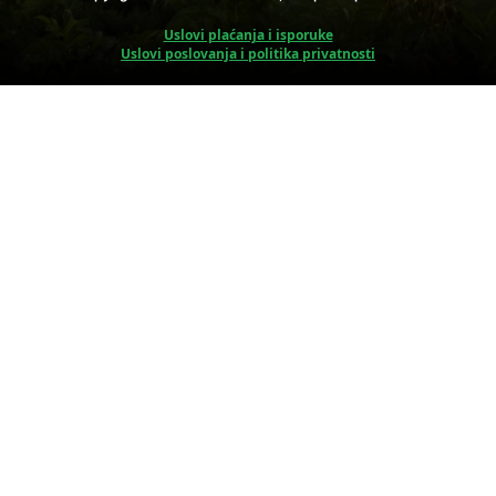
Uslovi plaćanja i isporuke
Uslovi poslovanja i politika privatnosti