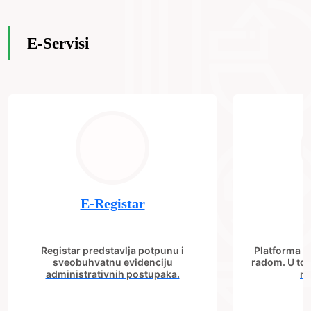
E-Servisi
E-Registar
Registar predstavlja potpunu i
Platforma "C
sveobuhvatnu evidenciju
radom. U tok
administrativnih postupaka.
no