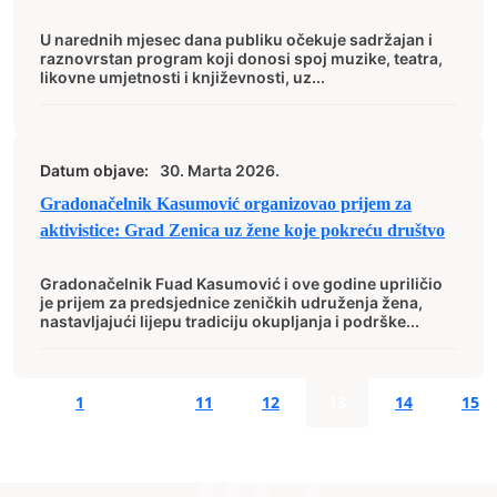
U narednih mjesec dana publiku očekuje sadržajan i
raznovrstan program koji donosi spoj muzike, teatra,
likovne umjetnosti i književnosti, uz...
Datum objave:
30. Marta 2026.
Gradonačelnik Kasumović organizovao prijem za
aktivistice: Grad Zenica uz žene koje pokreću društvo
Gradonačelnik Fuad Kasumović i ove godine upriličio
je prijem za predsjednice zeničkih udruženja žena,
nastavljajući lijepu tradiciju okupljanja i podrške...
1
…
11
12
13
14
15