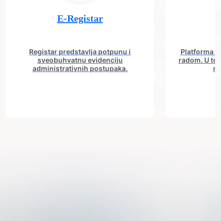
E-Registar
Registar predstavlja potpunu i
Platforma "C
sveobuhvatnu evidenciju
radom. U tok
administrativnih postupaka.
no