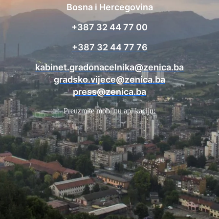
Bosna i Hercegovina
+387 32 44 77 00
+387 32 44 77 76
kabinet.gradonacelnika@zenica.ba
gradsko.vijece@zenica.ba
press@zenica.ba
Preuzmite mobilnu aplikaciju: