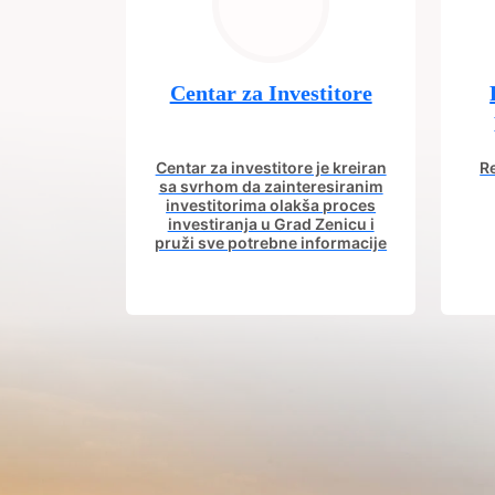
Centar za Investitore
Centar za investitore je kreiran
Re
sa svrhom da zainteresiranim
investitorima olakša proces
investiranja u Grad Zenicu i
pruži sve potrebne informacije
od procesa registracije do
in
dobijanja dozvola potrebnih za
izgradnju poslovnog objekta.