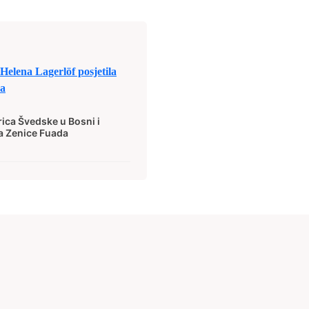
elena Lagerlöf posjetila
ća
ica Švedske u Bosni i
ka Zenice Fuada