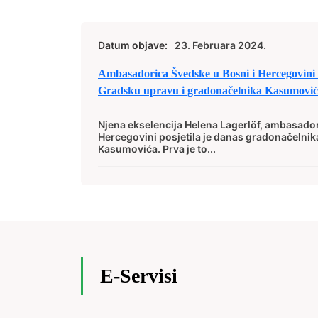
Datum objave:
23. Februara 2024.
Ambasadorica Švedske u Bosni i Hercegovini H
Gradsku upravu i gradonačelnika Kasumovi
Njena ekselencija Helena Lagerlöf, ambasador
Hercegovini posjetila je danas gradonačelni
Kasumovića. Prva je to...
E-Servisi