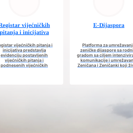
Registar vijećničkih
E-Dijaspora
pitanja i inicijativa
gistar vijećničkih pitanja i
Platforma za umrežavanj
inicijativa predstavlja
zeničke dijaspore sa rod
evidenciju postavljenih
gradom sa ciljem intenzivir
vijećničkih pitanja i
komunikacije i umrežavan
podnesenih vijećničkih
Zeničana i Zeničanki koji ži
icijativa iz aktuelnog saziva
dijaspori sa rodnim grad
Gradskog vijeća.