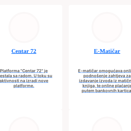
Centar 72
E-Matičar
Platforma "Centar 72" je
E-matičar omogućava onl
estala sa radom. U toku su
podnošenje zahtjeva za
aktivnosti na izradi nove
izdavanje izvoda iz matič
platforme.
knjiga, te online plaćanj
putem bankovnih kartica