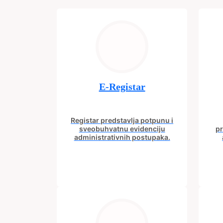
E-Registar
Registar predstavlja potpunu i
sveobuhvatnu evidenciju
pr
administrativnih postupaka.