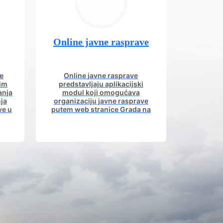
Online javne rasprave
e
Online javne rasprave
nim
predstavljaju aplikacijski
anja
modul koji omogućava
ja
organizaciju javne rasprave
ve u
putem web stranice Grada na
om.
kojoj građani imaju uvid u
aktivne javne rasprave.