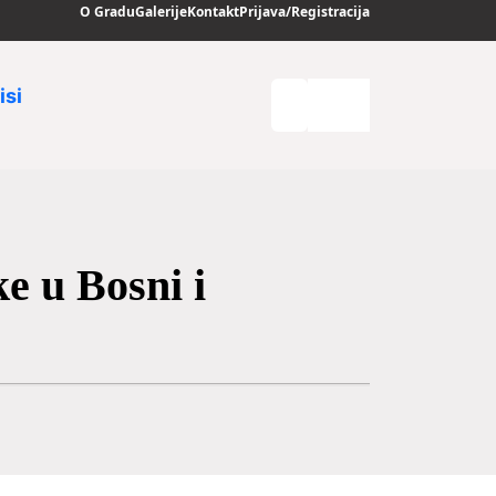
O Gradu
Galerije
Kontakt
Prijava/Registracija
isi
e u Bosni i