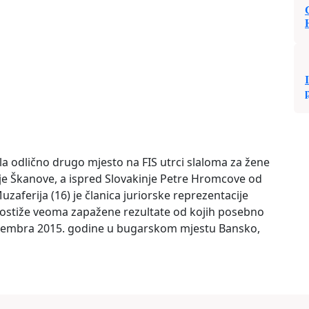
ila odlično drugo mjesto na FIS utrci slaloma za žene
ije Škanove, a ispred Slovakinje Petre Hromcove od
uzaferija (16) je članica juriorske reprezentacije
 postiže veoma zapažene rezultate od kojih posebno
decembra 2015. godine u bugarskom mjestu Bansko,