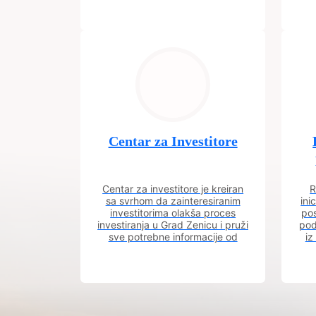
Centar za Investitore
Centar za investitore je kreiran
R
sa svrhom da zainteresiranim
ini
investitorima olakša proces
pos
investiranja u Grad Zenicu i pruži
pod
sve potrebne informacije od
iz
procesa registracije do dobijanja
dozvola potrebnih za izgradnju
poslovnog objekta.