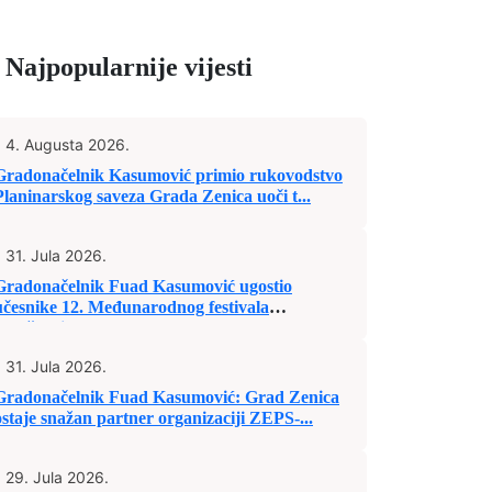
Najpopularnije vijesti
4. Augusta 2026.
Gradonačelnik Kasumović primio rukovodstvo
Planinarskog saveza Grada Zenica uoči t...
31. Jula 2026.
Gradonačelnik Fuad Kasumović ugostio
učesnike 12. Međunarodnog festivala
„Mošćanic...
31. Jula 2026.
Gradonačelnik Fuad Kasumović: Grad Zenica
ostaje snažan partner organizaciji ZEPS-...
29. Jula 2026.