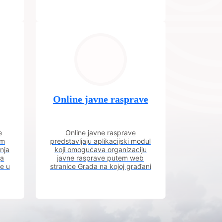
Online javne rasprave
e
Online javne rasprave
im
predstavljaju aplikacijski modul
nja
koji omogućava organizaciju
ja
javne rasprave putem web
ve u
stranice Grada na kojoj građani
m.
imaju uvid u aktivne javne
rasprave.