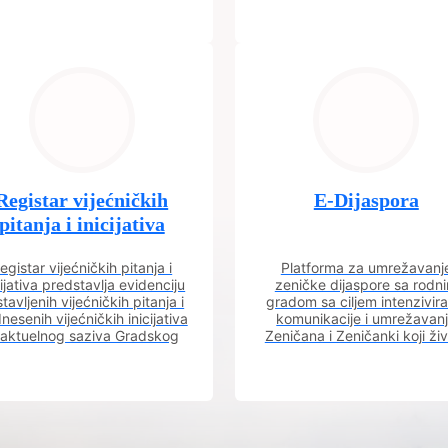
Registar vijećničkih
E-Dijaspora
pitanja i inicijativa
egistar vijećničkih pitanja i
Platforma za umrežavanj
cijativa predstavlja evidenciju
zeničke dijaspore sa rodn
tavljenih vijećničkih pitanja i
gradom sa ciljem intenzivira
nesenih vijećničkih inicijativa
komunikacije i umrežavan
 aktuelnog saziva Gradskog
Zeničana i Zeničanki koji ži
vijeća.
dijaspori sa rodnim grado