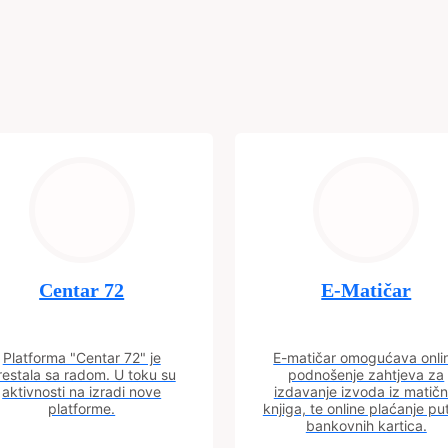
Centar 72
E-Matičar
Platforma "Centar 72" je
E-matičar omogućava onli
restala sa radom. U toku su
podnošenje zahtjeva za
aktivnosti na izradi nove
izdavanje izvoda iz matičn
platforme.
knjiga, te online plaćanje p
bankovnih kartica.