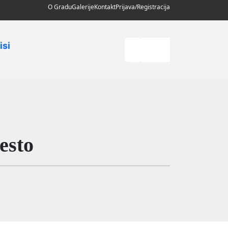
O Gradu
Galerije
Kontakt
Prijava/Registracija
isi
esto