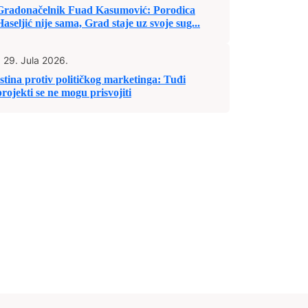
Gradonačelnik Fuad Kasumović: Porodica
Haseljić nije sama, Grad staje uz svoje sug...
29. Jula 2026.
Istina protiv političkog marketinga: Tuđi
projekti se ne mogu prisvojiti