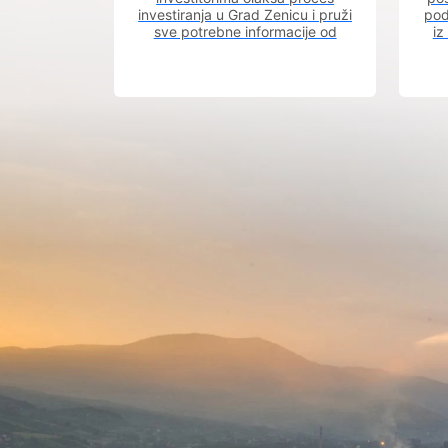
investiranja u Grad Zenicu i pruži
pod
sve potrebne informacije od
iz
procesa registracije do dobijanja
dozvola potrebnih za izgradnju
poslovnog objekta.