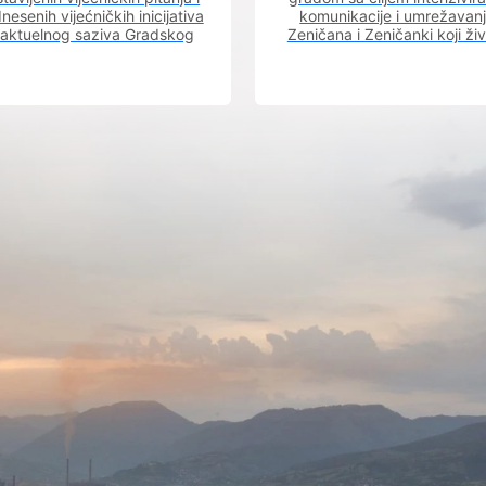
nesenih vijećničkih inicijativa
komunikacije i umrežavan
 aktuelnog saziva Gradskog
Zeničana i Zeničanki koji ži
vijeća.
dijaspori sa rodnim grado