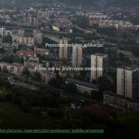
Preuzmite mobilnu aplikaciju:
Pratite nas na društvenim mrežama:
lovi plaćanja i isporuke
Uslovi poslovanja i politika privatnosti