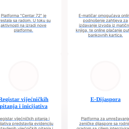
Platforma "Centar 72" je
E-matičar omogućava onli
restala sa radom. U toku su
podnošenje zahtjeva za
aktivnosti na izradi nove
izdavanje izvoda iz matičn
platforme.
knjiga, te online plaćanje p
bankovnih kartica.
Registar vijećničkih
E-Dijaspora
pitanja i inicijativa
egistar vijećničkih pitanja i
Platforma za umrežavanj
cijativa predstavlja evidenciju
zeničke dijaspore sa rodn
tavljenih vijećničkih pitanja i
gradom sa ciljem intenzivira