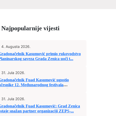
Najpopularnije vijesti
4. Augusta 2026.
Gradonačelnik Kasumović primio rukovodstvo
Planinarskog saveza Grada Zenica uoči t...
31. Jula 2026.
Gradonačelnik Fuad Kasumović ugostio
učesnike 12. Međunarodnog festivala
„Mošćanic...
31. Jula 2026.
Gradonačelnik Fuad Kasumović: Grad Zenica
ostaje snažan partner organizaciji ZEPS-...