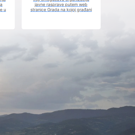
ja
javne rasprave putem web
ve u
stranice Grada na kojoj građani
m.
imaju uvid u aktivne javne
rasprave.