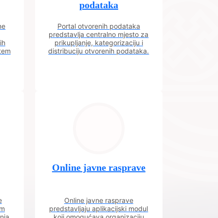
podataka
ne
Portal otvorenih podataka
predstavlja centralno mjesto za
ih
prikupljanje, kategorizaciju i
utem
distribuciju otvorenih podataka.
Online javne rasprave
e
Online javne rasprave
im
predstavljaju aplikacijski modul
nja
koji omogućava organizaciju