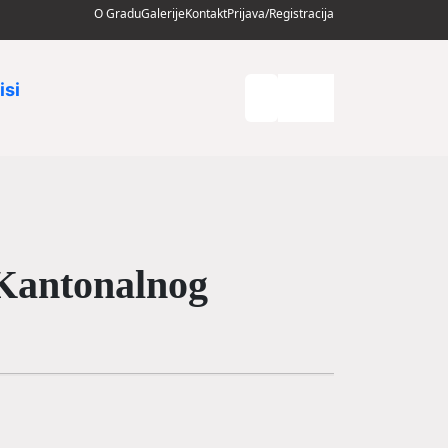
O Gradu
Galerije
Kontakt
Prijava/Registracija
isi
 Kantonalnog