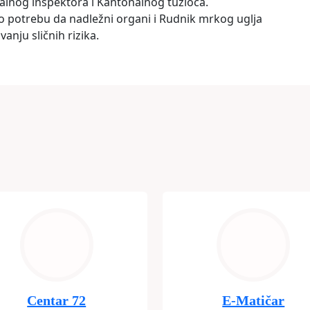
alnog inspektora i Kantonalnog tužioca.
 potrebu da nadležni organi i Rudnik mrkog uglja
nju sličnih rizika.
Centar 72
E-Matičar