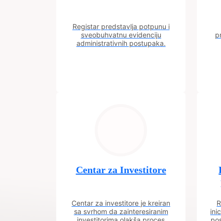
Registar predstavlja potpunu i
sveobuhvatnu evidenciju
p
administrativnih postupaka.
Centar za Investitore
Centar za investitore je kreiran
R
sa svrhom da zainteresiranim
ini
investitorima olakša proces
pos