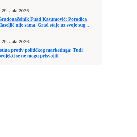
29. Jula 2026.
Gradonačelnik Fuad Kasumović: Porodica
Haseljić nije sama, Grad staje uz svoje sug...
29. Jula 2026.
Istina protiv političkog marketinga: Tuđi
projekti se ne mogu prisvojiti