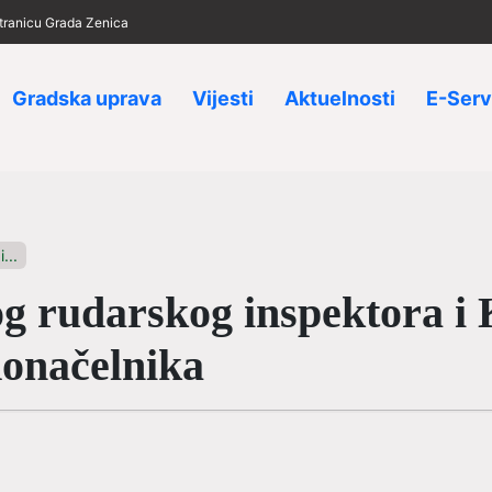
 stranicu Grada Zenica
Gradska uprava
Vijesti
Aktuelnosti
E-Serv
...
g rudarskog inspektora i
donačelnika