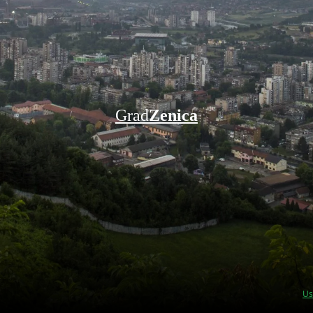
Grad
Zenica
Us