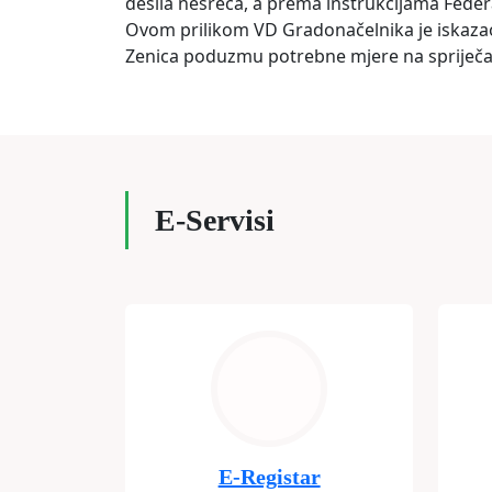
desila nesreća, a prema instrukcijama Feder
Ovom prilikom VD Gradonačelnika je iskazao
Zenica poduzmu potrebne mjere na spriječava
E-Servisi
E-Registar