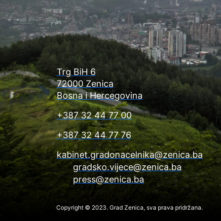
Trg BiH 6
72000 Zenica
Bosna i Hercegovina
+387 32 44 77 00
+387 32 44 77 76
kabinet.gradonacelnika@zenica.ba
gradsko.vijece@zenica.ba
press@zenica.ba
Copyright © 2023. Grad Zenica, sva prava pridržana.