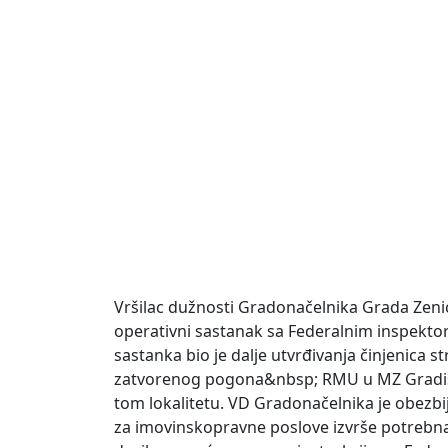
Vršilac dužnosti Gradonačelnika Grada Zenic
operativni sastanak sa Federalnim inspektor
sastanka bio je dalje utvrđivanja činjenica 
zatvorenog pogona&nbsp; RMU u MZ Gradišć
tom lokalitetu. VD Gradonačelnika je obezb
za imovinskopravne poslove izvrše potreb