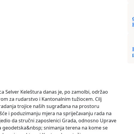
a Selver Keleštura danas je, po zamolbi, održao
om za rudarstvo i Kantonalnim tužiocem. Cilj
stradanja trojice naših sugrađana na prostoru
e i poduzimanju mjera na spriječavanju rada na
ijedio da stručni zaposlenici Grada, odnosno Uprave
na geodetska&nbsp; snimanja terena na kome se