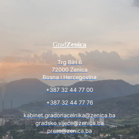
Grad
Zenica
Trg BiH 6
72000 Zenica
Bosna i Hercegovina
+387 32 44 77 00
+387 32 44 77 76
kabinet.gradonacelnika@zenica.ba
gradsko.vijece@zenica.ba
press@zenica.ba