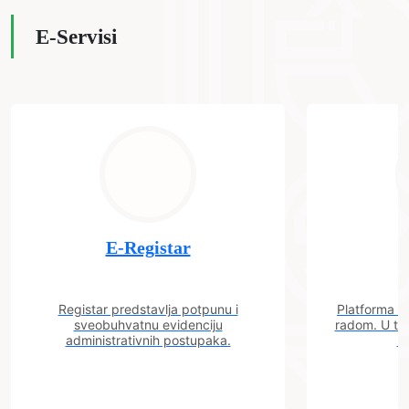
E-Servisi
E-Registar
Registar predstavlja potpunu i
Platforma "C
sveobuhvatnu evidenciju
radom. U tok
administrativnih postupaka.
n