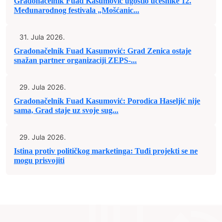
Gradonačelnik Fuad Kasumović ugostio učesnike 12.
Međunarodnog festivala „Mošćanic...
31. Jula 2026.
Gradonačelnik Fuad Kasumović: Grad Zenica ostaje
snažan partner organizaciji ZEPS-...
29. Jula 2026.
Gradonačelnik Fuad Kasumović: Porodica Haseljić nije
sama, Grad staje uz svoje sug...
29. Jula 2026.
Istina protiv političkog marketinga: Tuđi projekti se ne
mogu prisvojiti