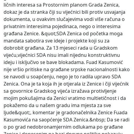
ličnih interesa sa Prostornim planom Grada Zenica,
dokaz je da stranka čiji su vijećnici bili protiv usvajanja
dokumenta, u ovakvim slučajevima vodi više računa o
privatnim interesima pojedinaca, nego o interesima
građana Zenice. &quot;SDA Zenica od početka moga
mandata sabotira sve ideje i projekte koji su za
dobrobit građana. Za 13 mjeseci rada u Gradskom
vijeću,vijećnici SDA nisu imali nijednu konstruktivnu
ideju i isključivo se bave blokadama. Fuad Kasumović
nije vršio pritiske na građane srpske nacionalnosti kako
se navodi u soapćenju, nego je to radila upravo SDA
Zenica. Ona je ta koja ih je otjerala iz Zenice i čiji vijećnik
sa govornice Gradskog vijeća izražava protivljenje
mojim pokušajima da Zenici vratimo multietičnost i da
pokažemo da u našem gradu ima mjesta za sve
ljude&quot;, komentar je gradonačelnika Zenice Fuada
Kasumovića na saopćenje SDA Zenica.&nbsp; Da se radi
o po grad nedobronamjernim odlukama po građane