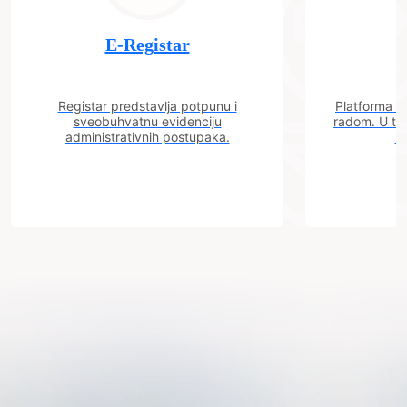
E-Registar
Registar predstavlja potpunu i
Platforma "C
sveobuhvatnu evidenciju
radom. U tok
administrativnih postupaka.
n