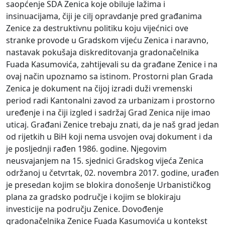
saopćenje SDA Zenica koje obiluje lažima i
insinuacijama, čiji je cilj opravdanje pred građanima
Zenice za destruktivnu politiku koju vijećnici ove
stranke provode u Gradskom vijeću Zenica i naravno,
nastavak pokušaja diskreditovanja gradonačelnika
Fuada Kasumovića, zahtijevali su da građane Zenice i na
ovaj način upoznamo sa istinom. Prostorni plan Grada
Zenica je dokument na čijoj izradi duži vremenski
period radi Kantonalni zavod za urbanizam i prostorno
uređenje i na čiji izgled i sadržaj Grad Zenica nije imao
uticaj. Građani Zenice trebaju znati, da je naš grad jedan
od rijetkih u BiH koji nema usvojen ovaj dokument i da
je posljednji rađen 1986. godine. Njegovim
neusvajanjem na 15. sjednici Gradskog vijeća Zenica
održanoj u četvrtak, 02. novembra 2017. godine, urađen
je presedan kojim se blokira donošenje Urbanističkog
plana za gradsko područje i kojim se blokiraju
investicije na području Zenice. Dovođenje
gradonačelnika Zenice Fuada Kasumovića u kontekst