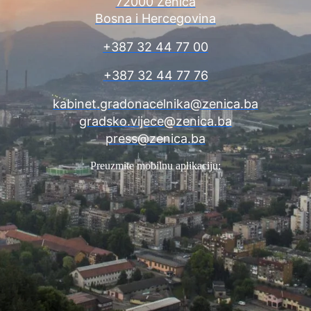
72000 Zenica
Bosna i Hercegovina
+387 32 44 77 00
+387 32 44 77 76
kabinet.gradonacelnika@zenica.ba
gradsko.vijece@zenica.ba
press@zenica.ba
Preuzmite mobilnu aplikaciju: