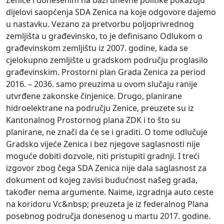
Zenice i donesenim na bazi dnevne politike pokazuju
dijelovi saopćenja SDA Zenica na koje odgovore dajemo
u nastavku. Vezano za pretvorbu poljoprivrednog
zemljišta u građevinsko, to je definisano Odlukom o
građevinskom zemljištu iz 2007. godine, kada se
cjelokupno zemljište u gradskom području proglasilo
građevinskim. Prostorni plan Grada Zenica za period
2016. – 2036. samo preuzima u ovom slučaju ranije
utvrđene zakonske činjenice. Drugo, planirane
hidroelektrane na području Zenice, preuzete su iz
Kantonalnog Prostornog plana ZDK i to što su
planirane, ne znači da će se i graditi. O tome odlučuje
Gradsko vijeće Zenica i bez njegove saglasnosti nije
moguće dobiti dozvole, niti pristupiti gradnji. I treći
izgovor zbog čega SDA Zenica nije dala saglasnost za
dokument od kojeg zavisi budućnost našeg grada,
također nema argumente. Naime, izgradnja auto ceste
na koridoru Vc&nbsp; preuzeta je iz federalnog Plana
posebnog područja donesenog u martu 2017. godine.