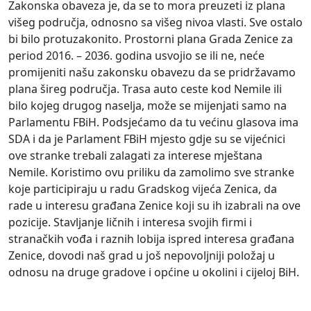
Zakonska obaveza je, da se to mora preuzeti iz plana
višeg područja, odnosno sa višeg nivoa vlasti. Sve ostalo
bi bilo protuzakonito. Prostorni plana Grada Zenice za
period 2016. – 2036. godina usvojio se ili ne, neće
promijeniti našu zakonsku obavezu da se pridržavamo
plana šireg područja. Trasa auto ceste kod Nemile ili
bilo kojeg drugog naselja, može se mijenjati samo na
Parlamentu FBiH. Podsjećamo da tu većinu glasova ima
SDA i da je Parlament FBiH mjesto gdje su se vijećnici
ove stranke trebali zalagati za interese mještana
Nemile. Koristimo ovu priliku da zamolimo sve stranke
koje participiraju u radu Gradskog vijeća Zenica, da
rade u interesu građana Zenice koji su ih izabrali na ove
pozicije. Stavljanje ličnih i interesa svojih firmi i
stranačkih vođa i raznih lobija ispred interesa građana
Zenice, dovodi naš grad u još nepovoljniji položaj u
odnosu na druge gradove i općine u okolini i cijeloj BiH.