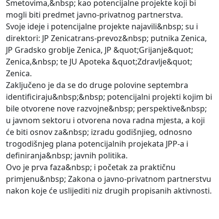
Smetovima,&nbsp; kao potencijalne projekte koji bi
mogli biti predmet javno-privatnog partnerstva.
Svoje ideje i potencijalne projekte najavili&nbsp; su i
direktori: JP Zenicatrans-prevoz&nbsp; putnika Zenica,
JP Gradsko groblje Zenica, JP &quot;Grijanje&quot;
Zenica,&nbsp; te JU Apoteka &quot;Zdravlje&quot;
Zenica.
Zaključeno je da se do druge polovine septembra
identificiraju&nbsp;&nbsp; potencijalni projekti kojim bi
bile otvorene nove razvojne&nbsp; perspektive&nbsp;
u javnom sektoru i otvorena nova radna mjesta, a koji
će biti osnov za&nbsp; izradu godišnjieg, odnosno
trogodišnjeg plana potencijalnih projekata JPP-a i
definiranja&nbsp; javnih politika.
Ovo je prva faza&nbsp; i početak za praktičnu
primjenu&nbsp; Zakona o javno-privatnom partnerstvu
nakon koje će uslijediti niz drugih propisanih aktivnosti.