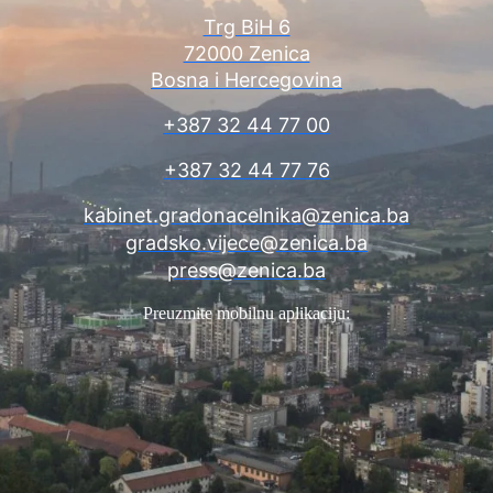
Trg BiH 6
72000 Zenica
Bosna i Hercegovina
+387 32 44 77 00
+387 32 44 77 76
kabinet.gradonacelnika@zenica.ba
gradsko.vijece@zenica.ba
press@zenica.ba
Preuzmite mobilnu aplikaciju: