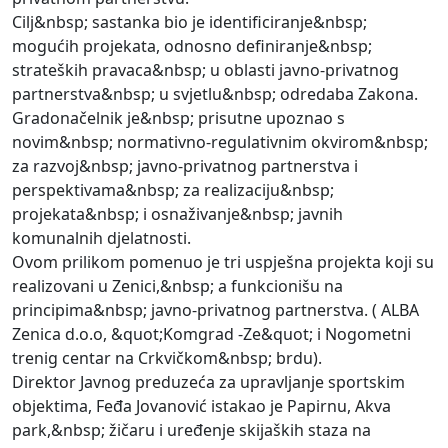
Cilj&nbsp; sastanka bio je identificiranje&nbsp;
mogućih projekata, odnosno definiranje&nbsp;
strateških pravaca&nbsp; u oblasti javno-privatnog
partnerstva&nbsp; u svjetlu&nbsp; odredaba Zakona.
Gradonačelnik je&nbsp; prisutne upoznao s
novim&nbsp; normativno-regulativnim okvirom&nbsp;
za razvoj&nbsp; javno-privatnog partnerstva i
perspektivama&nbsp; za realizaciju&nbsp;
projekata&nbsp; i osnaživanje&nbsp; javnih
komunalnih djelatnosti.
Ovom prilikom pomenuo je tri uspješna projekta koji su
realizovani u Zenici,&nbsp; a funkcionišu na
principima&nbsp; javno-privatnog partnerstva. ( ALBA
Zenica d.o.o, &quot;Komgrad -Ze&quot; i Nogometni
trenig centar na Crkvičkom&nbsp; brdu).
Direktor Javnog preduzeća za upravljanje sportskim
objektima, Feđa Jovanović istakao je Papirnu, Akva
park,&nbsp; žičaru i uređenje skijaških staza na