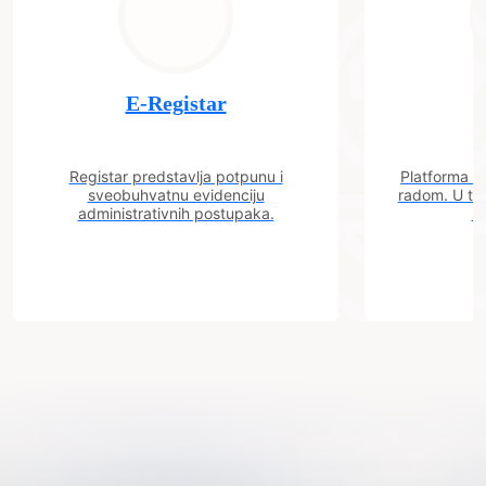
E-Registar
Registar predstavlja potpunu i
Platforma "C
sveobuhvatnu evidenciju
radom. U tok
administrativnih postupaka.
n