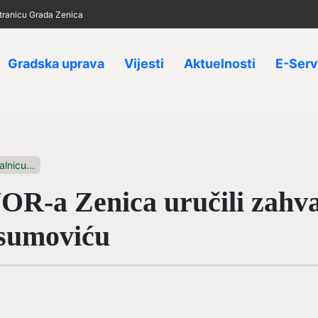
 stranicu Grada Zenica
Gradska uprava
Vijesti
Aktuelnosti
E-Serv
lnicu...
R-a Zenica uručili zahva
sumoviću