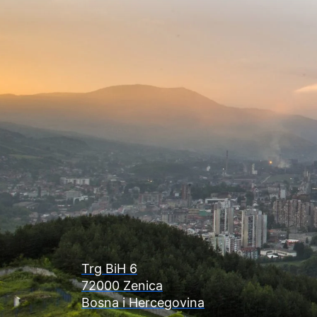
Trg BiH 6
72000 Zenica
Bosna i Hercegovina