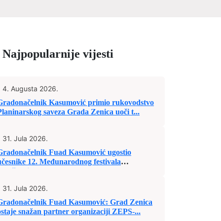
Najpopularnije vijesti
4. Augusta 2026.
Gradonačelnik Kasumović primio rukovodstvo
Planinarskog saveza Grada Zenica uoči t...
31. Jula 2026.
Gradonačelnik Fuad Kasumović ugostio
učesnike 12. Međunarodnog festivala
„Mošćanic...
31. Jula 2026.
Gradonačelnik Fuad Kasumović: Grad Zenica
ostaje snažan partner organizaciji ZEPS-...