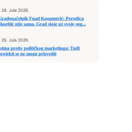
29. Jula 2026.
Gradonačelnik Fuad Kasumović: Porodica
Haseljić nije sama, Grad staje uz svoje sug...
29. Jula 2026.
Istina protiv političkog marketinga: Tuđi
projekti se ne mogu prisvojiti