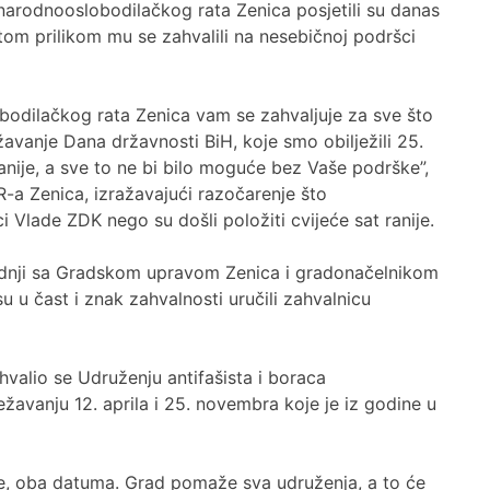
 narodnooslobodilačkog rata Zenica posjetili su danas
om prilikom mu se zahvalili na nesebičnoj podršci
bodilačkog rata Zenica vam se zahvaljuje za sve što
ežavanje Dana državnosti BiH, koje smo obilježili 25.
anije, a sve to ne bi bilo moguće bez Vaše podrške”,
a Zenica, izražavajući razočarenje što
ci Vlade ZDK nego su došli položiti cvijeće sat ranije.
adnji sa Gradskom upravom Zenica i gradonačelnikom
 u čast i znak zahvalnosti uručili zahvalnicu
alio se Udruženju antifašista i boraca
žavanju 12. aprila i 25. novembra koje je iz godine u
e, oba datuma. Grad pomaže sva udruženja, a to će