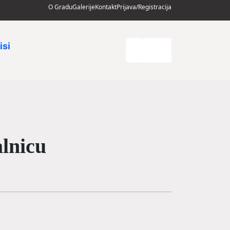
O Gradu
Galerije
Kontakt
Prijava/Registracija
isi
lnicu