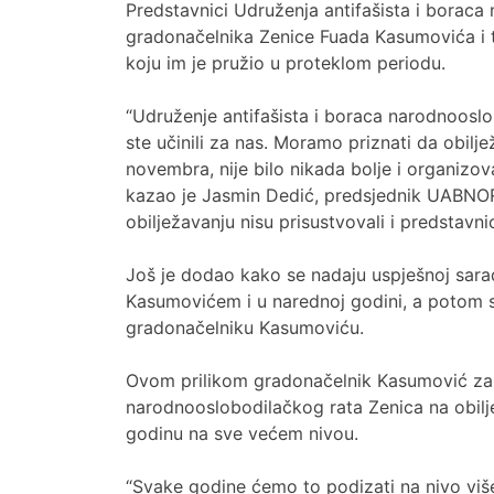
Predstavnici Udruženja antifašista i boraca
gradonačelnika Zenice Fuada Kasumovića i t
koju im je pružio u proteklom periodu.
“Udruženje antifašista i boraca narodnooslo
ste učinili za nas. Moramo priznati da obilj
novembra, nije bilo nikada bolje i organizov
kazao je Jasmin Dedić, predsjednik UABNOR-
obilježavanju nisu prisustvovali i predstavni
Još je dodao kako se nadaju uspješnoj sar
Kasumovićem i u narednoj godini, a potom su
gradonačelniku Kasumoviću.
Ovom prilikom gradonačelnik Kasumović zahv
narodnooslobodilačkog rata Zenica na obilje
godinu na sve većem nivou.
“Svake godine ćemo to podizati na nivo viš