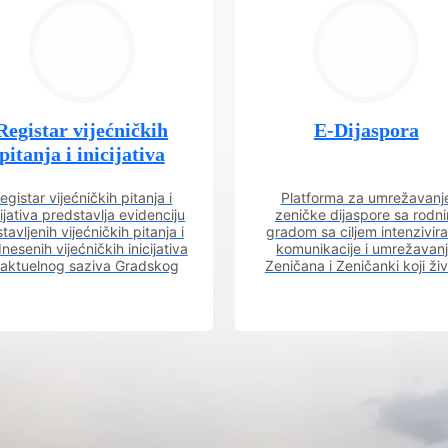
Registar vijećničkih
E-Dijaspora
pitanja i inicijativa
egistar vijećničkih pitanja i
Platforma za umrežavanj
cijativa predstavlja evidenciju
zeničke dijaspore sa rodn
tavljenih vijećničkih pitanja i
gradom sa ciljem intenzivira
nesenih vijećničkih inicijativa
komunikacije i umrežavan
 aktuelnog saziva Gradskog
Zeničana i Zeničanki koji ži
vijeća.
dijaspori sa rodnim grado