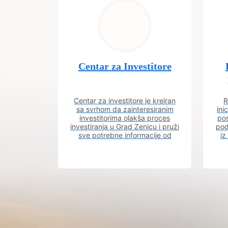
Centar za Investitore
Centar za investitore je kreiran
R
sa svrhom da zainteresiranim
ini
investitorima olakša proces
pos
investiranja u Grad Zenicu i pruži
pod
sve potrebne informacije od
iz
procesa registracije do dobijanja
dozvola potrebnih za izgradnju
poslovnog objekta.