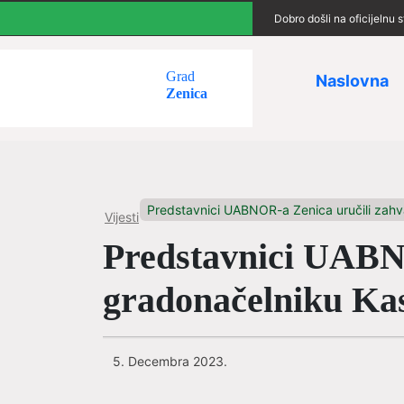
Dobro došli na oficijelnu
Grad
Naslovna
Zenica
Predstavnici UABNOR-a Zenica uručili zahva
Vijesti
Predstavnici UABNO
gradonačelniku Ka
5. Decembra 2023.