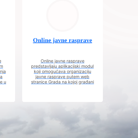
Online javne rasprave
e
Online javne rasprave
im
predstavljaju aplikacijski modul
nja
koji omogućava organizaciju
ja
javne rasprave putem web
ve u
stranice Grada na kojoj građani
m.
imaju uvid u aktivne javne
rasprave.