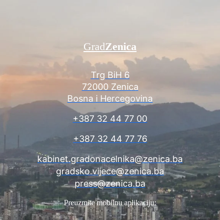
Grad
Zenica
Trg BiH 6
72000 Zenica
Bosna i Hercegovina
+387 32 44 77 00
+387 32 44 77 76
kabinet.gradonacelnika@zenica.ba
gradsko.vijece@zenica.ba
press@zenica.ba
Preuzmite mobilnu aplikaciju: