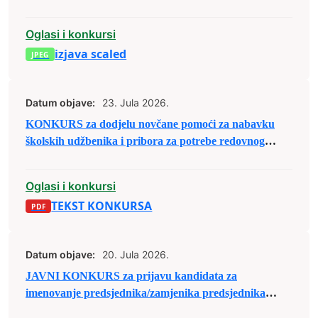
članova biračkih odbora/mobilnog tima i njihovih
zamjenika
Oglasi i konkursi
izjava scaled
Datum objave:
23. Jula 2026.
KONKURS za dodjelu novčane pomoći za nabavku
školskih udžbenika i pribora za potrebe redovnog
školovanja u školskoj 2026/2027. godini
Oglasi i konkursi
TEKST KONKURSA
Datum objave:
20. Jula 2026.
JAVNI KONKURS za prijavu kandidata za
imenovanje predsjednika/zamjenika predsjednika
biračkog odbora u osnovnim izbornim jedinicama u