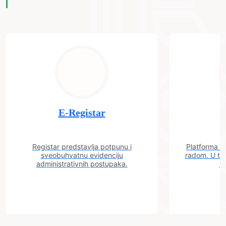
E-Registar
Registar predstavlja potpunu i
Platforma "C
sveobuhvatnu evidenciju
radom. U tok
administrativnih postupaka.
n