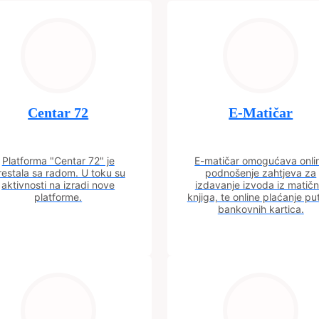
Centar 72
E-Matičar
Platforma "Centar 72" je
E-matičar omogućava onli
restala sa radom. U toku su
podnošenje zahtjeva za
aktivnosti na izradi nove
izdavanje izvoda iz matičn
platforme.
knjiga, te online plaćanje p
bankovnih kartica.