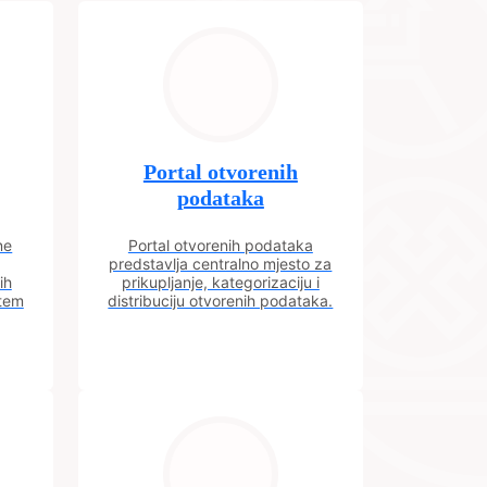
Portal otvorenih
podataka
ne
Portal otvorenih podataka
predstavlja centralno mjesto za
ih
prikupljanje, kategorizaciju i
utem
distribuciju otvorenih podataka.