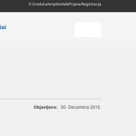
O Gradu
Galerije
Kontakt
Prijava/Registracija
isi
Objavljeno:
30. Decembra 2015.