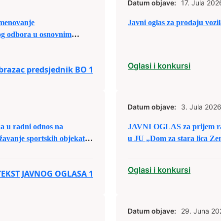
Datum objave:
17. Jula 202
menovanje
Javni oglas za prodaju vozi
og odbora u osnovnim
Oglasi i konkursi
obrazac predsjednik BO 1
Datum objave:
3. Jula 2026
u radni odnos na
JAVNI OGLAS za prijem ra
žavanje sportskih objekata
u JU „Dom za stara lica Ze
Oglasi i konkursi
TEKST JAVNOG OGLASA 1
Datum objave:
29. Juna 20