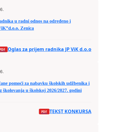
6.
nika u radni odnos na određeno i
iK”d.o.o. Zenica
Oglas za prijem radnika JP ViK d.o.o
6.
ne pomoći za nabavku školskih udžbenika i
 školovanja u školskoj 2026/2027. godini
TEKST KONKURSA