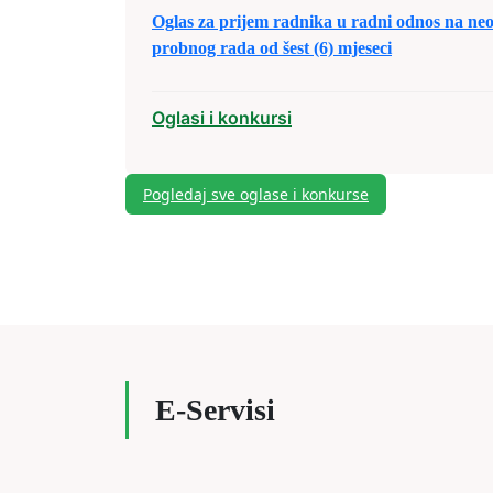
Oglas za prijem radnika u radni odnos na ne
probnog rada od šest (6) mjeseci
Oglasi i konkursi
Pogledaj sve oglase i konkurse
E-Servisi