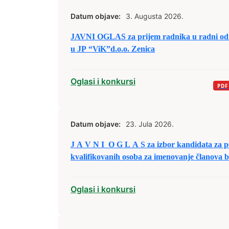
Datum objave:
3. Augusta 2026.
JAVNI OGLAS za prijem radnika u radni od
u JP “ViK”d.o.o. Zenica
Oglasi i konkursi
Datum objave:
23. Jula 2026.
J A V N I O G L A S za izbor kandidata za popunu rezervne liste
kvalifikovanih osoba za imenovanje članova 
tima i njihovih zamjenika
Oglasi i konkursi