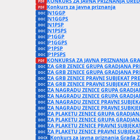
KONKURS ZA JAVNA PRIZNANJA URED
Konkurs za javna priznanja
N1GGP
N1GGPS
N1PSP
N1PSPS
P1GGP
P1GGPS
P1PSP
P1PSPS
KONKURSA ZA JAVNA PRIZNANJA GRAD
ZA GRB ZENICE GRUPA GRADJANA PR
ZA GRB ZENICE GRUPA GRADJANA PR
ZA GRB ZENICE PRAVNI SUBJEKAT PR
ZA GRB ZENICE PRAVNI SUBJEKAT PR
ZA NAGRADU ZENICE GRUPA GRADJA
ZA NAGRADU ZENICE GRUPA GRADJA
ZA NAGRADU ZENICE PRAVNI SUBJEK
ZA NAGRADU ZENICE PRAVNI SUBKJE
ZA PLAKETU ZENICE GRUPA GRADJAN
ZA PLAKETU ZENICE GRUPA GRADJAN
ZA PLAKETU ZENICE PRAVNI SUBJEKA
ZA PLAKETU ZENICE PRAVNI SUBJEKA
Konkurs za javna priznanja Grada Z