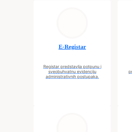
E-Registar
Registar predstavlja potpunu i
sveobuhvatnu evidenciju
p
administrativnih postupaka.