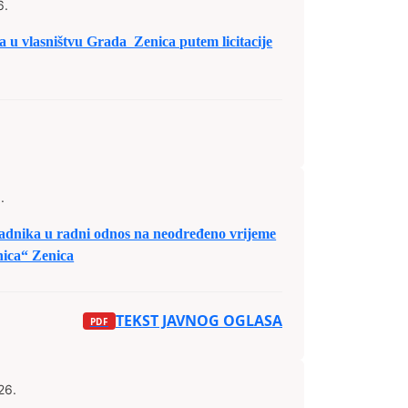
6.
la u vlasništvu Grada Zenica putem licitacije
.
dnika u radni odnos na neodređeno vrijeme
nica“ Zenica
TEKST JAVNOG OGLASA
26.