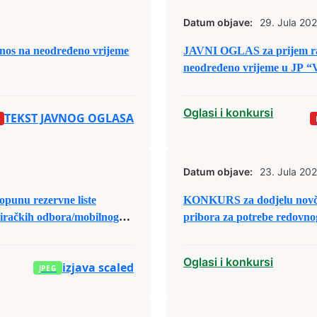
Datum objave:
29. Jula 202
nos na neodređeno vrijeme
JAVNI OGLAS za prijem rad
neodređeno vrijeme u JP “V
Oglasi i konkursi
TEKST JAVNOG OGLASA
Datum objave:
23. Jula 202
KONKURS za dodjelu novča
biračkih odbora/mobilnog
pribora za potrebe redovnog
Oglasi i konkursi
izjava scaled