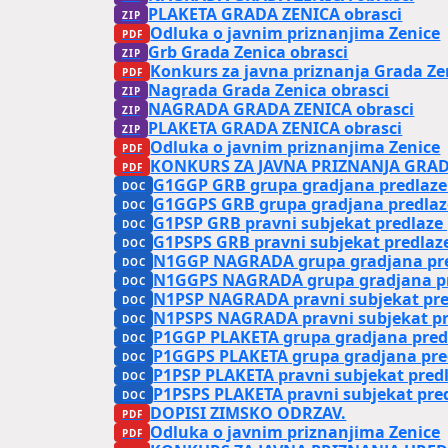
PLAKETA GRADA ZENICA obrasci
Odluka o javnim priznanjima Zenice
Grb Grada Zenica obrasci
Konkurs za javna priznanja Grada Ze
Nagrada Grada Zenica obrasci
NAGRADA GRADA ZENICA obrasci
PLAKETA GRADA ZENICA obrasci
Odluka o javnim priznanjima Zenice
KONKURS ZA JAVNA PRIZNANJA GRADA
G1GGP GRB grupa gradjana predlaze
G1GGPS GRB grupa gradjana predlaze
G1PSP GRB pravni subjekat predlaze
G1PSPS GRB pravni subjekat predlaze
N1GGP NAGRADA grupa gradjana pre
N1GGPS NAGRADA grupa gradjana pre
N1PSP NAGRADA pravni subjekat pre
N1PSPS NAGRADA pravni subjekat pr
P1GGP PLAKETA grupa gradjana pred
P1GGPS PLAKETA grupa gradjana pred
P1PSP PLAKETA pravni subjekat pred
P1PSPS PLAKETA pravni subjekat pred
DOPISI ZIMSKO ODRZAV.
Odluka o javnim priznanjima Zenice