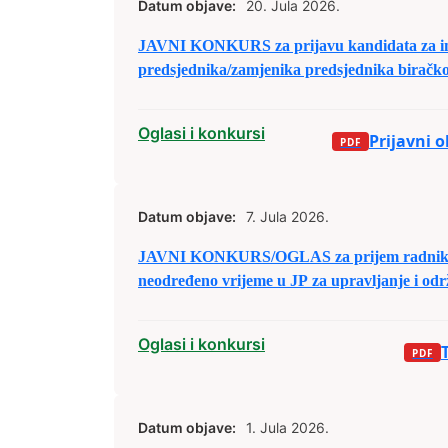
Datum objave:
20. Jula 2026.
JAVNI KONKURS za prijavu kandidata za i
predsjednika/zamjenika predsjednika biračk
izbornim jedinicama u Bosni i Hercegovini
Oglasi i konkursi
Prijavni 
Datum objave:
7. Jula 2026.
JAVNI KONKURS/OGLAS za prijem radnika 
neodređeno vrijeme u JP za upravljanje i odr
d.o.o. Zenica
Oglasi i konkursi
Datum objave:
1. Jula 2026.