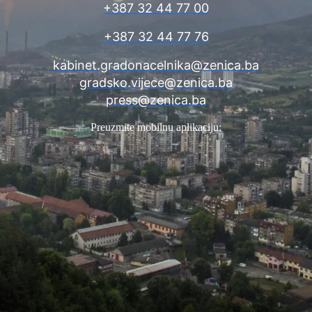
+387 32 44 77 00
+387 32 44 77 76
kabinet.gradonacelnika@zenica.ba
gradsko.vijece@zenica.ba
press@zenica.ba
Preuzmite mobilnu aplikaciju: