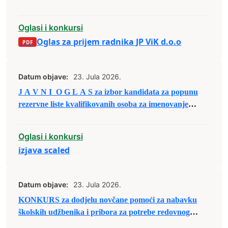
Zenica
Oglasi i konkursi
Oglas za prijem radnika JP ViK d.o.o
Datum objave:
23. Jula 2026.
J A V N I O G L A S za izbor kandidata za popunu
rezervne liste kvalifikovanih osoba za imenovanje
članova biračkih odbora/mobilnog tima i njihovih
zamjenika
Oglasi i konkursi
izjava scaled
Datum objave:
23. Jula 2026.
KONKURS za dodjelu novčane pomoći za nabavku
školskih udžbenika i pribora za potrebe redovnog
školovanja u školskoj 2026/2027. godini