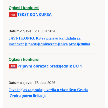
Oglasi i konkursi
TEKST KONKURSA
Datum objave:
20. Jula 2026.
JAVNI KONKURS za prijavu kandidata za
imenovanje predsjednika/zamjenika predsjednika
biračkog odbora u osnovnim izbornim jedinicama u
Bosni i Hercegovini
Oglasi i konkursi
Prijavni obrazac predsjednik BO 1
Datum objave:
17. Jula 2026.
Javni oglas za prodaju vozila u vlasništvu Grada
Zenica putem licitacije