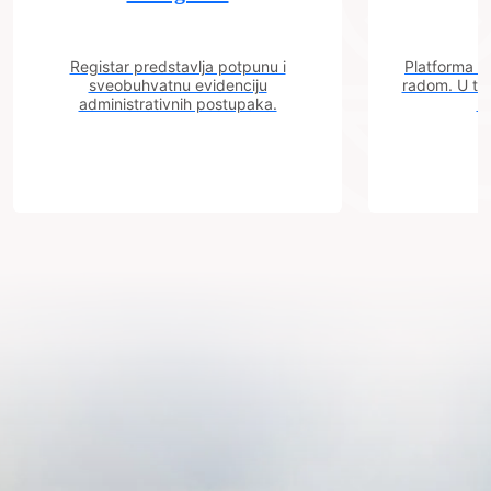
Registar predstavlja potpunu i
Platforma "C
sveobuhvatnu evidenciju
radom. U tok
administrativnih postupaka.
n