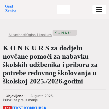
Grad
Zenica
K O N K U...
Aktuelnosti
Oglasi i konkursi
K O N K U R S za dodjelu
novčane pomoći za nabavku
školskih udžbenika i pribora za
potrebe redovnog školovanja u
školskoj 2025./2026.godini
Objavljeno:
1. Augusta 2025.
Prilozi za preuzimanje
TEKST KONKURSA