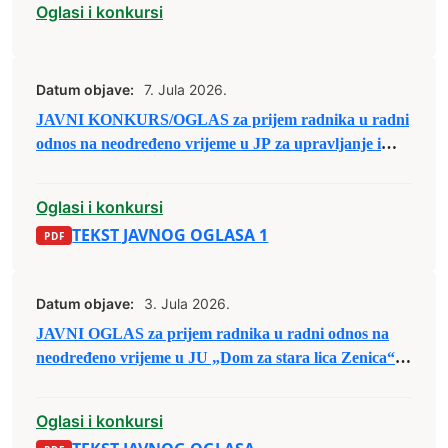
Oglasi i konkursi
Datum objave:
7. Jula 2026.
JAVNI KONKURS/OGLAS za prijem radnika u radni
odnos na neodređeno vrijeme u JP za upravljanje i
održavanje sportskih objekata d.o.o. Zenica
Oglasi i konkursi
TEKST JAVNOG OGLASA 1
Datum objave:
3. Jula 2026.
JAVNI OGLAS za prijem radnika u radni odnos na
neodređeno vrijeme u JU „Dom za stara lica Zenica“
Zenica
Oglasi i konkursi