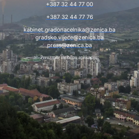
+387 32 44 77 00
+387 32 44 77 76
kabinet.gradonacelnika@zenica.ba
gradsko.vijece@zenica.ba
press@zenica.ba
Preuzmite mobilnu aplikaciju: