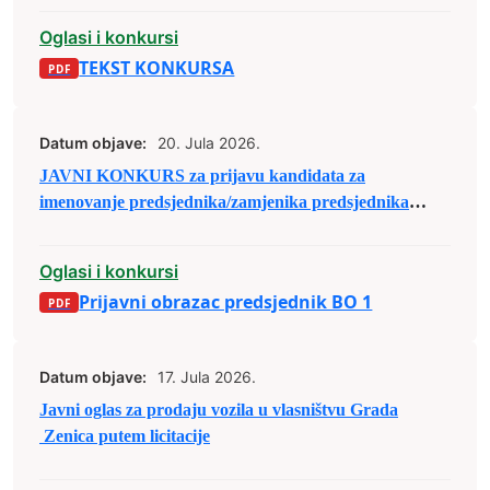
Oglasi i konkursi
TEKST KONKURSA
Datum objave:
20. Jula 2026.
JAVNI KONKURS za prijavu kandidata za
imenovanje predsjednika/zamjenika predsjednika
biračkog odbora u osnovnim izbornim jedinicama u
Bosni i Hercegovini
Oglasi i konkursi
Prijavni obrazac predsjednik BO 1
Datum objave:
17. Jula 2026.
Javni oglas za prodaju vozila u vlasništvu Grada
Zenica putem licitacije