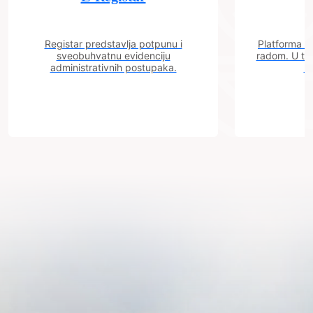
Registar predstavlja potpunu i
Platforma "C
sveobuhvatnu evidenciju
radom. U tok
administrativnih postupaka.
n