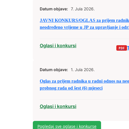
Datum objave:
7. Jula 2026.
JAVNI KONKURS/OGLAS za prijem radnika 
neodređeno vrijeme u JP za upravljanje i odr
d.o.o. Zenica
Oglasi i konkursi
Datum objave:
1. Jula 2026.
Oglas za prijem radnika u radni odnos na ne
probnog rada od šest (6) mjeseci
Oglasi i konkursi
Pogledaj sve oglase i konkurse