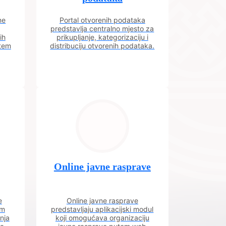
ne
Portal otvorenih podataka
predstavlja centralno mjesto za
ih
prikupljanje, kategorizaciju i
utem
distribuciju otvorenih podataka.
Online javne rasprave
e
Online javne rasprave
im
predstavljaju aplikacijski modul
nja
koji omogućava organizaciju