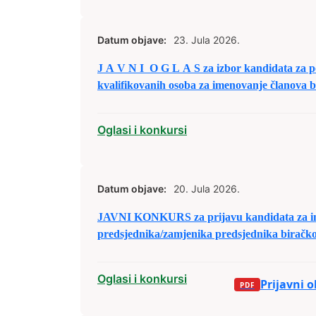
Datum objave:
23. Jula 2026.
J A V N I O G L A S za izbor kandidata za popunu rezervne liste
kvalifikovanih osoba za imenovanje članova 
tima i njihovih zamjenika
Oglasi i konkursi
Datum objave:
20. Jula 2026.
JAVNI KONKURS za prijavu kandidata za i
predsjednika/zamjenika predsjednika biračk
izbornim jedinicama u Bosni i Hercegovini
Oglasi i konkursi
Prijavni 