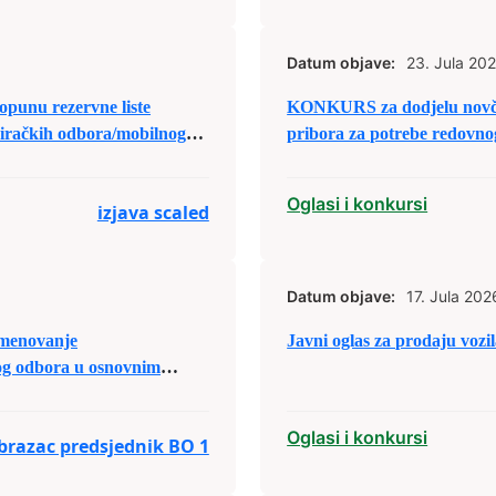
Datum objave:
23. Jula 202
KONKURS za dodjelu novča
biračkih odbora/mobilnog
pribora za potrebe redovnog
Oglasi i konkursi
izjava scaled
Datum objave:
17. Jula 202
menovanje
Javni oglas za prodaju vozi
og odbora u osnovnim
Oglasi i konkursi
obrazac predsjednik BO 1