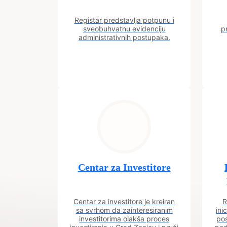
Registar predstavlja potpunu i
sveobuhvatnu evidenciju
p
administrativnih postupaka.
Centar za Investitore
Centar za investitore je kreiran
R
sa svrhom da zainteresiranim
ini
investitorima olakša proces
pos