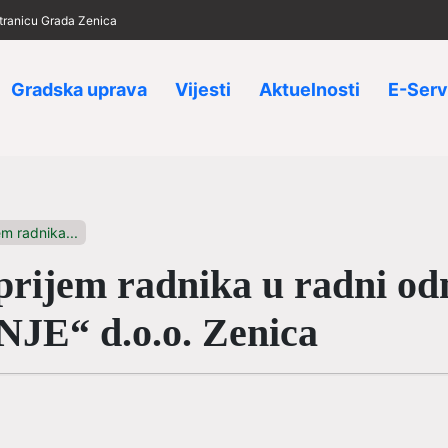
 stranicu Grada Zenica
Gradska uprava
Vijesti
Aktuelnosti
E-Serv
m radnika...
ijem radnika u radni od
JE“ d.o.o. Zenica