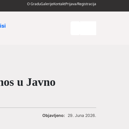
O Gradu
Galerije
Kontakt
Prijava/Registracija
isi
nos u Javno
Objavljeno:
29. Juna 2026.