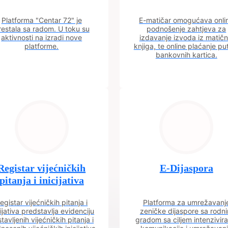
Platforma "Centar 72" je
E-matičar omogućava onli
restala sa radom. U toku su
podnošenje zahtjeva za
aktivnosti na izradi nove
izdavanje izvoda iz matičn
platforme.
knjiga, te online plaćanje p
bankovnih kartica.
Registar vijećničkih
E-Dijaspora
pitanja i inicijativa
egistar vijećničkih pitanja i
Platforma za umrežavanj
cijativa predstavlja evidenciju
zeničke dijaspore sa rodn
tavljenih vijećničkih pitanja i
gradom sa ciljem intenzivira