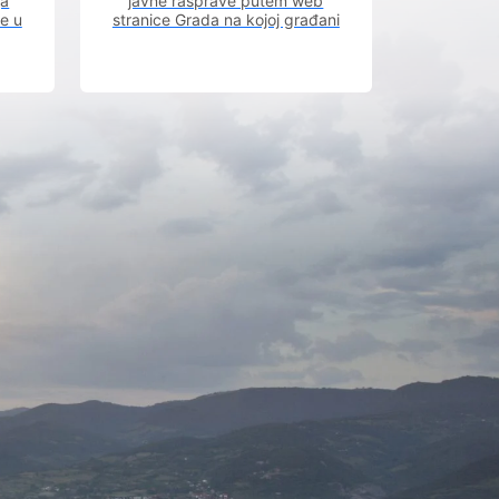
ja
javne rasprave putem web
ve u
stranice Grada na kojoj građani
m.
imaju uvid u aktivne javne
rasprave.