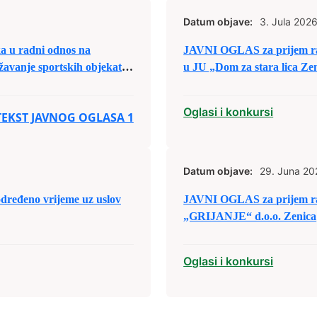
Datum objave:
3. Jula 2026
u radni odnos na
JAVNI OGLAS za prijem ra
žavanje sportskih objekata
u JU „Dom za stara lica Ze
Oglasi i konkursi
TEKST JAVNOG OGLASA 1
Datum objave:
29. Juna 20
određeno vrijeme uz uslov
JAVNI OGLAS za prijem ra
„GRIJANJE“ d.o.o. Zenica
Oglasi i konkursi