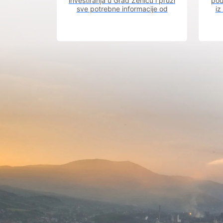
investiranja u Grad Zenicu i pruži
pod
sve potrebne informacije od
iz
procesa registracije do dobijanja
dozvola potrebnih za izgradnju
poslovnog objekta.