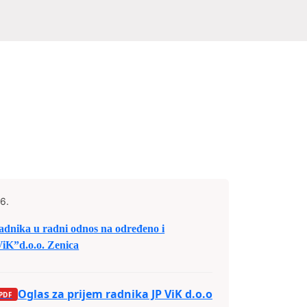
6.
nika u radni odnos na određeno i
iK”d.o.o. Zenica
Oglas za prijem radnika JP ViK d.o.o