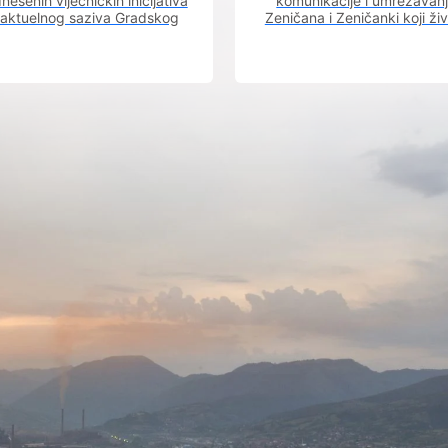
nesenih vijećničkih inicijativa
komunikacije i umrežavan
 aktuelnog saziva Gradskog
Zeničana i Zeničanki koji ži
vijeća.
dijaspori sa rodnim grado