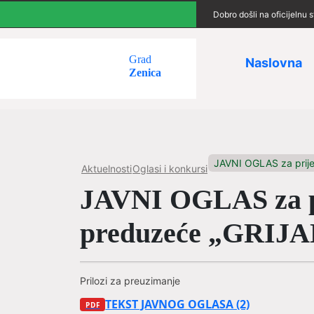
Dobro došli na oficijelnu
Grad
Naslovna
Zenica
JAVNI OGLAS za prije
Aktuelnosti
Oglasi i konkursi
JAVNI OGLAS za pr
preduzeće „GRIJAN
Prilozi za preuzimanje
TEKST JAVNOG OGLASA (2)