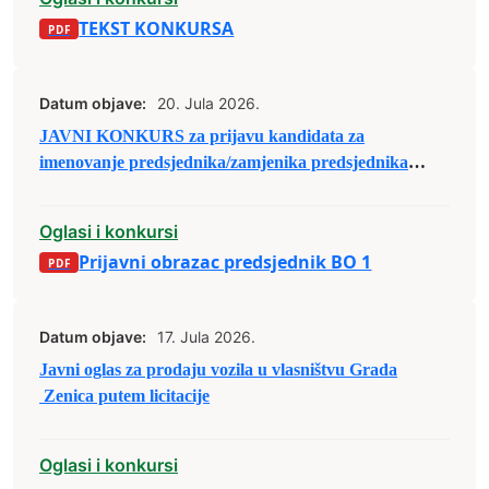
TEKST KONKURSA
Datum objave:
20. Jula 2026.
JAVNI KONKURS za prijavu kandidata za
imenovanje predsjednika/zamjenika predsjednika
biračkog odbora u osnovnim izbornim jedinicama u
Bosni i Hercegovini
Oglasi i konkursi
Prijavni obrazac predsjednik BO 1
Datum objave:
17. Jula 2026.
Javni oglas za prodaju vozila u vlasništvu Grada
Zenica putem licitacije
Oglasi i konkursi