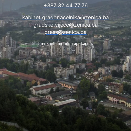
+387 32 44 77 76
kabinet.gradonacelnika@zenica.ba
gradsko.vijece@zenica.ba
press@zenica.ba
Preuzmite mobilnu aplikaciju: