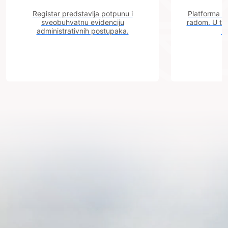
Registar predstavlja potpunu i
Platforma "C
sveobuhvatnu evidenciju
radom. U tok
administrativnih postupaka.
n