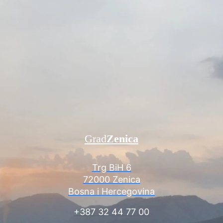
Grad
Zenica
Trg BiH 6
72000 Zenica
Bosna i Hercegovina
+387 32 44 77 00