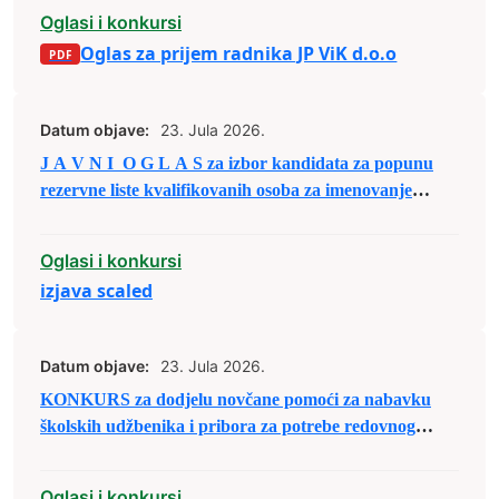
Oglasi i konkursi
Oglas za prijem radnika JP ViK d.o.o
Datum objave:
23. Jula 2026.
J A V N I O G L A S za izbor kandidata za popunu
rezervne liste kvalifikovanih osoba za imenovanje
članova biračkih odbora/mobilnog tima i njihovih
zamjenika
Oglasi i konkursi
izjava scaled
Datum objave:
23. Jula 2026.
KONKURS za dodjelu novčane pomoći za nabavku
školskih udžbenika i pribora za potrebe redovnog
školovanja u školskoj 2026/2027. godini
Oglasi i konkursi