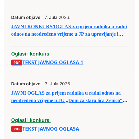
Datum objave:
7. Jula 2026.
JAVNI KONKURS/OGLAS za prijem radnika u radni
odnos na neodređeno vrijeme u JP za upravljanje i
održavanje sportskih objekata d.o.o. Zenica
Oglasi i konkursi
TEKST JAVNOG OGLASA 1
Datum objave:
3. Jula 2026.
JAVNI OGLAS za prijem radnika u radni odnos na
neodređeno vrijeme u JU „Dom za stara lica Zenica“
Zenica
Oglasi i konkursi
TEKST JAVNOG OGLASA