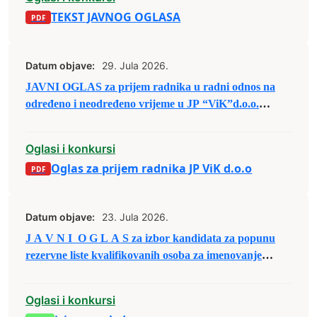
TEKST JAVNOG OGLASA
Datum objave:
29. Jula 2026.
JAVNI OGLAS za prijem radnika u radni odnos na
određeno i neodređeno vrijeme u JP “ViK”d.o.o.
Zenica
Oglasi i konkursi
Oglas za prijem radnika JP ViK d.o.o
Datum objave:
23. Jula 2026.
J A V N I O G L A S za izbor kandidata za popunu
rezervne liste kvalifikovanih osoba za imenovanje
članova biračkih odbora/mobilnog tima i njihovih
zamjenika
Oglasi i konkursi