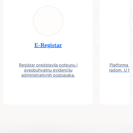
E-Registar
Registar predstavlja potpunu i
Platforma "C
sveobuhvatnu evidenciju
radom. U tok
administrativnih postupaka.
n