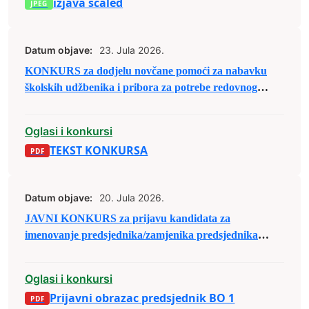
izjava scaled
Datum objave:
23. Jula 2026.
KONKURS za dodjelu novčane pomoći za nabavku
školskih udžbenika i pribora za potrebe redovnog
školovanja u školskoj 2026/2027. godini
Oglasi i konkursi
TEKST KONKURSA
Datum objave:
20. Jula 2026.
JAVNI KONKURS za prijavu kandidata za
imenovanje predsjednika/zamjenika predsjednika
biračkog odbora u osnovnim izbornim jedinicama u
Bosni i Hercegovini
Oglasi i konkursi
Prijavni obrazac predsjednik BO 1