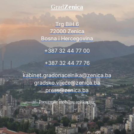
Grad
Zenica
Trg BiH 6
72000 Zenica
Bosna i Hercegovina
+387 32 44 77 00
+387 32 44 77 76
kabinet.gradonacelnika@zenica.ba
gradsko.vijece@zenica.ba
press@zenica.ba
Preuzmite mobilnu aplikaciju: