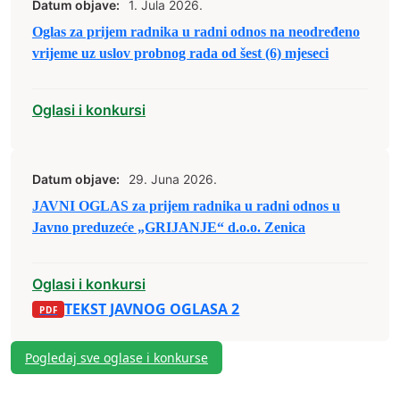
Datum objave:
1. Jula 2026.
Oglas za prijem radnika u radni odnos na neodređeno
vrijeme uz uslov probnog rada od šest (6) mjeseci
Oglasi i konkursi
Datum objave:
29. Juna 2026.
JAVNI OGLAS za prijem radnika u radni odnos u
Javno preduzeće „GRIJANJE“ d.o.o. Zenica
Oglasi i konkursi
TEKST JAVNOG OGLASA 2
Pogledaj sve oglase i konkurse