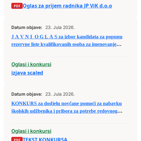
Oglas za prijem radnika JP ViK d.o.o
Datum objave:
23. Jula 2026.
J A V N I O G L A S za izbor kandidata za popunu
rezervne liste kvalifikovanih osoba za imenovanje
članova biračkih odbora/mobilnog tima i njihovih
zamjenika
Oglasi i konkursi
izjava scaled
Datum objave:
23. Jula 2026.
KONKURS za dodjelu novčane pomoći za nabavku
školskih udžbenika i pribora za potrebe redovnog
školovanja u školskoj 2026/2027. godini
Oglasi i konkursi
TEKST KONKURSA