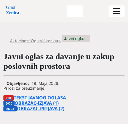
Grad
Zenica
Javni oglas za davanje u...
Aktuelnosti
Oglasi i konkursi
Javni oglas za davanje u zakup
poslovnih prostora
Objavljeno:
19. Maja 2026.
Prilozi za preuzimanje
TEKST JAVNOG OGLASA
OBRAZAC-IZJAVA (1)
OBRAZAC-PRIJAVA (2)