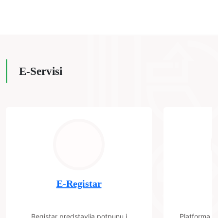
E-Servisi
E-Registar
Registar predstavlja potpunu i
Platforma "C