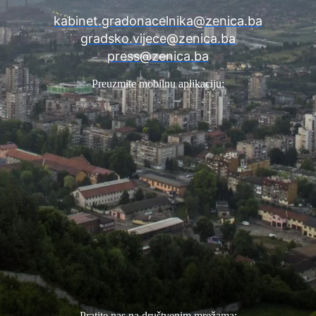
kabinet.gradonacelnika@zenica.ba
gradsko.vijece@zenica.ba
press@zenica.ba
Preuzmite mobilnu aplikaciju:
Pratite nas na društvenim mrežama: