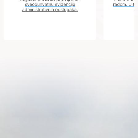
sveobuhvatnu evidenciju
radom. U tok
administrativnih postupaka.
n