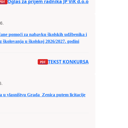
Oglas za prijem radnika JP ViK d.o.o
6.
ne pomoći za nabavku školskih udžbenika i
 školovanja u školskoj 2026/2027. godini
TEKST KONKURSA
6.
la u vlasništvu Grada Zenica putem licitacije