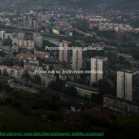
Preuzmite mobilnu aplikaciju:
Pratite nas na društvenim mrežama:
lovi plaćanja i isporuke
Uslovi poslovanja i politika privatnosti