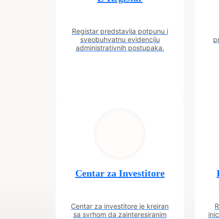
Registar predstavlja potpunu i
sveobuhvatnu evidenciju
p
administrativnih postupaka.
Centar za Investitore
Centar za investitore je kreiran
R
sa svrhom da zainteresiranim
ini