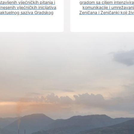
tavljenih vijećničkih pitanja i
gradom sa ciljem intenzivira
nesenih vijećničkih inicijativa
komunikacije i umrežavan
 aktuelnog saziva Gradskog
Zeničana i Zeničanki koji ži
vijeća.
dijaspori sa rodnim grado