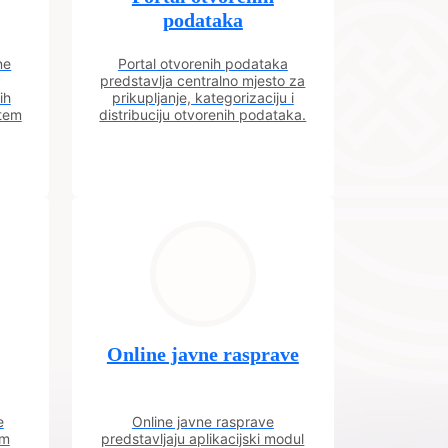
podataka
ne
Portal otvorenih podataka
predstavlja centralno mjesto za
ih
prikupljanje, kategorizaciju i
utem
distribuciju otvorenih podataka.
Online javne rasprave
e
Online javne rasprave
im
predstavljaju aplikacijski modul