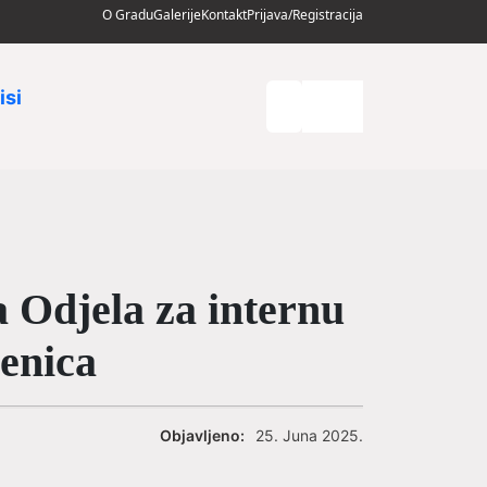
O Gradu
Galerije
Kontakt
Prijava/Registracija
isi
a Odjela za internu
Zenica
Objavljeno:
25. Juna 2025.