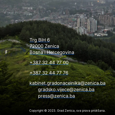
Trg BiH 6
72000 Zenica
Bosna i Hercegovina
+387 32 44 77 00
+387 32 44 77 76
kabinet.gradonacelnika@zenica.ba
gradsko.vijece@zenica.ba
press@zenica.ba
Copyright © 2023. Grad Zenica, sva prava pridržana.