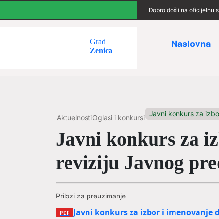
Dobro došli na oficijelnu
Grad
Naslovna
Zenica
Javni konkurs za izbor 
Aktuelnosti
Oglasi i konkursi
Javni konkurs za iz
reviziju Javnog pre
Prilozi za preuzimanje
Javni konkurs za izbor i imenovanje di