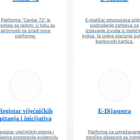
Platforma "Centar 72" je
E-matičar omogućava onli
restala sa radom. U toku su
podnošenje zahtjeva za
aktivnosti na izradi nove
izdavanje izvoda iz matičn
platforme.
knjiga, te online plaćanje p
bankovnih kartica.
Registar vijećničkih
E-Dijaspora
pitanja i inicijativa
egistar vijećničkih pitanja i
Platforma za umrežavanj
cijativa predstavlja evidenciju
zeničke dijaspore sa rodn