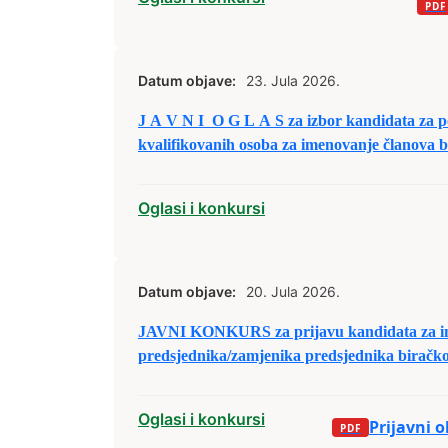
Datum objave:
23. Jula 2026.
J A V N I O G L A S za izbor kandidata za popunu rezervne liste
kvalifikovanih osoba za imenovanje članova 
tima i njihovih zamjenika
Oglasi i konkursi
Datum objave:
20. Jula 2026.
JAVNI KONKURS za prijavu kandidata za i
predsjednika/zamjenika predsjednika biračk
izbornim jedinicama u Bosni i Hercegovini
Oglasi i konkursi
Prijavni 