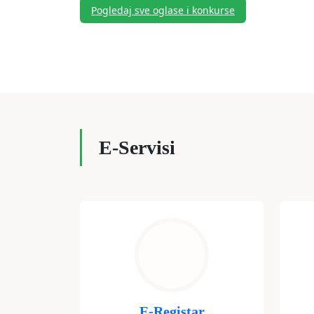
Pogledaj sve oglase i konkurse
E-Servisi
E-Registar