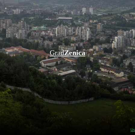
Grad
Zenica
Us