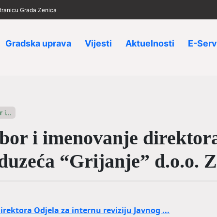
 stranicu Grada Zenica
Gradska uprava
Vijesti
Aktuelnosti
E-Serv
i...
bor i imenovanje direktor
duzeća “Grijanje” d.o.o. 
rektora Odjela za internu reviziju Javnog ...