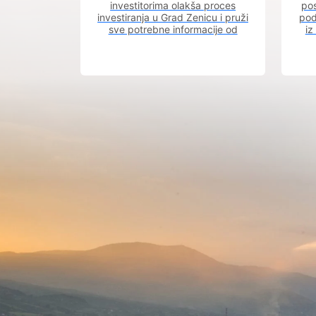
investitorima olakša proces
pos
investiranja u Grad Zenicu i pruži
pod
sve potrebne informacije od
iz
procesa registracije do dobijanja
dozvola potrebnih za izgradnju
poslovnog objekta.