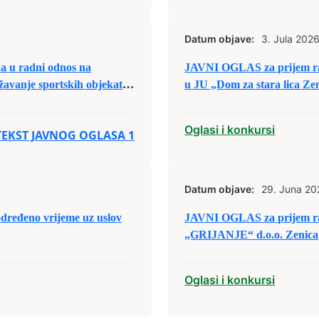
Datum objave:
3. Jula 2026
u radni odnos na
JAVNI OGLAS za prijem ra
žavanje sportskih objekata
u JU „Dom za stara lica Ze
Oglasi i konkursi
TEKST JAVNOG OGLASA 1
Datum objave:
29. Juna 20
određeno vrijeme uz uslov
JAVNI OGLAS za prijem ra
„GRIJANJE“ d.o.o. Zenica
Oglasi i konkursi