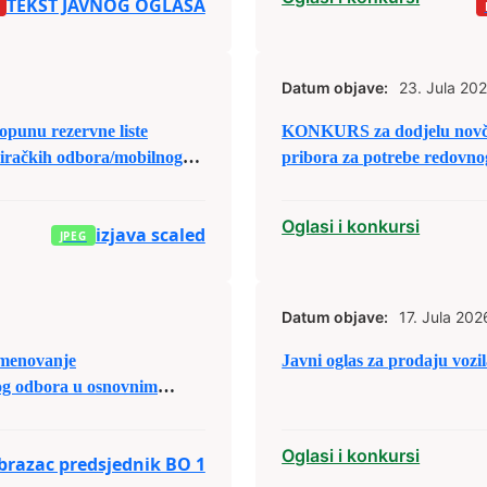
TEKST JAVNOG OGLASA
Datum objave:
23. Jula 202
KONKURS za dodjelu novča
biračkih odbora/mobilnog
pribora za potrebe redovnog
Oglasi i konkursi
izjava scaled
Datum objave:
17. Jula 202
menovanje
Javni oglas za prodaju vozi
og odbora u osnovnim
Oglasi i konkursi
obrazac predsjednik BO 1