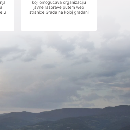
nja
koji omogućava organizaciju
ja
javne rasprave putem web
ve u
stranice Grada na kojoj građani
m.
imaju uvid u aktivne javne
rasprave.