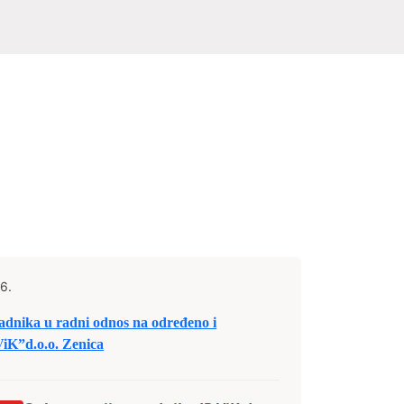
6.
nika u radni odnos na određeno i
iK”d.o.o. Zenica