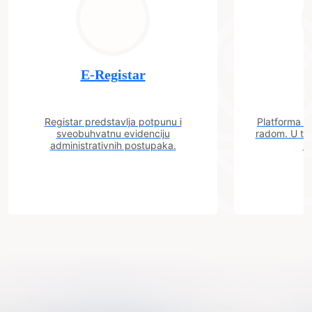
E-Registar
Registar predstavlja potpunu i
Platforma "C
sveobuhvatnu evidenciju
radom. U tok
administrativnih postupaka.
n