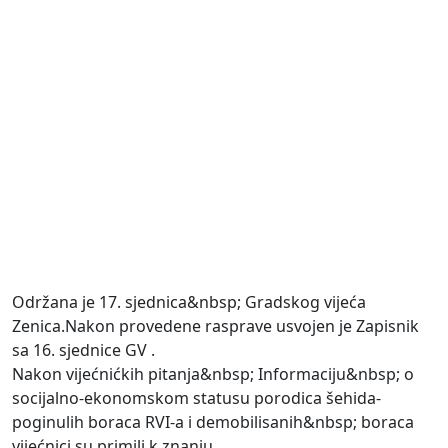
Održana je 17. sjednica&nbsp; Gradskog vijeća
Zenica.Nakon provedene rasprave usvojen je Zapisnik
sa 16. sjednice GV .
Nakon vijećnićkih pitanja&nbsp; Informaciju&nbsp; o
socijalno-ekonomskom statusu porodica šehida-
poginulih boraca RVI-a i demobilisanih&nbsp; boraca
vijećnici su primili k znanju.