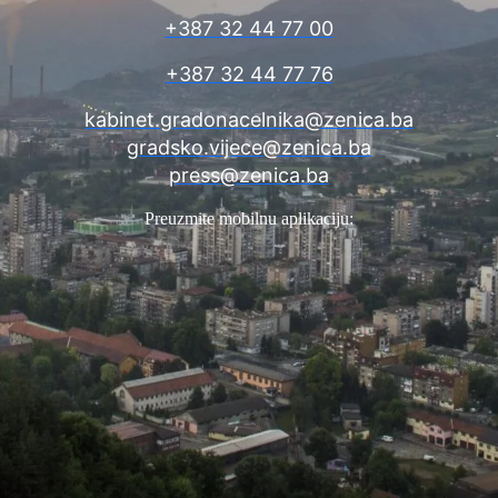
+387 32 44 77 00
+387 32 44 77 76
kabinet.gradonacelnika@zenica.ba
gradsko.vijece@zenica.ba
press@zenica.ba
Preuzmite mobilnu aplikaciju: