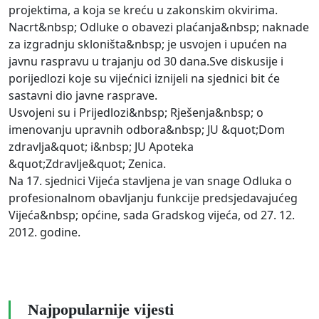
projektima, a koja se kreću u zakonskim okvirima.
Nacrt&nbsp; Odluke o obavezi plaćanja&nbsp; naknade
za izgradnju skloništa&nbsp; je usvojen i upućen na
javnu raspravu u trajanju od 30 dana.Sve diskusije i
porijedlozi koje su vijećnici iznijeli na sjednici bit će
sastavni dio javne rasprave.
Usvojeni su i Prijedlozi&nbsp; Rješenja&nbsp; o
imenovanju upravnih odbora&nbsp; JU &quot;Dom
zdravlja&quot; i&nbsp; JU Apoteka
&quot;Zdravlje&quot; Zenica.
Na 17. sjednici Vijeća stavljena je van snage Odluka o
profesionalnom obavljanju funkcije predsjedavajućeg
Vijeća&nbsp; općine, sada Gradskog vijeća, od 27. 12.
2012. godine.
Najpopularnije vijesti