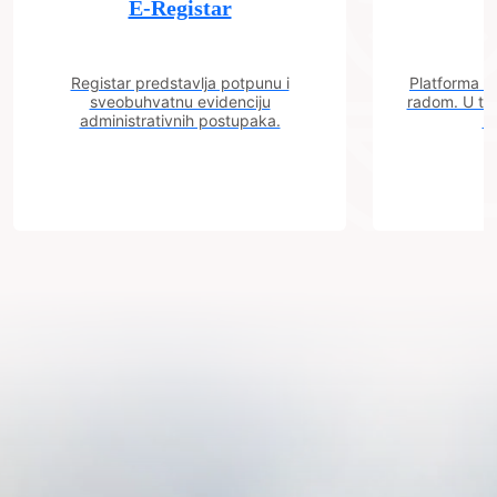
E-Registar
Registar predstavlja potpunu i
Platforma "C
sveobuhvatnu evidenciju
radom. U tok
administrativnih postupaka.
n