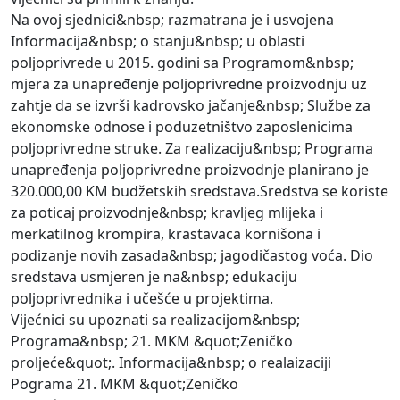
Na ovoj sjednici&nbsp; razmatrana je i usvojena
Informacija&nbsp; o stanju&nbsp; u oblasti
poljoprivrede u 2015. godini sa Programom&nbsp;
mjera za unapređenje poljoprivredne proizvodnju uz
zahtje da se izvrši kadrovsko jačanje&nbsp; Službe za
ekonomske odnose i poduzetništvo zaposlenicima
poljoprivredne struke. Za realizaciju&nbsp; Programa
unapređenja poljoprivredne proizvodnje planirano je
320.000,00 KM budžetskih sredstava.Sredstva se koriste
za poticaj proizvodnje&nbsp; kravljeg mlijeka i
merkatilnog krompira, krastavaca kornišona i
podizanje novih zasada&nbsp; jagodičastog voća. Dio
sredstava usmjeren je na&nbsp; edukaciju
poljoprivrednika i učešće u projektima.
Vijećnici su upoznati sa realizacijom&nbsp;
Programa&nbsp; 21. MKM &quot;Zeničko
proljeće&quot;. Informacija&nbsp; o realaizaciji
Pograma 21. MKM &quot;Zeničko