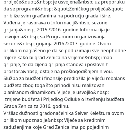
proljeće&quot;&nbsp; je usvojena&nbsp; uz preporuku
da se programi&nbsp; &quot;Zeničkog proljeća&quot;
približe svim građanima na području grada i šire.
Vođena je rasprava o Informaciji&nbsp; sezone
grijanja&nbsp; 2015./2016. godine.Informacija je
usvojena&nbsp; sa Programom organizovanja
sezone&nbsp; grijanja 2016./2017. godine. Ovom
prilikom naglašeno je da se poduzimaju sve neophodne
mjere kako bi grad Zenica na vrijeme&nbsp; imao
grijanje, te da cijena grijanja stanova i poslovnih
prostora&nbsp; ostaje na prošlogodišnjem nivou.
Služba za budžet i finansije predložila je Vijeću rebalans
budžeta zbog toga što prihodi nisu realizovani
planiranom dinamikom. Vijeće je usvojilo&nbsp;
izmjene budžeta i Prijedlog Odluke o izvršenju budžeta
Grada Zenica za 2016. godinu.
Vršilac dužnosti gradonačelnika Selver Keleštura ovom
prilikom upoznao je&nbsp; Vijeće sa kreditnim
zaduženjima koje Grad Zenica ima po pojedinim