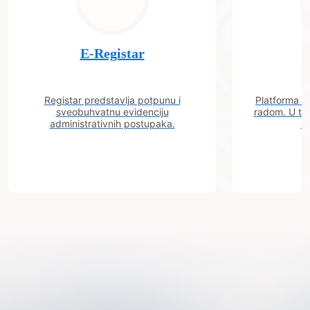
E-Registar
Registar predstavlja potpunu i
Platforma "C
sveobuhvatnu evidenciju
radom. U tok
administrativnih postupaka.
n