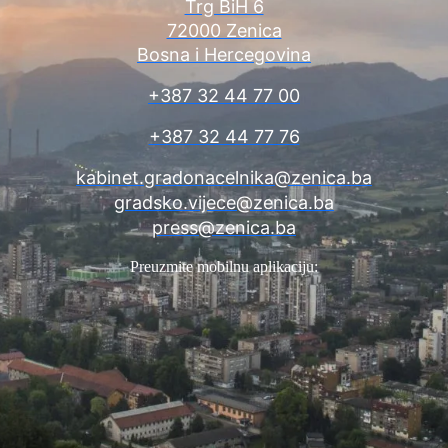
Trg BiH 6
72000 Zenica
Bosna i Hercegovina
+387 32 44 77 00
+387 32 44 77 76
kabinet.gradonacelnika@zenica.ba
gradsko.vijece@zenica.ba
press@zenica.ba
Preuzmite mobilnu aplikaciju: