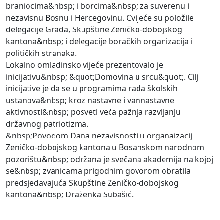
braniocima&nbsp; i borcima&nbsp; za suverenu i
nezavisnu Bosnu i Hercegovinu. Cvijeće su položile
delegacije Grada, Skupštine Zeničko-dobojskog
kantona&nbsp; i delegacije boračkih organizacija i
političkih stranaka.
Lokalno omladinsko vijeće prezentovalo je
inicijativu&nbsp; &quot;Domovina u srcu&quot;. Cilj
inicijative je da se u programima rada školskih
ustanova&nbsp; kroz nastavne i vannastavne
aktivnosti&nbsp; posveti veća pažnja razvijanju
državnog patriotizma.
&nbsp;Povodom Dana nezavisnosti u organaizaciji
Zeničko-dobojskog kantona u Bosanskom narodnom
pozorištu&nbsp; održana je svečana akademija na kojoj
se&nbsp; zvanicama prigodnim govorom obratila
predsjedavajuća Skupštine Zeničko-dobojskog
kantona&nbsp; Draženka Subašić.