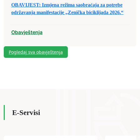
OBAVIJEST: Izmjena režima saobraćaja za potrebe
održavanja manifestacije „Zenička biciklijada 2026.“
Obavještenja
Pogledaj sva obavještenja
E-Servisi