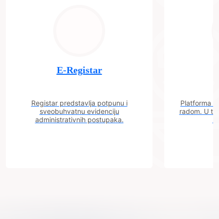
E-Registar
Registar predstavlja potpunu i
Platforma "C
sveobuhvatnu evidenciju
radom. U tok
administrativnih postupaka.
n