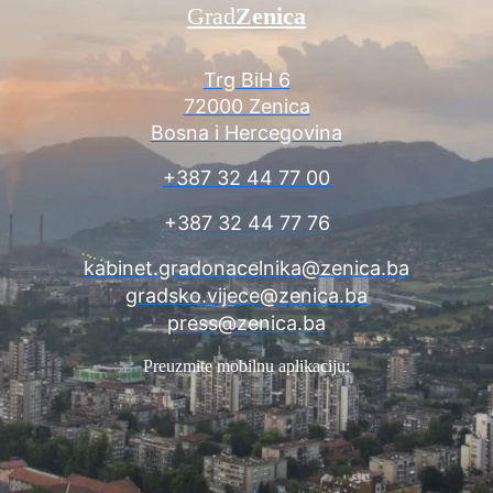
Grad
Zenica
Trg BiH 6
72000 Zenica
Bosna i Hercegovina
+387 32 44 77 00
+387 32 44 77 76
kabinet.gradonacelnika@zenica.ba
gradsko.vijece@zenica.ba
press@zenica.ba
Preuzmite mobilnu aplikaciju: