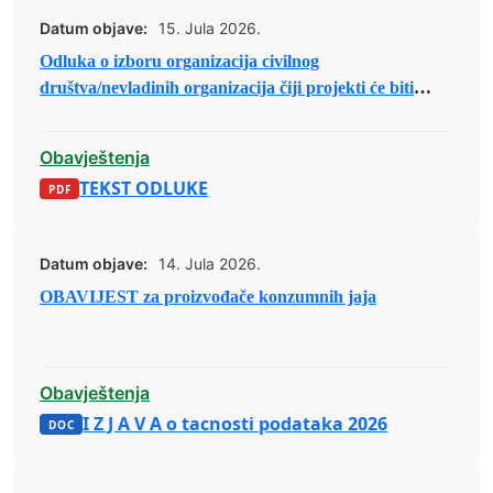
Datum objave:
15. Jula 2026.
Odluka o izboru organizacija civilnog
društva/nevladinih organizacija čiji projekti će biti
(su)finansirani u sklopu Javnog poziva organizacijama
civilnog društva/nevladinim organizacijama sa
Obavještenja
područja Grada Zenica za predaju prijedloga
TEKST ODLUKE
projekata u sklopu raspodjele budžetskih sredstava za
2026. godinu.
Datum objave:
14. Jula 2026.
OBAVIJEST za proizvođače konzumnih jaja
Obavještenja
I Z J A V A o tacnosti podataka 2026