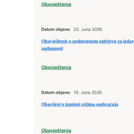
Obavještenja
Datum objave:
23. Juna 2026.
Obavještenje o podnesenom zahtjevu za izda
saglasnosti
Obavještenja
Datum objave:
19. Juna 2026.
Obavijest o izmjeni režima saobraćaja
Obavještenja