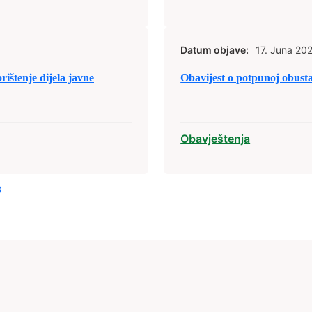
Datum objave:
17. Juna 20
rištenje dijela javne
Obavijest o potpunoj obust
Obavještenja
8