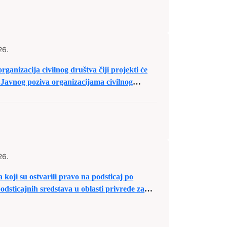
26.
rganizacija civilnog društva čiji projekti će
u Javnog poziva organizacijama civilnog
Zenica za predaju prijedloga projekata u
h sredstava za 2026.
26.
 koji su ostvarili pravo na podsticaj po
dsticajnih sredstava u oblasti privrede za