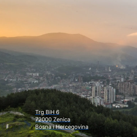
Trg BiH 6
72000 Zenica
Bosna i Hercegovina