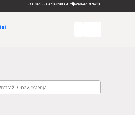
O Gradu
Galerije
Kontakt
Prijava/Registracija
isi