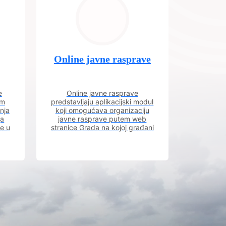
Online javne rasprave
e
Online javne rasprave
im
predstavljaju aplikacijski modul
nja
koji omogućava organizaciju
ja
javne rasprave putem web
ve u
stranice Grada na kojoj građani
m.
imaju uvid u aktivne javne
rasprave.