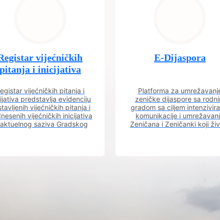
Registar vijećničkih
E-Dijaspora
pitanja i inicijativa
egistar vijećničkih pitanja i
Platforma za umrežavanj
cijativa predstavlja evidenciju
zeničke dijaspore sa rodn
tavljenih vijećničkih pitanja i
gradom sa ciljem intenzivira
nesenih vijećničkih inicijativa
komunikacije i umrežavan
 aktuelnog saziva Gradskog
Zeničana i Zeničanki koji ži
vijeća.
dijaspori sa rodnim grado