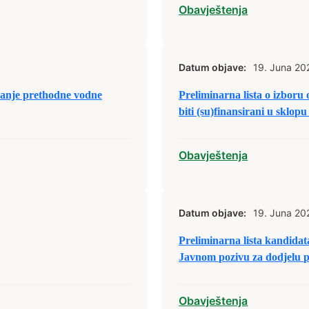
Obavještenja
Datum objave:
19. Juna 20
vanje prethodne vodne
Preliminarna lista o izboru o
biti (su)finansirani u sklop
društva sa područja Grada 
sklopu raspodjele budžetski
Obavještenja
Datum objave:
19. Juna 20
Preliminarna lista kandidata
Javnom pozivu za dodjelu po
2026. godinu
Obavještenja