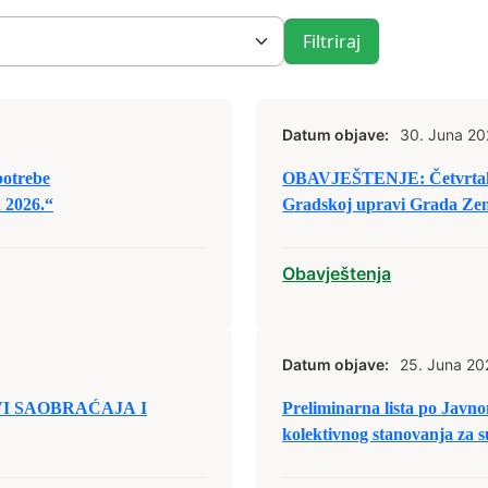
Filtriraj
Datum objave:
30. Juna 20
potrebe
OBAVJEŠTENJE: Četvrtak, 2
a 2026.“
Gradskoj upravi Grada Zen
Obavještenja
Datum objave:
25. Juna 20
I SAOBRAĆAJA I
Preliminarna lista po Javn
kolektivnog stanovanja za s
energetske efikasnosti stam