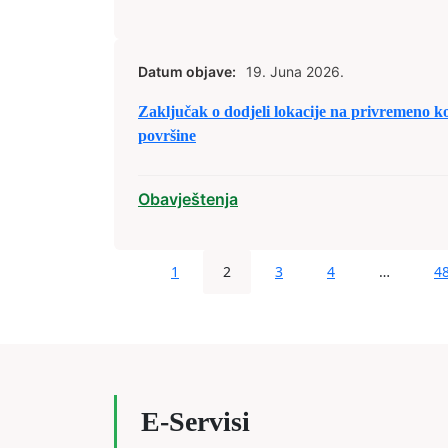
Datum objave:
19. Juna 2026.
Zaključak o dodjeli lokacije na privremeno ko
površine
Obavještenja
1
2
3
4
…
4
E-Servisi