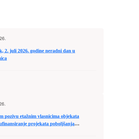
26.
. juli 2026. godine neradni dan u
ica
26.
om pozivu etažnim vlasnicima objekata
ufinansiranje projekata poboljšanja
benih zgrada