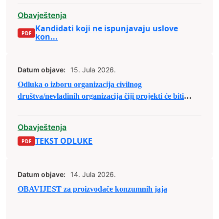
Obavještenja
Kandidati koji ne ispunjavaju uslove
kon...
Datum objave:
15. Jula 2026.
Odluka o izboru organizacija civilnog
društva/nevladinih organizacija čiji projekti će biti
(su)finansirani u sklopu Javnog poziva organizacijama
civilnog društva/nevladinim organizacijama sa
Obavještenja
područja Grada Zenica za predaju prijedloga
TEKST ODLUKE
projekata u sklopu raspodjele budžetskih sredstava za
2026. godinu.
Datum objave:
14. Jula 2026.
OBAVIJEST za proizvođače konzumnih jaja