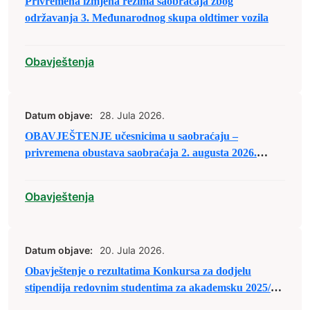
Privremena izmjena režima saobraćaja zbog
održavanja 3. Međunarodnog skupa oldtimer vozila
Obavještenja
Datum objave:
28. Jula 2026.
OBAVJEŠTENJE učesnicima u saobraćaju –
privremena obustava saobraćaja 2. augusta 2026.
godine
Obavještenja
Datum objave:
20. Jula 2026.
Obavještenje o rezultatima Konkursa za dodjelu
stipendija redovnim studentima za akademsku 2025/26.
godinu