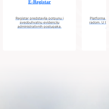
E-Registar
Registar predstavlja potpunu i
Platforma "C
sveobuhvatnu evidenciju
radom. U tok
administrativnih postupaka.
n