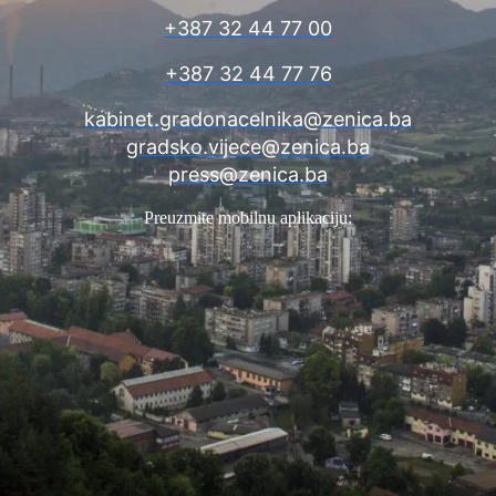
+387 32 44 77 00
+387 32 44 77 76
kabinet.gradonacelnika@zenica.ba
gradsko.vijece@zenica.ba
press@zenica.ba
Preuzmite mobilnu aplikaciju: