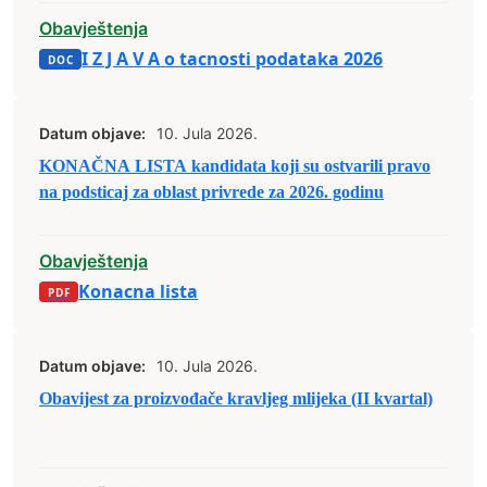
Obavještenja
I Z J A V A o tacnosti podataka 2026
Datum objave:
10. Jula 2026.
KONAČNA LISTA kandidata koji su ostvarili pravo
na podsticaj za oblast privrede za 2026. godinu
Obavještenja
Konacna lista
Datum objave:
10. Jula 2026.
Obavijest za proizvođače kravljeg mlijeka (II kvartal)