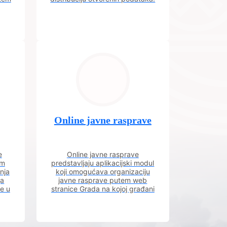
Online javne rasprave
e
Online javne rasprave
im
predstavljaju aplikacijski modul
nja
koji omogućava organizaciju
ja
javne rasprave putem web
ve u
stranice Grada na kojoj građani
m.
imaju uvid u aktivne javne
rasprave.