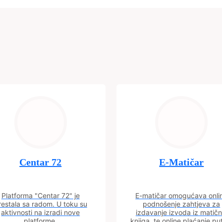
Centar 72
E-Matičar
Platforma "Centar 72" je
E-matičar omogućava onli
restala sa radom. U toku su
podnošenje zahtjeva za
aktivnosti na izradi nove
izdavanje izvoda iz matičn
platforme.
knjiga, te online plaćanje p