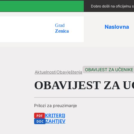
Dobro došli na oficijelnu
Grad
Naslovna
Zenica
OBAVIJEST ZA UČENIK
Aktuelnosti
Obavještenja
OBAVIJEST ZA 
Prilozi za preuzimanje
KRITERIJ
ZAHTJEV