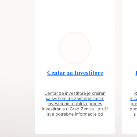
Centar za Investitore
Centar za investitore je kreiran
R
sa svrhom da zainteresiranim
ini
investitorima olakša proces
pos
investiranja u Grad Zenicu i pruži
pod
sve potrebne informacije od
iz
procesa registracije do dobijanja
dozvola potrebnih za izgradnju
poslovnog objekta.