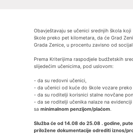
Obavještavaju se učenici srednjih škola koji
škole preko pet kilometara, da će Grad Zeni
Grada Zenice, u procentu zavisno od socijaln
Prema Kriterijima raspodjele budžetskih sre
slijedećim učenicima, pod uslovom:
- da su redovni učenici,
- da učenici od kuće do škole vozare preko
- da su roditelji korisnici stalne novčane po
- da se roditelji učenika nalaze na evidencij
sa
minimalnom penzijom/plaćom
.
Služba će od 14.08 do 25.08 . godine, put
priložene dokumentacije odrediti iznos/pr