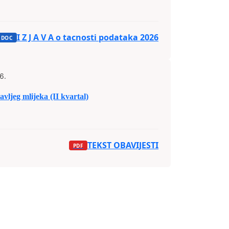
I Z J A V A o tacnosti podataka 2026
6.
vljeg mlijeka (II kvartal)
TEKST OBAVIJESTI