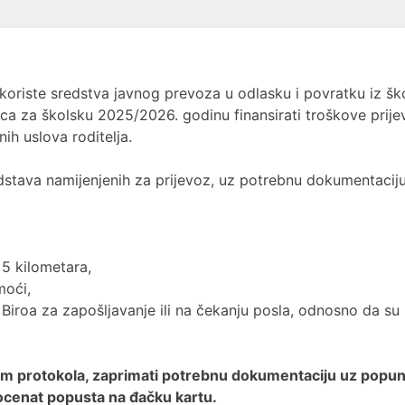
 koriste sredstva javnog prevoza u odlasku i povratku iz ško
ca za školsku 2025/2026. godinu finansirati troškove prije
ih uslova roditelja.
dstava namijenjenih za prijevoz, uz potrebnu dokumentaciju
 5 kilometara,
moći,
i Biroa za zapošljavanje ili na čekanju posla, odnosno da su 
em protokola, zaprimati potrebnu dokumentaciju uz popunj
ocenat popusta na đačku kartu.