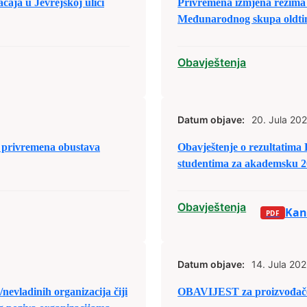
ja u Jevrejskoj ulici
Privremena izmjena režima 
Međunarodnog skupa oldtim
Obavještenja
Datum objave:
20. Jula 202
privremena obustava
Obavještenje o rezultatima
studentima za akademsku 2
Obavještenja
Kand
Datum objave:
14. Jula 202
nevladinih organizacija čiji
OBAVIJEST za proizvođače