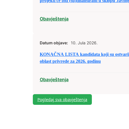
projekti će biti (su)finansirani u sklopu Javn
civilnog društva/nevladinim organizacijama 
predaju prijedloga projekata u sklopu raspod
Obavještenja
2026. godinu.
Datum objave:
10. Jula 2026.
KONAČNA LISTA kandidata koji su ostvarili 
oblast privrede za 2026. godinu
Obavještenja
Pogledaj sva obavještenja