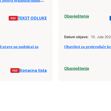
og poziva organizacijama
sa područja Grada Zenica za
jele budžetskih sredstava za
Obavještenja
TEKST ODLUKE
Datum objave:
10. Jula 202
pravo na podsticaj za
Obavijest za proizvođače kra
Obavještenja
Konacna lista