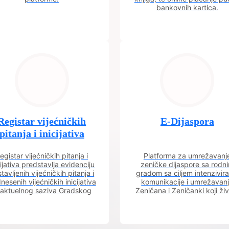
bankovnih kartica.
Registar vijećničkih
E-Dijaspora
pitanja i inicijativa
egistar vijećničkih pitanja i
Platforma za umrežavanj
cijativa predstavlja evidenciju
zeničke dijaspore sa rodn
tavljenih vijećničkih pitanja i
gradom sa ciljem intenzivira
nesenih vijećničkih inicijativa
komunikacije i umrežavan
 aktuelnog saziva Gradskog
Zeničana i Zeničanki koji ži
vijeća.
dijaspori sa rodnim grado