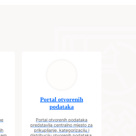
Portal otvorenih
podataka
ne
Portal otvorenih podataka
predstavlja centralno mjesto za
ih
prikupljanje, kategorizaciju i
utem
distribuciju otvorenih podataka.