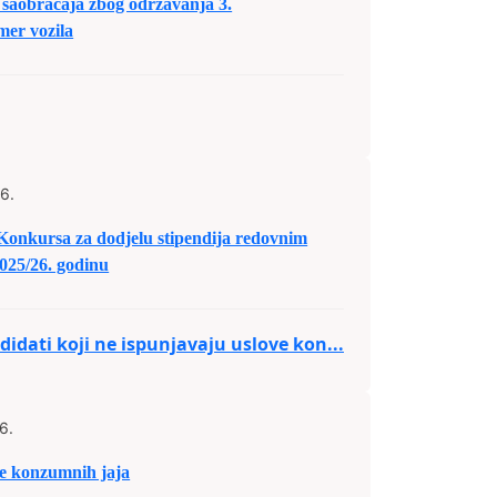
saobraćaja zbog održavanja 3.
er vozila
6.
 Konkursa za dodjelu stipendija redovnim
025/26. godinu
idati koji ne ispunjavaju uslove kon...
6.
 konzumnih jaja