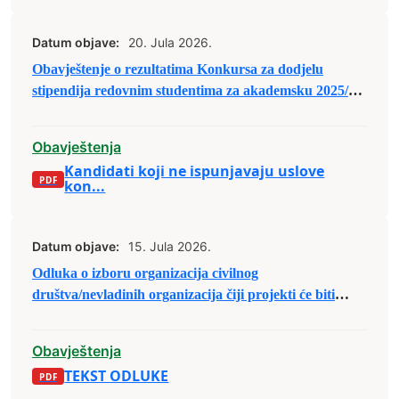
Datum objave:
20. Jula 2026.
Obavještenje o rezultatima Konkursa za dodjelu
stipendija redovnim studentima za akademsku 2025/26.
godinu
Obavještenja
Kandidati koji ne ispunjavaju uslove
kon...
Datum objave:
15. Jula 2026.
Odluka o izboru organizacija civilnog
društva/nevladinih organizacija čiji projekti će biti
(su)finansirani u sklopu Javnog poziva organizacijama
civilnog društva/nevladinim organizacijama sa
Obavještenja
područja Grada Zenica za predaju prijedloga
TEKST ODLUKE
projekata u sklopu raspodjele budžetskih sredstava za