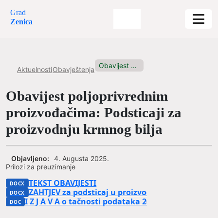
Grad
Zenica
Obavijest poljoprivrednim proizvođačima: Podsticaji za...
Aktuelnosti
Obavještenja
Obavijest poljoprivrednim
proizvođačima: Podsticaji za
proizvodnju krmnog bilja
Objavljeno:
4. Augusta 2025.
Prilozi za preuzimanje
TEKST OBAVIJESTI
ZAHTJEV za podsticaj u proizvodnji krmnog bilja
I Z J A V A o tačnosti podataka 2025