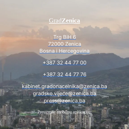
Grad
Zenica
Trg BiH 6
72000 Zenica
Bosna i Hercegovina
+387 32 44 77 00
+387 32 44 77 76
kabinet.gradonacelnika@zenica.ba
gradsko.vijece@zenica.ba
press@zenica.ba
Preuzmite mobilnu aplikaciju: