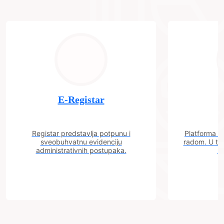
E-Registar
Registar predstavlja potpunu i
Platforma "C
sveobuhvatnu evidenciju
radom. U tok
administrativnih postupaka.
n