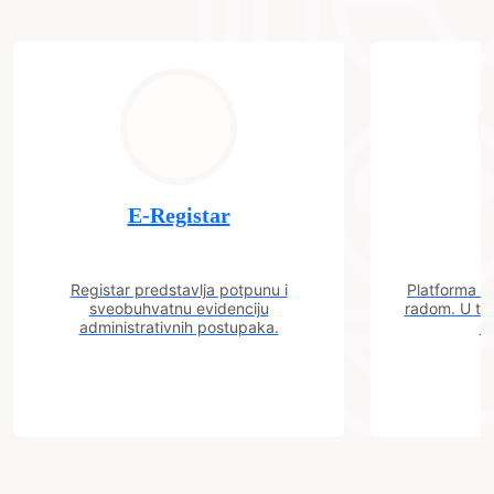
E-Registar
Registar predstavlja potpunu i
Platforma "C
sveobuhvatnu evidenciju
radom. U tok
administrativnih postupaka.
n