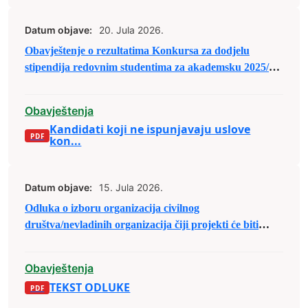
Datum objave:
20. Jula 2026.
Obavještenje o rezultatima Konkursa za dodjelu
stipendija redovnim studentima za akademsku 2025/26.
godinu
Obavještenja
Kandidati koji ne ispunjavaju uslove
kon...
Datum objave:
15. Jula 2026.
Odluka o izboru organizacija civilnog
društva/nevladinih organizacija čiji projekti će biti
(su)finansirani u sklopu Javnog poziva organizacijama
civilnog društva/nevladinim organizacijama sa
Obavještenja
područja Grada Zenica za predaju prijedloga
TEKST ODLUKE
projekata u sklopu raspodjele budžetskih sredstava za
2026. godinu.