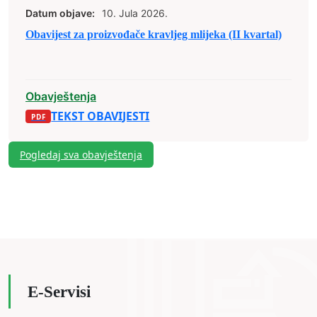
Datum objave:
10. Jula 2026.
Obavijest za proizvođače kravljeg mlijeka (II kvartal)
Obavještenja
TEKST OBAVIJESTI
Pogledaj sva obavještenja
E-Servisi