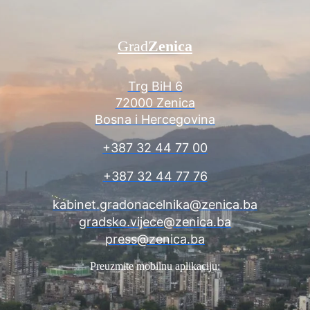
Grad
Zenica
Trg BiH 6
72000 Zenica
Bosna i Hercegovina
+387 32 44 77 00
+387 32 44 77 76
kabinet.gradonacelnika@zenica.ba
gradsko.vijece@zenica.ba
press@zenica.ba
Preuzmite mobilnu aplikaciju: