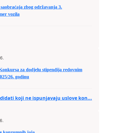
saobraćaja zbog održavanja 3.
er vozila
6.
 Konkursa za dodjelu stipendija redovnim
025/26. godinu
idati koji ne ispunjavaju uslove kon...
6.
 konzumnih jaja