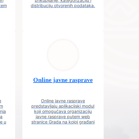
ih
prikupljanje, kategorizaciju i
utem
distribuciju otvorenih podataka.
Online javne rasprave
e
Online javne rasprave
im
predstavljaju aplikacijski modul
nja
koji omogućava organizaciju
ja
javne rasprave putem web
ve u
stranice Grada na kojoj građani
m.
imaju uvid u aktivne javne
rasprave.