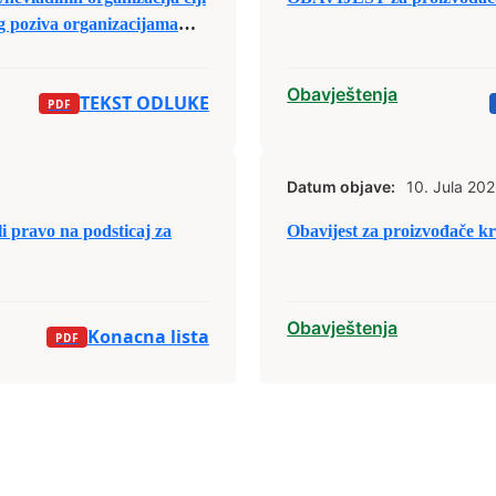
og poziva organizacijama
sa područja Grada Zenica za
jele budžetskih sredstava za
Obavještenja
TEKST ODLUKE
Datum objave:
10. Jula 202
pravo na podsticaj za
Obavijest za proizvođače kra
Obavještenja
Konacna lista