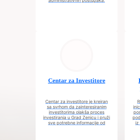
administrativnih postupaka.
Centar za Investitore
Centar za investitore je kreiran
R
sa svrhom da zainteresiranim
ini
investitorima olakša proces
pos
investiranja u Grad Zenicu i pruži
pod
sve potrebne informacije od
iz
procesa registracije do dobijanja
dozvola potrebnih za izgradnju
poslovnog objekta.