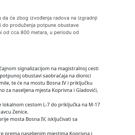
u da će zbog izvođenja radova na izgradnji
oći do produženja potpune obustave
ini od cca 800 metara, u periodu od
ćajnom signalizacijom na magistralnoj cesti
o potpunoj obustavi saobraćaja na dionici
ile, te će na mostu Bosna IV i priključku
no za naseljena mjesta Koprivna i Gladovići,
 se lokalnom cestom L-7 do priključka na M-17
pravcu Zenice.
ije mosta Bosna IV, isključivati sa
.
šte prema naseljenim mjestima Koprivna i