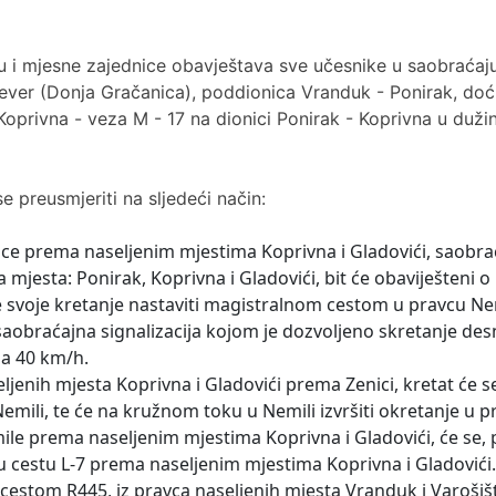
ru i mjesne zajednice obavještava sve učesnike u saobraćaj
Sjever (Donja Gračanica), poddionica Vranduk - Ponirak, d
Koprivna - veza M - 17 na dionici Ponirak - Koprivna u duž
 preusmjeriti na sljedeći način:
nice prema naseljenim mjestima Koprivna i Gladovići, saobra
a mjesta: Ponirak, Koprivna i Gladovići, bit će obaviješteni 
e svoje kretanje nastaviti magistralnom cestom u pravcu Nem
 saobraćajna signalizacija kojom je dozvoljeno skretanje des
na 40 km/h.
seljenih mjesta Koprivna i Gladovići prema Zenici, kretat će
Nemili, te će na kružnom toku u Nemili izvršiti okretanje u 
ile prema naseljenim mjestima Koprivna i Gladovići, će se, pr
u cestu L-7 prema naseljenim mjestima Koprivna i Gladovići
 cestom R445, iz pravca naseljenih mjesta Vranduk i Varoši