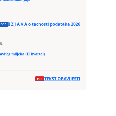
I Z J A V A o tacnosti podataka 2026
6.
vljeg mlijeka (II kvartal)
TEKST OBAVIJESTI