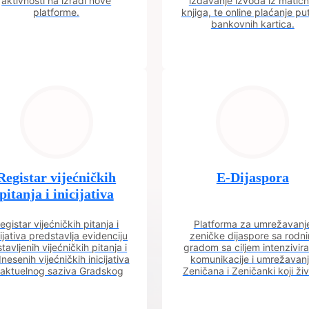
aktivnosti na izradi nove
izdavanje izvoda iz matičn
platforme.
knjiga, te online plaćanje p
bankovnih kartica.
Registar vijećničkih
E-Dijaspora
pitanja i inicijativa
egistar vijećničkih pitanja i
Platforma za umrežavanj
cijativa predstavlja evidenciju
zeničke dijaspore sa rodn
tavljenih vijećničkih pitanja i
gradom sa ciljem intenzivira
nesenih vijećničkih inicijativa
komunikacije i umrežavan
 aktuelnog saziva Gradskog
Zeničana i Zeničanki koji ži
vijeća.
dijaspori sa rodnim grado