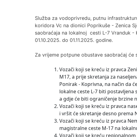
Služba za vodoprivredu, putnu infrastruktu
koridora Vc na dionici Poprikuše - Zenica 
saobraćaja na lokalnoj cesti L-7 Vranduk - 
01.10.2025. do 01.11.2025. godine.
Za vrijeme potpune obustave saobraćaj će se
Vozači koji se kreću iz pravca Ze
M17, a prije skretanja za naseljen
Ponirak - Koprivna, na način da ć
lokalne ceste L-7 biti postavljena
a gdje će biti ograničenje brzine 
Vozači koji se kreću iz pravca na
i vršit će skretanje desno prema 
Vozači koji se kreću iz pravca Nem
magistralne ceste M-17 na lokaln
Vozači koji se kreću regionalnom