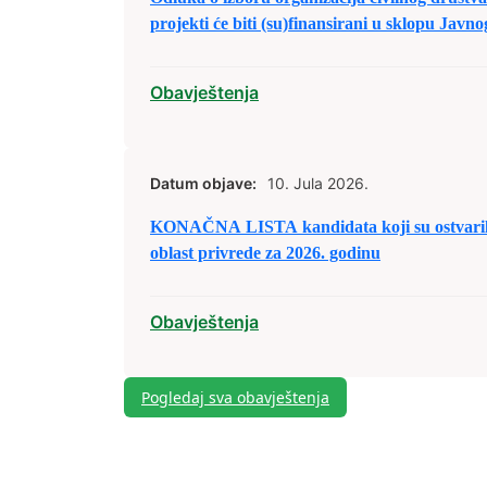
projekti će biti (su)finansirani u sklopu Javn
civilnog društva/nevladinim organizacijama 
predaju prijedloga projekata u sklopu raspod
Obavještenja
2026. godinu.
Datum objave:
10. Jula 2026.
KONAČNA LISTA kandidata koji su ostvarili 
oblast privrede za 2026. godinu
Obavještenja
Pogledaj sva obavještenja