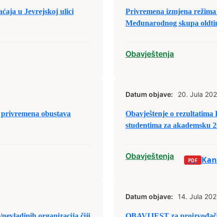
ja u Jevrejskoj ulici
Privremena izmjena režima 
Međunarodnog skupa oldtim
Obavještenja
Datum objave:
20. Jula 202
privremena obustava
Obavještenje o rezultatima
studentima za akademsku 2
Obavještenja
Kand
Datum objave:
14. Jula 202
nevladinih organizacija čiji
OBAVIJEST za proizvođače