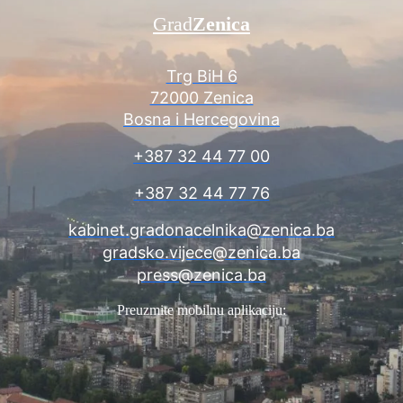
Grad
Zenica
Trg BiH 6
72000 Zenica
Bosna i Hercegovina
+387 32 44 77 00
+387 32 44 77 76
kabinet.gradonacelnika@zenica.ba
gradsko.vijece@zenica.ba
press@zenica.ba
Preuzmite mobilnu aplikaciju: