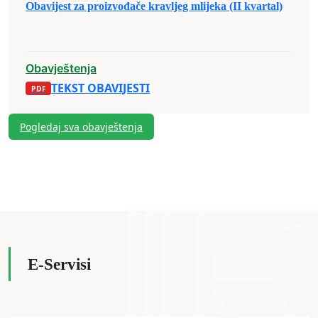
Obavijest za proizvođače kravljeg mlijeka (II kvartal)
Obavještenja
TEKST OBAVIJESTI
Pogledaj sva obavještenja
E-Servisi