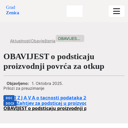
Grad
Zenica
OBAVIJEST o podsticaju proizvodnji povrća...
Aktuelnosti
Obavještenja
OBAVIJEST o podsticaju
proizvodnji povrća za otkup
Objavljeno:
1. Oktobra 2025.
Prilozi za preuzimanje
I Z J A V A o tacnosti podataka 2025
Zahtjev za podsticaj u proizvodnji povrca za otk
OBAVIJEST o podsticaju proizvodnji povrća za otkup