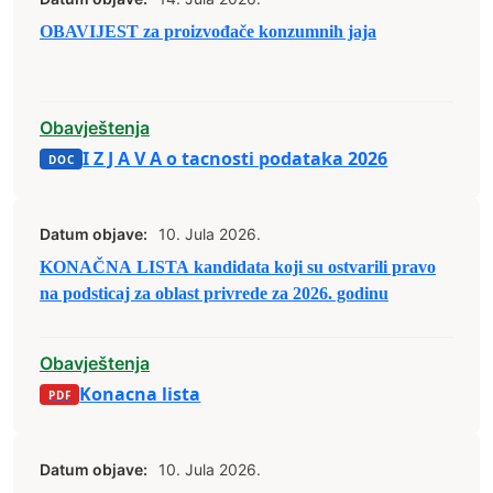
OBAVIJEST za proizvođače konzumnih jaja
Obavještenja
I Z J A V A o tacnosti podataka 2026
Datum objave:
10. Jula 2026.
KONAČNA LISTA kandidata koji su ostvarili pravo
na podsticaj za oblast privrede za 2026. godinu
Obavještenja
Konacna lista
Datum objave:
10. Jula 2026.