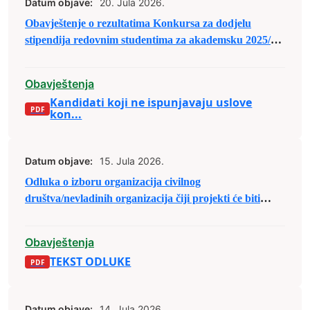
Datum objave:
20. Jula 2026.
Obavještenje o rezultatima Konkursa za dodjelu
stipendija redovnim studentima za akademsku 2025/26.
godinu
Obavještenja
Kandidati koji ne ispunjavaju uslove
kon...
Datum objave:
15. Jula 2026.
Odluka o izboru organizacija civilnog
društva/nevladinih organizacija čiji projekti će biti
(su)finansirani u sklopu Javnog poziva organizacijama
civilnog društva/nevladinim organizacijama sa
Obavještenja
područja Grada Zenica za predaju prijedloga
TEKST ODLUKE
projekata u sklopu raspodjele budžetskih sredstava za
2026. godinu.
Datum objave:
14. Jula 2026.