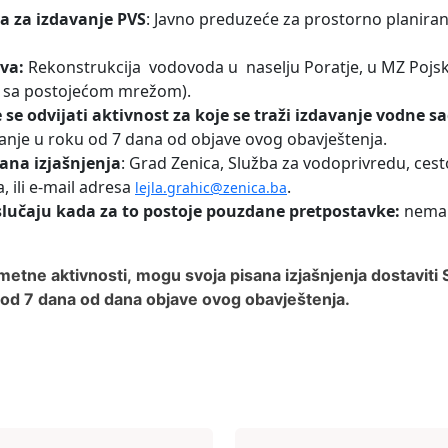
a za izdavanje PVS
: Javno preduzeće za prostorno planiranj
eva:
Rekonstrukcija vodovoda u naselju Poratje, u MZ Pojsk
a sa postojećom mrežom).
 se odvijati aktivnost za koje se traži izdavanje vodne s
vanje u roku od 7 dana od objave ovog obavještenja.
ana izjašnjenja
: Grad Zenica, Služba za vodoprivredu, cesto
 ili e-mail adresa
.
lejla.grahic@zenica.ba
slučaju kada za to postoje pouzdane pretpostavke:
nema 
etne aktivnosti, mogu svoja pisana izjašnjenja dostaviti
ku od 7 dana od dana objave ovog obavještenja.