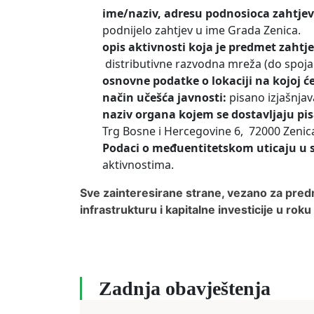
ime/naziv, adresu podnosioca zahtjev
podnijelo zahtjev u ime Grada Zenica.
opis aktivnosti koja je predmet zahtj
distributivne razvodna mreža (do spoj
osnovne podatke o lokaciji na kojoj će
način učešća javnosti:
pisano izjašnja
naziv organa kojem se dostavljaju pis
Trg Bosne i Hercegovine 6, 72000 Zenica,
Podaci o međuentitetskom uticaju u 
aktivnostima.
Sve zainteresirane strane, vezano za predm
infrastrukturu i kapitalne investicije u ro
Zadnja obavještenja