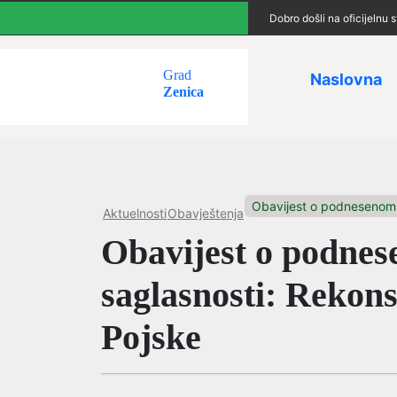
Dobro došli na oficijelnu
Grad
Naslovna
Zenica
Obavijest o podnesenom 
Aktuelnosti
Obavještenja
Obavijest o podnes
saglasnosti: Rekon
Pojske