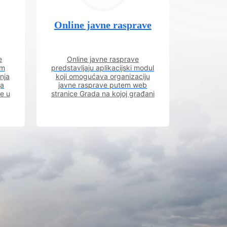
Online javne rasprave
e
Online javne rasprave
im
predstavljaju aplikacijski modul
nja
koji omogućava organizaciju
ja
javne rasprave putem web
ve u
stranice Grada na kojoj građani
m.
imaju uvid u aktivne javne
rasprave.