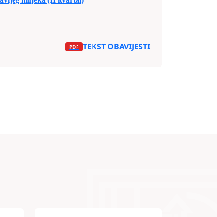
vljeg mlijeka (II kvartal)
TEKST OBAVIJESTI