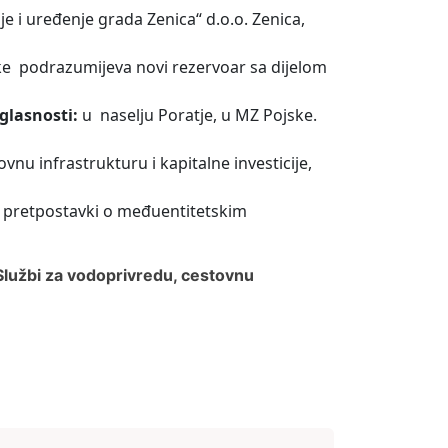
e i uređenje grada Zenica“ d.o.o. Zenica,
e podrazumijeva novi rezervoar sa dijelom
aglasnosti:
u naselju Poratje, u MZ Pojske.
vnu infrastrukturu i kapitalne investicije,
pretpostavki o međuentitetskim
 Službi za vodoprivredu, cestovnu