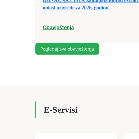
KONAČNA LISTA kandidata koji su ostvarili 
oblast privrede za 2026. godinu
Obavještenja
Pogledaj sva obavještenja
E-Servisi