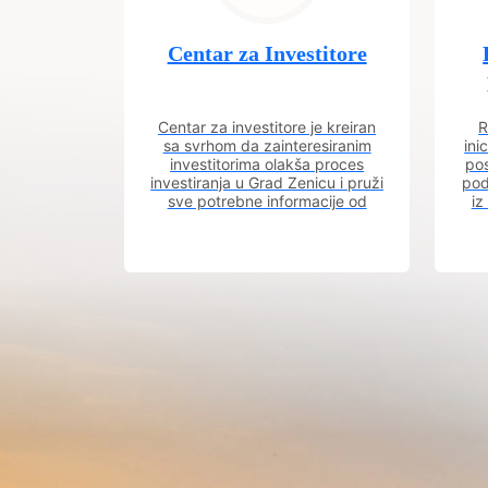
Centar za Investitore
Centar za investitore je kreiran
R
sa svrhom da zainteresiranim
ini
investitorima olakša proces
pos
investiranja u Grad Zenicu i pruži
pod
sve potrebne informacije od
iz
procesa registracije do dobijanja
dozvola potrebnih za izgradnju
poslovnog objekta.