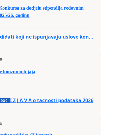
 Konkursa za dodjelu stipendija redovnim
025/26. godinu
idati koji ne ispunjavaju uslove kon...
6.
 konzumnih jaja
I Z J A V A o tacnosti podataka 2026
6.