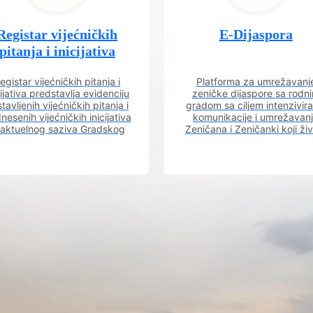
Registar vijećničkih
E-Dijaspora
pitanja i inicijativa
egistar vijećničkih pitanja i
Platforma za umrežavanj
cijativa predstavlja evidenciju
zeničke dijaspore sa rodn
tavljenih vijećničkih pitanja i
gradom sa ciljem intenzivira
nesenih vijećničkih inicijativa
komunikacije i umrežavan
 aktuelnog saziva Gradskog
Zeničana i Zeničanki koji ži
vijeća.
dijaspori sa rodnim grado