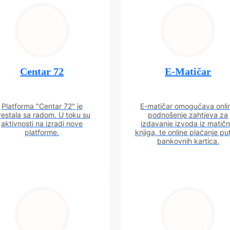
Centar 72
E-Matičar
Platforma "Centar 72" je
E-matičar omogućava onli
restala sa radom. U toku su
podnošenje zahtjeva za
aktivnosti na izradi nove
izdavanje izvoda iz matičn
platforme.
knjiga, te online plaćanje p
bankovnih kartica.