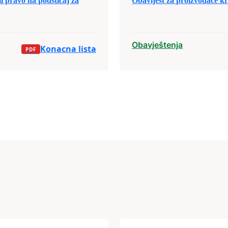
pravo na podsticaj za
Obavijest za proizvođače kra
Obavještenja
Konacna lista