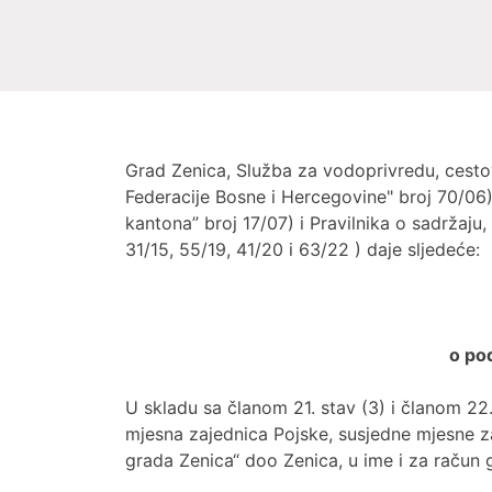
Grad Zenica, Služba za vodoprivredu, cestov
Federacije Bosne i Hercegovine" broj 70/0
kantona” broj 17/07) i Pravilnika o sadržaju
31/15, 55/19, 41/20 i 63/22 ) daje sljedeće:
o po
U skladu sa članom 21. stav (3) i članom 22.
mjesna zajednica Pojske, susjedne mjesne za
grada Zenica“ doo Zenica, u ime i za račun