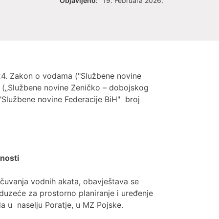
Objavljeno:
19. Februara 2026.
 124. Zakon o vodama ("Službene novine
a („Službene novine Zeničko – dobojskog
 ("Službene novine Federacije BiH" broj
nosti
i čuvanja vodnih akata, obavještava se
duzeće za prostorno planiranje i uređenje
da u naselju Poratje, u MZ Pojske.