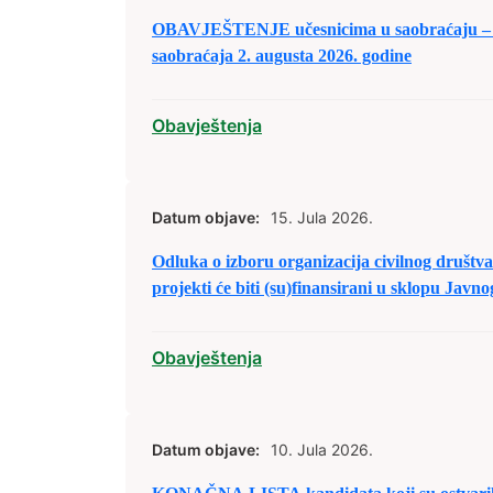
OBAVJEŠTENJE učesnicima u saobraćaju – 
saobraćaja 2. augusta 2026. godine
Obavještenja
Datum objave:
15. Jula 2026.
Odluka o izboru organizacija civilnog društva/
projekti će biti (su)finansirani u sklopu Javn
civilnog društva/nevladinim organizacijama 
predaju prijedloga projekata u sklopu raspod
Obavještenja
2026. godinu.
Datum objave:
10. Jula 2026.