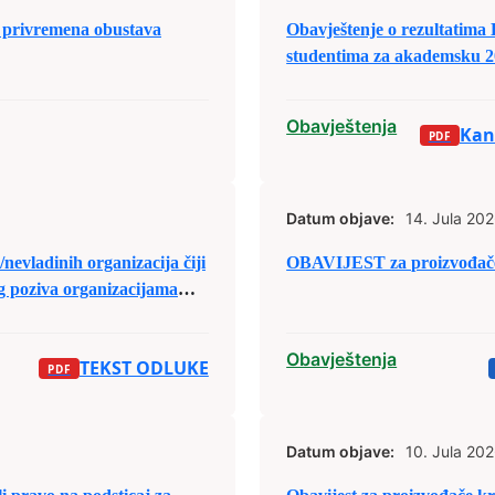
privremena obustava
Obavještenje o rezultatima
studentima za akademsku 2
Obavještenja
Kand
Datum objave:
14. Jula 202
nevladinih organizacija čiji
OBAVIJEST za proizvođače
og poziva organizacijama
sa područja Grada Zenica za
jele budžetskih sredstava za
Obavještenja
TEKST ODLUKE
Datum objave:
10. Jula 202