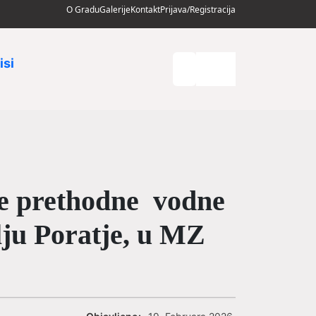
O Gradu
Galerije
Kontakt
Prijava/Registracija
isi
je prethodne vodne
lju Poratje, u MZ