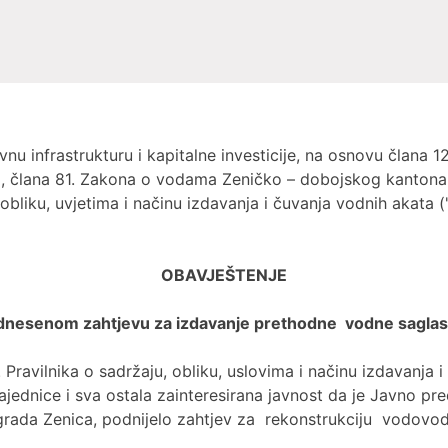
nu infrastrukturu i kapitalne investicije, na osnovu člana
6), člana 81. Zakona o vodama Zeničko – dobojskog kanton
, obliku, uvjetima i načinu izdavanja i čuvanja vodnih akata
OBAVJEŠTENJE
dnesenom zahtjevu za izdavanje prethodne vodne saglas
 Pravilnika o sadržaju, obliku, uslovima i načinu izdavanja 
jednice i sva ostala zainteresirana javnost da je Javno pre
 grada Zenica, podnijelo zahtjev za rekonstrukciju vodovo