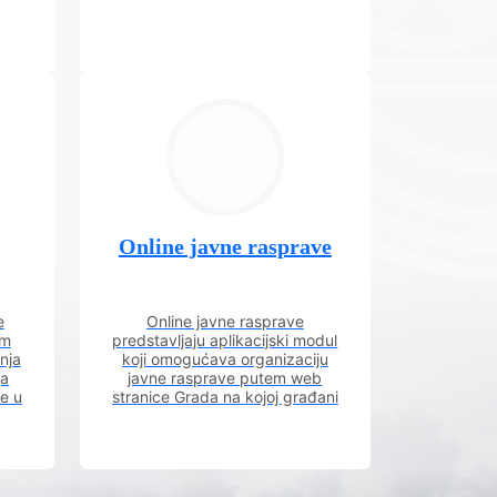
Online javne rasprave
e
Online javne rasprave
im
predstavljaju aplikacijski modul
nja
koji omogućava organizaciju
ja
javne rasprave putem web
ve u
stranice Grada na kojoj građani
m.
imaju uvid u aktivne javne
rasprave.