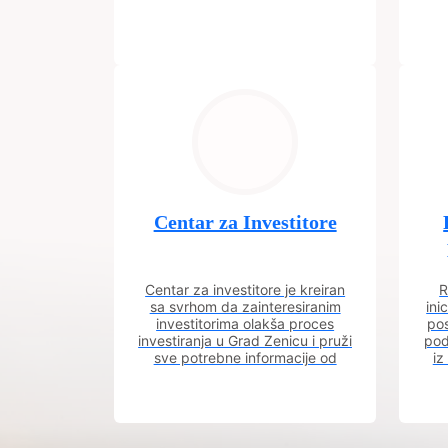
Centar za Investitore
Centar za investitore je kreiran
R
sa svrhom da zainteresiranim
ini
investitorima olakša proces
pos
investiranja u Grad Zenicu i pruži
pod
sve potrebne informacije od
iz
procesa registracije do dobijanja
dozvola potrebnih za izgradnju
poslovnog objekta.