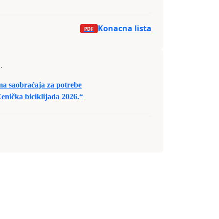
Konacna lista
.
a saobraćaja za potrebe
enička biciklijada 2026.“