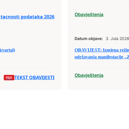
Obavještenja
 o tacnosti podataka 2026
Datum objave:
3. Jula 2026
kvartal)
OBAVIJEST: Izmjena režim
održavanja manifestacije „Z
Obavještenja
TEKST OBAVIJESTI