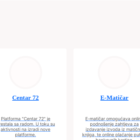
Centar 72
E-Matičar
Platforma "Centar 72" je
E-matičar omogućava onli
restala sa radom. U toku su
podnošenje zahtjeva za
aktivnosti na izradi nove
izdavanje izvoda iz matičn
platforme.
knjiga, te online plaćanje p
bankovnih kartica.