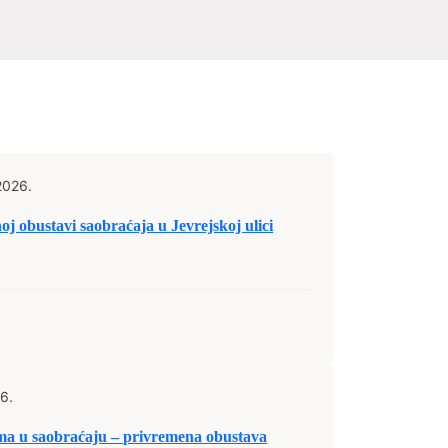
2026.
bustavi saobraćaja u Jevrejskoj ulici
6.
u saobraćaju – privremena obustava