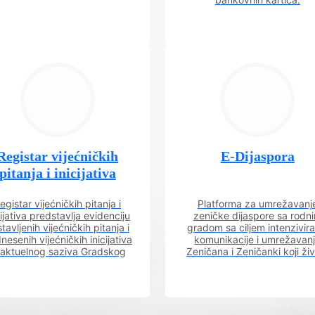
Registar vijećničkih
E-Dijaspora
pitanja i inicijativa
egistar vijećničkih pitanja i
Platforma za umrežavanj
cijativa predstavlja evidenciju
zeničke dijaspore sa rodn
tavljenih vijećničkih pitanja i
gradom sa ciljem intenzivira
nesenih vijećničkih inicijativa
komunikacije i umrežavan
 aktuelnog saziva Gradskog
Zeničana i Zeničanki koji ži
vijeća.
dijaspori sa rodnim grado