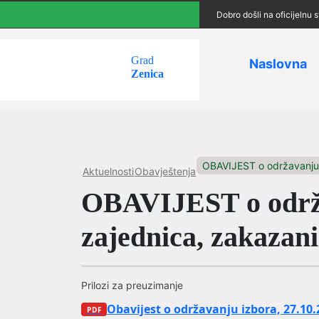
Dobro došli na oficijelnu
Grad
Naslovna
Zenica
OBAVIJEST o održavanju 
Aktuelnosti
Obavještenja
OBAVIJEST o održav
zajednica, zakazani
Prilozi za preuzimanje
Obavijest o održavanju izbora, 27.10.