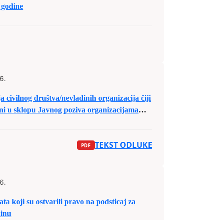
 godine
6.
 civilnog društva/nevladinih organizacija čiji
rani u sklopu Javnog poziva organizacijama
m organizacijama sa područja Grada Zenica za
a u sklopu raspodjele budžetskih sredstava za
TEKST ODLUKE
6.
oji su ostvarili pravo na podsticaj za
dinu