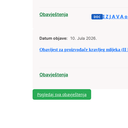
Obavještenja
I Z J A V A
Datum objave:
10. Jula 2026.
Obavijest za proizvođače kravljeg mlijeka (II 
Obavještenja
Pogledaj sva obavještenja