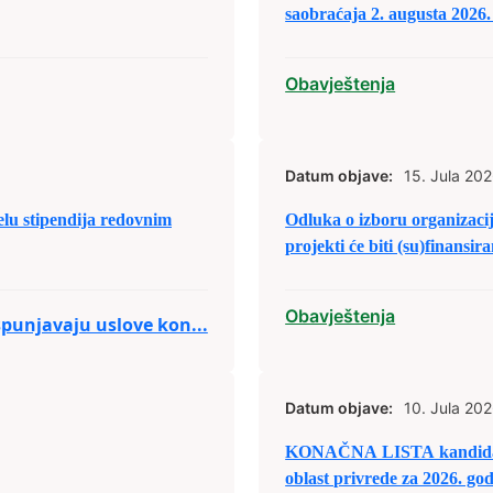
saobraćaja 2. augusta 2026.
Obavještenja
Datum objave:
15. Jula 202
elu stipendija redovnim
Odluka o izboru organizacija
projekti će biti (su)finansi
civilnog društva/nevladini
predaju prijedloga projekat
Obavještenja
spunjavaju uslove kon...
2026. godinu.
Datum objave:
10. Jula 202
KONAČNA LISTA kandidata k
oblast privrede za 2026. go