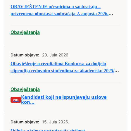
OBAVJEŠTENJE učesnicima u saobraćaju –
privremena obustava saobraćaja 2. augusta 2026.
godine
Obavještenja
Datum objave:
20. Jula 2026.
Obavještenje o rezultatima Konkursa za dodjelu
stipendija redovnim studentima za akademsku 2025/26.
godinu
Obavještenja
Kandidati koji ne ispunjavaju uslove
kon...
Datum objave:
15. Jula 2026.
Odluka o izboru organizacija civilnog