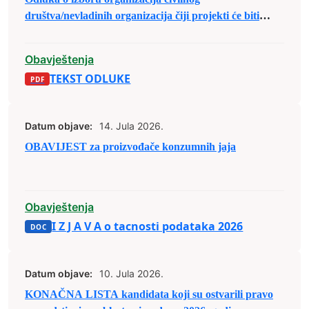
društva/nevladinih organizacija čiji projekti će biti
(su)finansirani u sklopu Javnog poziva organizacijama
civilnog društva/nevladinim organizacijama sa
Obavještenja
područja Grada Zenica za predaju prijedloga
TEKST ODLUKE
projekata u sklopu raspodjele budžetskih sredstava za
2026. godinu.
Datum objave:
14. Jula 2026.
OBAVIJEST za proizvođače konzumnih jaja
Obavještenja
I Z J A V A o tacnosti podataka 2026
Datum objave:
10. Jula 2026.
KONAČNA LISTA kandidata koji su ostvarili pravo