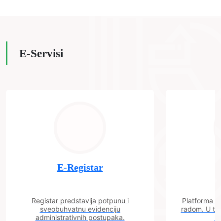
E-Servisi
E-Registar
Registar predstavlja potpunu i
Platforma "C
sveobuhvatnu evidenciju
radom. U tok
administrativnih postupaka.
n