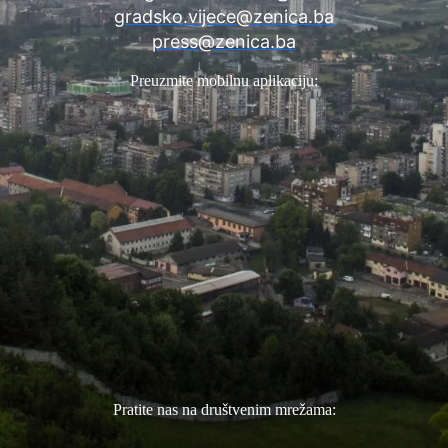
gradsko.vijece@zenica.ba
press@zenica.ba
Preuzmite mobilnu aplikaciju:
Pratite nas na društvenim mrežama: