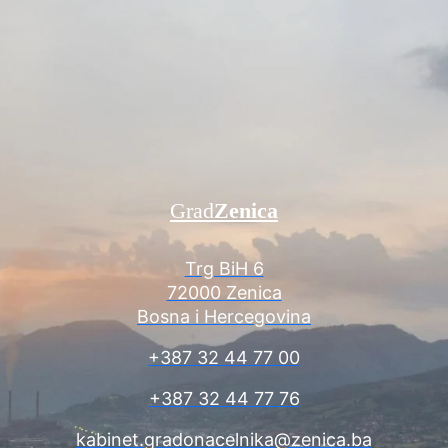
Grad
Zenica
Trg BiH 6
72000 Zenica
Bosna i Hercegovina
+387 32 44 77 00
+387 32 44 77 76
kabinet.gradonacelnika@zenica.ba