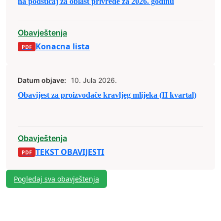
na podsticaj za oblast privrede za 2026. godinu
Obavještenja
Konacna lista
Datum objave:
10. Jula 2026.
Obavijest za proizvođače kravljeg mlijeka (II kvartal)
Obavještenja
TEKST OBAVIJESTI
Pogledaj sva obavještenja