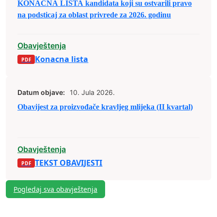
KONAČNA LISTA kandidata koji su ostvarili pravo
na podsticaj za oblast privrede za 2026. godinu
Obavještenja
Konacna lista
Datum objave:
10. Jula 2026.
Obavijest za proizvođače kravljeg mlijeka (II kvartal)
Obavještenja
TEKST OBAVIJESTI
Pogledaj sva obavještenja