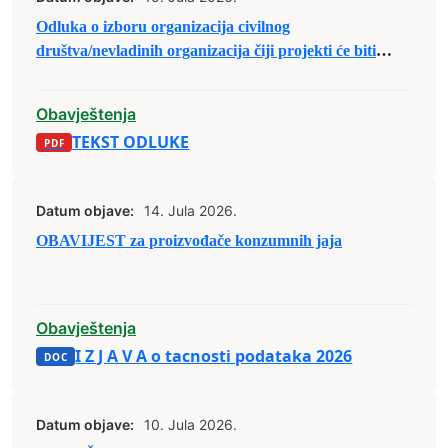
Odluka o izboru organizacija civilnog
društva/nevladinih organizacija čiji projekti će biti
(su)finansirani u sklopu Javnog poziva organizacijama
civilnog društva/nevladinim organizacijama sa
Obavještenja
područja Grada Zenica za predaju prijedloga
TEKST ODLUKE
projekata u sklopu raspodjele budžetskih sredstava za
2026. godinu.
Datum objave:
14. Jula 2026.
OBAVIJEST za proizvođače konzumnih jaja
Obavještenja
I Z J A V A o tacnosti podataka 2026
Datum objave:
10. Jula 2026.