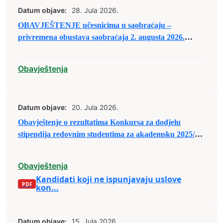
Datum objave:
28. Jula 2026.
OBAVJEŠTENJE učesnicima u saobraćaju –
privremena obustava saobraćaja 2. augusta 2026.
godine
Obavještenja
Datum objave:
20. Jula 2026.
Obavještenje o rezultatima Konkursa za dodjelu
stipendija redovnim studentima za akademsku 2025/26.
godinu
Obavještenja
Kandidati koji ne ispunjavaju uslove
kon...
Datum objave:
15. Jula 2026.