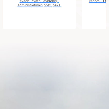
sveobuhvatnu evidenciju
radom. U tok
administrativnih postupaka.
n