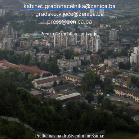
kabinet.gradonacelnika@zenica.ba
gradsko.vijece@zenica.ba
press@zenica.ba
Preuzmite mobilnu aplikaciju:
Pratite nas na društvenim mrežama: