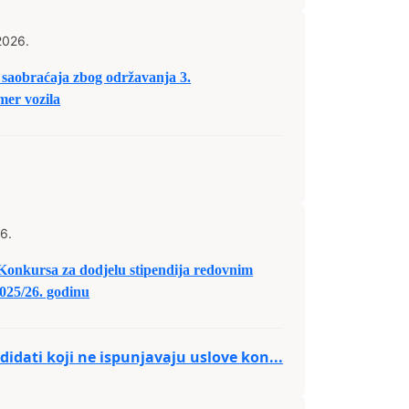
2026.
saobraćaja zbog održavanja 3.
er vozila
6.
 Konkursa za dodjelu stipendija redovnim
025/26. godinu
idati koji ne ispunjavaju uslove kon...