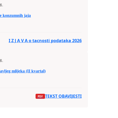
6.
 konzumnih jaja
I Z J A V A o tacnosti podataka 2026
6.
vljeg mlijeka (II kvartal)
TEKST OBAVIJESTI