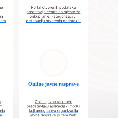
ne
Portal otvorenih podataka
predstavlja centralno mjesto za
ih
prikupljanje, kategorizaciju i
utem
distribuciju otvorenih podataka.
Online javne rasprave
e
Online javne rasprave
im
predstavljaju aplikacijski modul
nja
koji omogućava organizaciju
ja
javne rasprave putem web