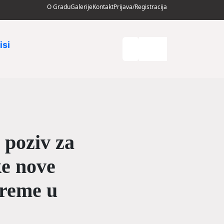
O Gradu
Galerije
Kontakt
Prijava/Registracija
isi
 poziv za
ke nove
preme u