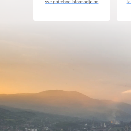
sve potrebne informacije od
iz
procesa registracije do dobijanja
dozvola potrebnih za izgradnju
poslovnog objekta.