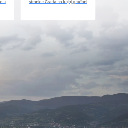
ve u
stranice Grada na kojoj građani
m.
imaju uvid u aktivne javne
rasprave.