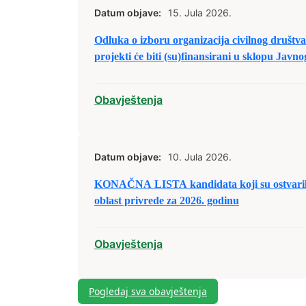
Datum objave:
15. Jula 2026.
Odluka o izboru organizacija civilnog društva/
projekti će biti (su)finansirani u sklopu Javn
civilnog društva/nevladinim organizacijama 
predaju prijedloga projekata u sklopu raspod
Obavještenja
2026. godinu.
Datum objave:
10. Jula 2026.
KONAČNA LISTA kandidata koji su ostvarili 
oblast privrede za 2026. godinu
Obavještenja
Pogledaj sva obavještenja