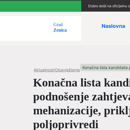
Dobro došli na oficijelnu
Grad
Naslovna
Zenica
Konačna lista kandidata pr
Aktuelnosti
Obavještenja
Konačna lista kandi
podnošenje zahtjev
mehanizacije, prik
poljoprivredi