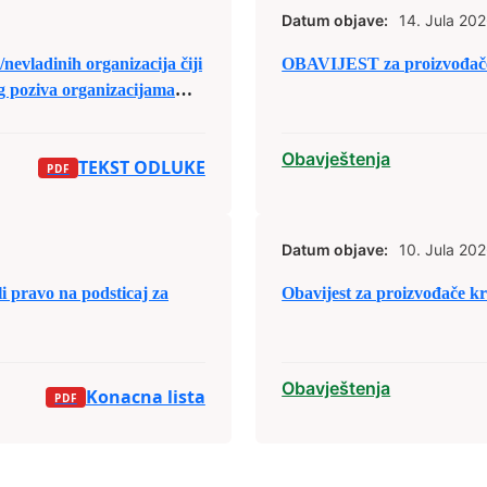
Datum objave:
14. Jula 202
nevladinih organizacija čiji
OBAVIJEST za proizvođače
og poziva organizacijama
sa područja Grada Zenica za
jele budžetskih sredstava za
Obavještenja
TEKST ODLUKE
Datum objave:
10. Jula 202
pravo na podsticaj za
Obavijest za proizvođače kra
Obavještenja
Konacna lista