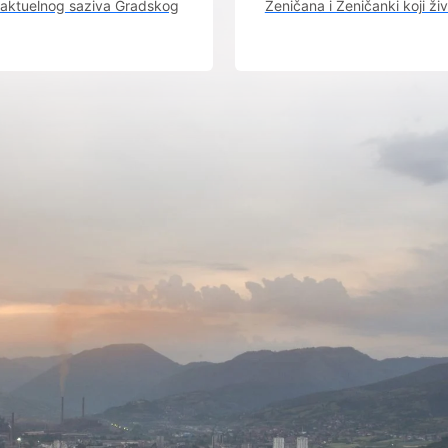
 aktuelnog saziva Gradskog
Zeničana i Zeničanki koji ži
vijeća.
dijaspori sa rodnim grado