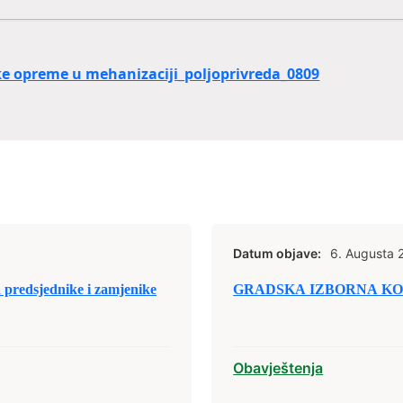
ke opreme u mehanizaciji_poljoprivreda_0809
Datum objave:
6. Augusta 
predsjednike i zamjenike
GRADSKA IZBORNA KOM
Obavještenja