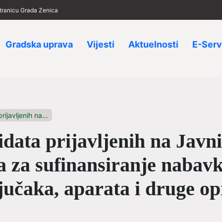
 stranicu Grada Zenica
Gradska uprava
Vijesti
Aktuelnosti
E-Serv
ijavljenih na...
data prijavljenih na Javni
a za sufinansiranje nabav
ljučaka, aparata i druge o