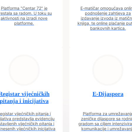
Platforma "Centar 72" je
E-matičar omogućava onli
restala sa radom. U toku su
podnošenje zahtjeva za
aktivnosti na izradi nove
izdavanje izvoda iz matičn
platforme.
knjiga, te online plaćanje p
bankovnih kartica.
Registar vijećničkih
E-Dijaspora
pitanja i inicijativa
egistar vijećničkih pitanja i
Platforma za umrežavanj
cijativa predstavlja evidenciju
zeničke dijaspore sa rodn
tavljenih vijećničkih pitanja i
gradom sa ciljem intenzivira
nesenih vijećničkih inicijativa
komunikacije i umrežavan