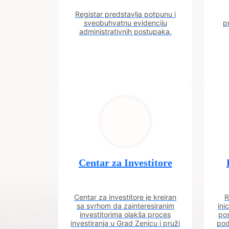
Registar predstavlja potpunu i
sveobuhvatnu evidenciju
p
administrativnih postupaka.
Centar za Investitore
Centar za investitore je kreiran
R
sa svrhom da zainteresiranim
ini
investitorima olakša proces
pos
investiranja u Grad Zenicu i pruži
pod