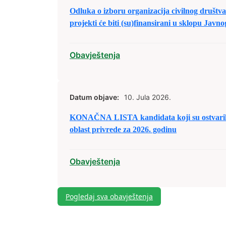
Odluka o izboru organizacija civilnog društva/
projekti će biti (su)finansirani u sklopu Javn
civilnog društva/nevladinim organizacijama 
predaju prijedloga projekata u sklopu raspod
Obavještenja
2026. godinu.
Datum objave:
10. Jula 2026.
KONAČNA LISTA kandidata koji su ostvarili 
oblast privrede za 2026. godinu
Obavještenja
Pogledaj sva obavještenja