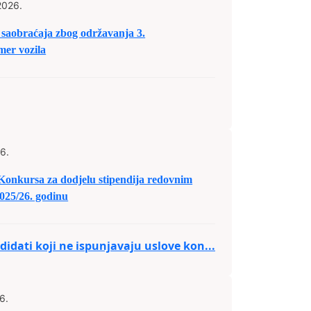
2026.
saobraćaja zbog održavanja 3.
er vozila
6.
 Konkursa za dodjelu stipendija redovnim
025/26. godinu
idati koji ne ispunjavaju uslove kon...
6.