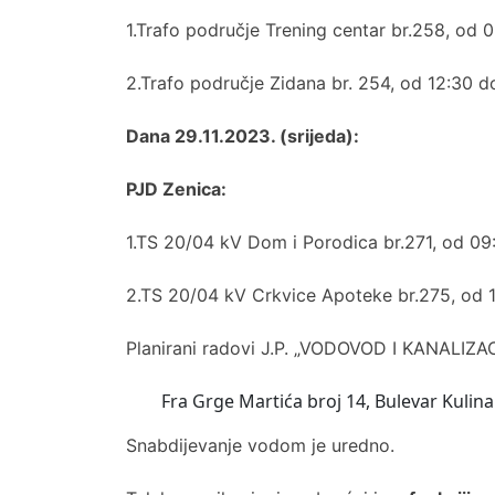
1.Trafo područje Trening centar br.258, od 0
2.Trafo područje Zidana br. 254, od 12:30 do
Dana 29.11.2023. (srijeda):
PJD Zenica:
1.TS 20/04 kV Dom i Porodica br.271, od 09:
2.TS 20/04 kV Crkvice Apoteke br.275, od 1
Planirani radovi J.P. „VODOVOD I KANALIZACI
Fra Grge Martića broj 14, Bulevar Kulina 
Snabdijevanje vodom je uredno.