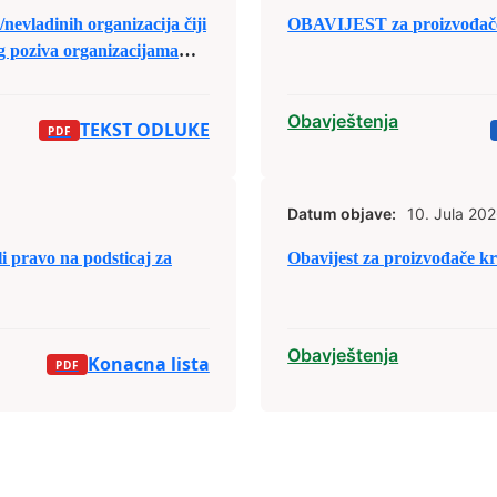
nevladinih organizacija čiji
OBAVIJEST za proizvođače
og poziva organizacijama
sa područja Grada Zenica za
jele budžetskih sredstava za
Obavještenja
TEKST ODLUKE
Datum objave:
10. Jula 202
pravo na podsticaj za
Obavijest za proizvođače kra
Obavještenja
Konacna lista