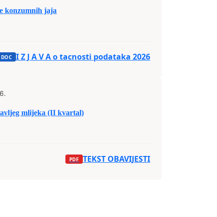
 konzumnih jaja
I Z J A V A o tacnosti podataka 2026
6.
vljeg mlijeka (II kvartal)
TEKST OBAVIJESTI