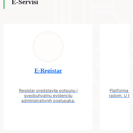
E-Servisi
E-Registar
Registar predstavlja potpunu i
Platforma "C
sveobuhvatnu evidenciju
radom. U tok
administrativnih postupaka.
n