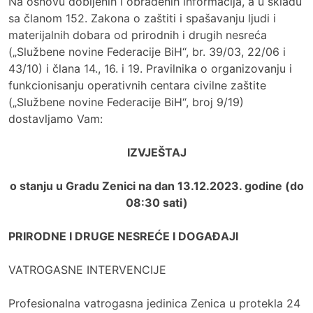
Na osnovu dobijenih i obrađenih informacija, a u skladu
sa članom 152. Zakona o zaštiti i spašavanju ljudi i
materijalnih dobara od prirodnih i drugih nesreća
(„Službene novine Federacije BiH“, br. 39/03, 22/06 i
43/10) i člana 14., 16. i 19. Pravilnika o organizovanju i
funkcionisanju operativnih centara civilne zaštite
(„Službene novine Federacije BiH“, broj 9/19)
dostavljamo Vam:
IZVJEŠTAJ
o stanju u Gradu Zenici na dan 13.12.2023. godine (do
08:30 sati)
PRIRODNE I DRUGE NESREĆE I DOGAĐAJI
VATROGASNE INTERVENCIJE
Profesionalna vatrogasna jedinica Zenica u protekla 24