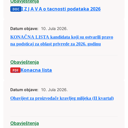
Obavještenja
I Z J A V A o tacnosti podataka 2026
Datum objave:
10. Jula 2026.
KONAČNA LISTA kandidata koji su ostvarili pravo
na podsticaj za oblast privrede za 2026. godinu
Obavještenja
Konacna lista
Datum objave:
10. Jula 2026.
Obavijest za proizvođače kravljeg mlijeka (II kvartal)
Obavještenja