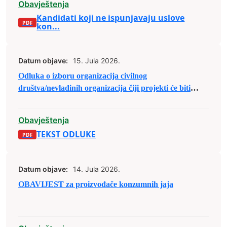
Obavještenja
Kandidati koji ne ispunjavaju uslove
kon...
Datum objave:
15. Jula 2026.
Odluka o izboru organizacija civilnog
društva/nevladinih organizacija čiji projekti će biti
(su)finansirani u sklopu Javnog poziva organizacijama
civilnog društva/nevladinim organizacijama sa
Obavještenja
područja Grada Zenica za predaju prijedloga
TEKST ODLUKE
projekata u sklopu raspodjele budžetskih sredstava za
2026. godinu.
Datum objave:
14. Jula 2026.
OBAVIJEST za proizvođače konzumnih jaja