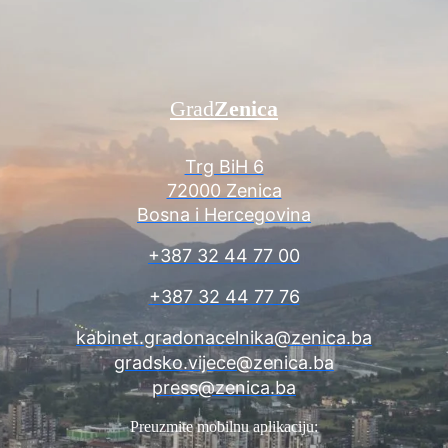
Grad
Zenica
Trg BiH 6
72000 Zenica
Bosna i Hercegovina
+387 32 44 77 00
+387 32 44 77 76
kabinet.gradonacelnika@zenica.ba
gradsko.vijece@zenica.ba
press@zenica.ba
Preuzmite mobilnu aplikaciju: