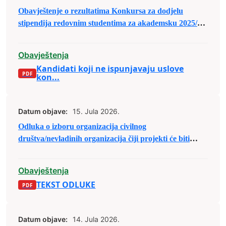
Obavještenje o rezultatima Konkursa za dodjelu
stipendija redovnim studentima za akademsku 2025/26.
godinu
Obavještenja
Kandidati koji ne ispunjavaju uslove
kon...
Datum objave:
15. Jula 2026.
Odluka o izboru organizacija civilnog
društva/nevladinih organizacija čiji projekti će biti
(su)finansirani u sklopu Javnog poziva organizacijama
civilnog društva/nevladinim organizacijama sa
Obavještenja
područja Grada Zenica za predaju prijedloga
TEKST ODLUKE
projekata u sklopu raspodjele budžetskih sredstava za
2026. godinu.
Datum objave:
14. Jula 2026.