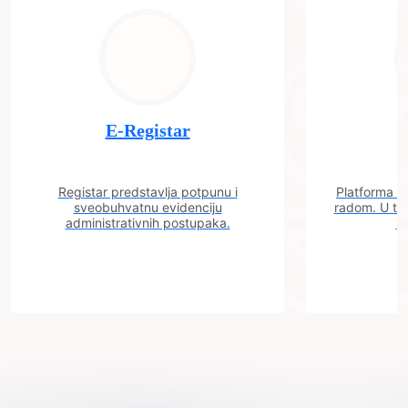
E-Registar
Registar predstavlja potpunu i
Platforma "C
sveobuhvatnu evidenciju
radom. U tok
administrativnih postupaka.
n