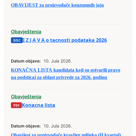
OBAVIJEST za proizvođače konzumnih jaja
Obavještenja
I Z J A V A o tacnosti podataka 2026
Datum objave:
10. Jula 2026.
KONAČNA LISTA kandidata koji su ostvarili pravo
na podsticaj za oblast privrede za 2026. godinu
Obavještenja
Konacna lista
Datum objave:
10. Jula 2026.
Obavijest za proizvođače kravljeg mlijeka (II kvartal)