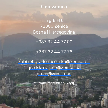
Grad
Zenica
Trg BiH 6
72000 Zenica
Bosna i Hercegovina
+387 32 44 77 00
+387 32 44 77 76
kabinet.gradonacelnika@zenica.ba
gradsko.vijece@zenica.ba
press@zenica.ba
Preuzmite mobilnu aplikaciju: