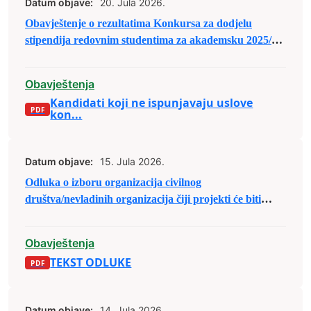
Datum objave:
20. Jula 2026.
Obavještenje o rezultatima Konkursa za dodjelu
stipendija redovnim studentima za akademsku 2025/26.
godinu
Obavještenja
Kandidati koji ne ispunjavaju uslove
kon...
Datum objave:
15. Jula 2026.
Odluka o izboru organizacija civilnog
društva/nevladinih organizacija čiji projekti će biti
(su)finansirani u sklopu Javnog poziva organizacijama
civilnog društva/nevladinim organizacijama sa
Obavještenja
područja Grada Zenica za predaju prijedloga
TEKST ODLUKE
projekata u sklopu raspodjele budžetskih sredstava za
2026. godinu.
Datum objave:
14. Jula 2026.