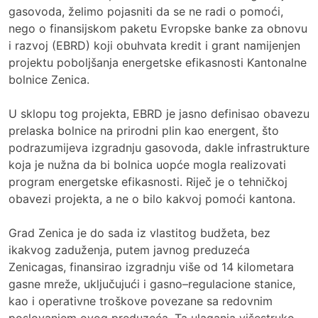
gasovoda, želimo pojasniti da se ne radi o pomoći,
nego o finansijskom paketu Evropske banke za obnovu
i razvoj (EBRD) koji obuhvata kredit i grant namijenjen
projektu poboljšanja energetske efikasnosti Kantonalne
bolnice Zenica.
U sklopu tog projekta, EBRD je jasno definisao obavezu
prelaska bolnice na prirodni plin kao energent, što
podrazumijeva izgradnju gasovoda, dakle infrastrukture
koja je nužna da bi bolnica uopće mogla realizovati
program energetske efikasnosti. Riječ je o tehničkoj
obavezi projekta, a ne o bilo kakvoj pomoći kantona.
Grad Zenica je do sada iz vlastitog budžeta, bez
ikakvog zaduženja, putem javnog preduzeća
Zenicagas, finansirao izgradnju više od 14 kilometara
gasne mreže, uključujući i gasno–regulacione stanice,
kao i operativne troškove povezane sa redovnim