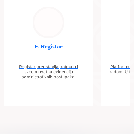
E-Registar
Registar predstavlja potpunu i
Platforma "C
sveobuhvatnu evidenciju
radom. U tok
administrativnih postupaka.
n