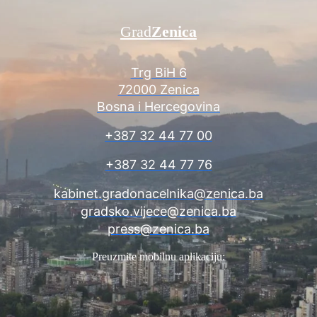
Grad
Zenica
Trg BiH 6
72000 Zenica
Bosna i Hercegovina
+387 32 44 77 00
+387 32 44 77 76
kabinet.gradonacelnika@zenica.ba
gradsko.vijece@zenica.ba
press@zenica.ba
Preuzmite mobilnu aplikaciju: