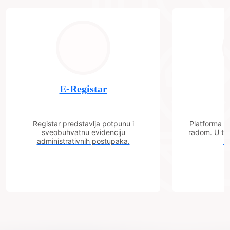
E-Registar
Registar predstavlja potpunu i
Platforma "C
sveobuhvatnu evidenciju
radom. U tok
administrativnih postupaka.
n