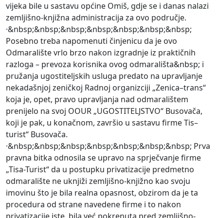
vijeka bile u sastavu općine Omiš, gdje se i danas nalazi
zemljišno-knjižna administracija za ovo područje.
·&nbsp;&nbsp;&nbsp;&nbsp;&nbsp;&nbsp;&nbsp;
Posebno treba napomenuti činjenicu da je ovo
Odmaralište vrlo brzo nakon izgradnje iz praktičnih
razloga – prevoza korisnika ovog odmarališta&nbsp; i
pružanja ugostiteljskih usluga predato na upravljanje
nekadašnjoj zeničkoj Radnoj organizciji „Zenica–trans“
koja je, opet, pravo upravljanja nad odmaralištem
prenijelo na svoj OOUR „UGOSTITELJSTVO“ Busovača,
koji je pak, u konačnom, završio u sastavu firme Tis–
turist“ Busovača.
·&nbsp;&nbsp;&nbsp;&nbsp;&nbsp;&nbsp;&nbsp; Prva
pravna bitka odnosila se upravo na sprječvanje firme
„Tisa-Turist“ da u postupku privatizacije predmetno
odmaralište ne uknjiži zemljišno-knjižno kao svoju
imovinu što je bila realna opasnost, obzirom da je ta
procedura od strane navedene firme i to nakon
privatizacije iste, bila već pokrenuta pred zemljišno-