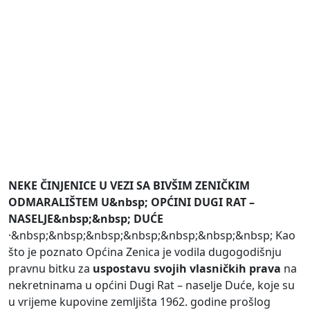
NEKE ČINJENICE U VEZI SA BIVŠIM ZENIČKIM
ODMARALIŠTEM
U&nbsp; OPĆINI DUGI RAT –
NASELJE&nbsp;&nbsp; DUĆE
·&nbsp;&nbsp;&nbsp;&nbsp;&nbsp;&nbsp;&nbsp; Kao
što je poznato Općina Zenica je vodila dugogodišnju
pravnu bitku za
uspostavu svojih vlasničkih prava
na
nekretninama u općini Dugi Rat – naselje Duće, koje su
u vrijeme kupovine zemljišta 1962. godine prošlog