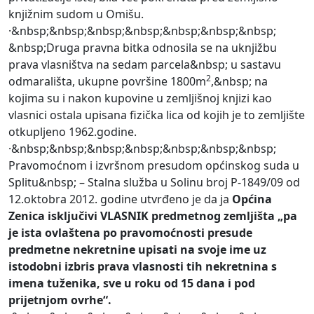
knjižnim sudom u Omišu.
·&nbsp;&nbsp;&nbsp;&nbsp;&nbsp;&nbsp;&nbsp;
&nbsp;Druga pravna bitka odnosila se na uknjižbu
prava vlasništva na sedam parcela&nbsp; u sastavu
2
odmarališta, ukupne površine 1800m
,&nbsp; na
kojima su i nakon kupovine u zemljišnoj knjizi kao
vlasnici ostala upisana fizička lica od kojih je to zemljište
otkupljeno 1962.godine.
·&nbsp;&nbsp;&nbsp;&nbsp;&nbsp;&nbsp;&nbsp;
Pravomoćnom i izvršnom presudom općinskog suda u
Splitu&nbsp; – Stalna služba u Solinu broj P-1849/09 od
12.oktobra 2012. godine utvrđeno je da ja
Općina
Zenica isključivi VLASNIK predmetnog zemljišta „pa
je ista ovlaštena po pravomoćnosti presude
predmetne nekretnine upisati na svoje ime uz
istodobni izbris prava vlasnosti tih nekretnina s
imena tuženika, sve u roku od 15 dana i pod
prijetnjom ovrhe“.