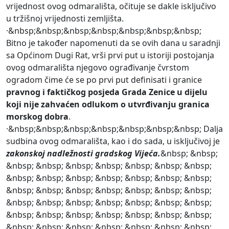
vrijednost ovog odmarališta, očituje se dakle isključivo
u tržišnoj vrijednosti zemljišta.
·&nbsp;&nbsp;&nbsp;&nbsp;&nbsp;&nbsp;&nbsp;
Bitno je također napomenuti da se ovih dana u saradnji
sa Općinom Dugi Rat, vrši prvi put u istoriji postojanja
ovog odmarališta njegovo ograđivanje čvrstom
ogradom čime će se po prvi put definisati i granice
pravnog i faktičkog posjeda Grada Zenice u dijelu
koji nije zahvaćen odlukom o utvrđivanju granica
morskog dobra
.
·&nbsp;&nbsp;&nbsp;&nbsp;&nbsp;&nbsp;&nbsp; Dalja
sudbina ovog odmarališta, kao i do sada, u isključivoj je
zakonskoj nadležnosti gradskog Vijeća.
&nbsp; &nbsp;
&nbsp; &nbsp; &nbsp; &nbsp; &nbsp; &nbsp; &nbsp;
&nbsp; &nbsp; &nbsp; &nbsp; &nbsp; &nbsp; &nbsp;
&nbsp; &nbsp; &nbsp; &nbsp; &nbsp; &nbsp; &nbsp;
&nbsp; &nbsp; &nbsp; &nbsp; &nbsp; &nbsp; &nbsp;
&nbsp; &nbsp; &nbsp; &nbsp; &nbsp; &nbsp; &nbsp;
&nbsp; &nbsp; &nbsp; &nbsp; &nbsp; &nbsp; &nbsp;