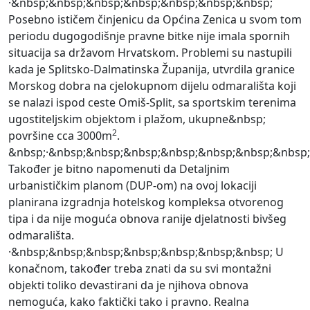
·&nbsp;&nbsp;&nbsp;&nbsp;&nbsp;&nbsp;&nbsp;
Posebno ističem činjenicu da Općina Zenica u svom tom
periodu dugogodišnje pravne bitke nije imala spornih
situacija sa državom Hrvatskom. Problemi su nastupili
kada je Splitsko-Dalmatinska Županija, utvrdila granice
Morskog dobra na cjelokupnom dijelu odmarališta koji
se nalazi ispod ceste Omiš-Split, sa sportskim terenima
ugostiteljskim objektom i plažom, ukupne&nbsp;
2
površine cca 3000m
.
&nbsp;·&nbsp;&nbsp;&nbsp;&nbsp;&nbsp;&nbsp;&nbsp;
Također je bitno napomenuti da Detaljnim
urbanističkim planom (DUP-om) na ovoj lokaciji
planirana izgradnja hotelskog kompleksa otvorenog
tipa i da nije moguća obnova ranije djelatnosti bivšeg
odmarališta.
·&nbsp;&nbsp;&nbsp;&nbsp;&nbsp;&nbsp;&nbsp; U
konačnom, također treba znati da su svi montažni
objekti toliko devastirani da je njihova obnova
nemoguća, kako faktički tako i pravno. Realna