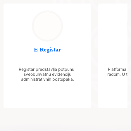
E-Registar
Registar predstavlja potpunu i
Platforma "C
sveobuhvatnu evidenciju
radom. U tok
administrativnih postupaka.
n