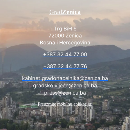
Grad
Zenica
Trg BiH 6
72000 Zenica
Bosna i Hercegovina
+387 32 44 77 00
+387 32 44 77 76
kabinet.gradonacelnika@zenica.ba
gradsko.vijece@zenica.ba
press@zenica.ba
Preuzmite mobilnu aplikaciju: