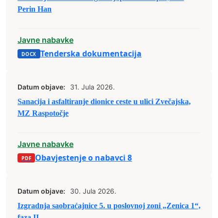
Perin Han
Javne nabavke
Tenderska dokumentacija
Datum objave:
31. Jula 2026.
Sanacija i asfaltiranje dionice ceste u ulici Zvečajska,
MZ Raspotočje
Javne nabavke
Obavjestenje o nabavci 8
Datum objave:
30. Jula 2026.
Izgradnja saobraćajnice 5. u poslovnoj zoni „Zenica 1“,
faza II