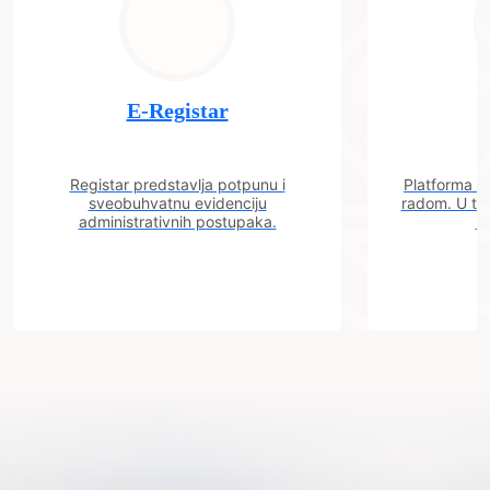
E-Registar
Registar predstavlja potpunu i
Platforma "C
sveobuhvatnu evidenciju
radom. U tok
administrativnih postupaka.
n