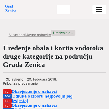
Grad
Zenica
Uređenje obala i korita vodotoka...
Aktuelnosti
Javne nabavke
Uređenje obala i korita vodotoka
druge kategorije na području
Grada Zenica
Objavljeno:
20. Februara 2018.
Prilozi za preuzimanje
Obavjestenje o nabavci
Odluka o izboru najpovoljnijeg ponudaca
Izvjestaj
Obavjestenje o nabavci