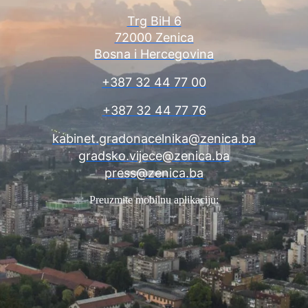
Trg BiH 6
72000 Zenica
Bosna i Hercegovina
+387 32 44 77 00
+387 32 44 77 76
kabinet.gradonacelnika@zenica.ba
gradsko.vijece@zenica.ba
press@zenica.ba
Preuzmite mobilnu aplikaciju: