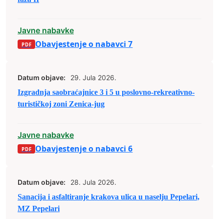
Javne nabavke
Obavjestenje o nabavci 7
Datum objave:
29. Jula 2026.
Izgradnja saobraćajnice 3 i 5 u poslovno-rekreativno-
turističkoj zoni Zenica-jug
Javne nabavke
Obavjestenje o nabavci 6
Datum objave:
28. Jula 2026.
Sanacija i asfaltiranje krakova ulica u naselju Pepelari,
MZ Pepelari