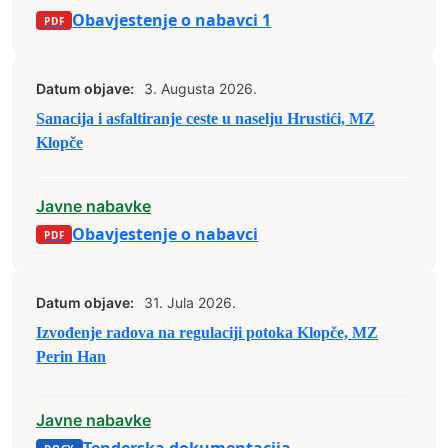
Obavjestenje o nabavci 1
Datum objave:
3. Augusta 2026.
Sanacija i asfaltiranje ceste u naselju Hrustići, MZ
Klopče
Javne nabavke
Obavjestenje o nabavci
Datum objave:
31. Jula 2026.
Izvođenje radova na regulaciji potoka Klopče, MZ
Perin Han
Javne nabavke