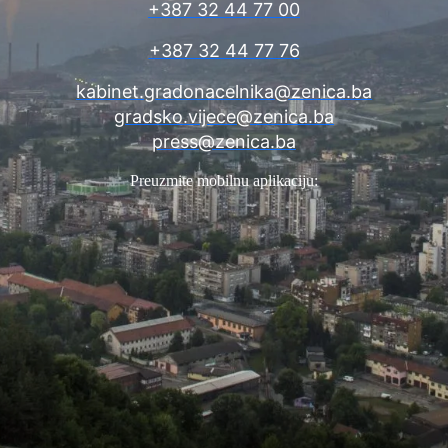
+387 32 44 77 00
+387 32 44 77 76
kabinet.gradonacelnika@zenica.ba
gradsko.vijece@zenica.ba
press@zenica.ba
Preuzmite mobilnu aplikaciju: