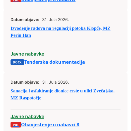
Datum objave:
31. Jula 2026.
Izvođenje radova na regulaciji potoka Klopče, MZ
Perin Han
Javne nabavke
Tenderska dokumentacija
Datum objave:
31. Jula 2026.
Sanacija i asfaltiranje dionice ceste u ulici Zvečajska,
MZ Raspotočje
Javne nabavke
Obavjestenje o nabavci 8