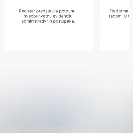
Registar predstavlja potpunu i
Platforma "C
sveobuhvatnu evidenciju
radom. U tok
administrativnih postupaka.
n