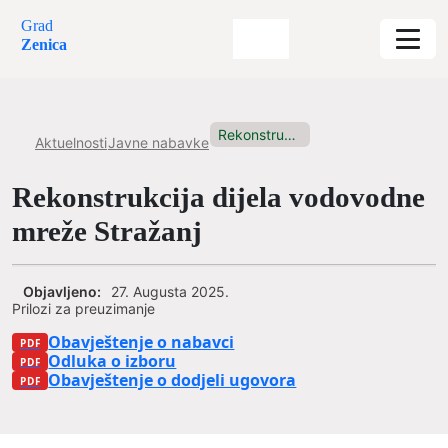
Grad
Zenica
Rekonstrukcija dijela vodovodne mreže Stražanj
Aktuelnosti
Javne nabavke
Rekonstrukcija dijela vodovodne
mreže Stražanj
Objavljeno:
27. Augusta 2025.
Prilozi za preuzimanje
Obavještenje o nabavci
Odluka o izboru
Obavještenje o dodjeli ugovora