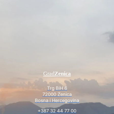
Grad
Zenica
Trg BiH 6
72000 Zenica
Bosna i Hercegovina
+387 32 44 77 00