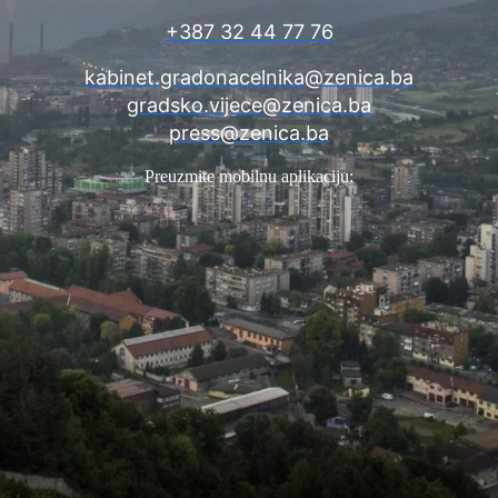
+387 32 44 77 76
kabinet.gradonacelnika@zenica.ba
gradsko.vijece@zenica.ba
press@zenica.ba
Preuzmite mobilnu aplikaciju: